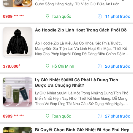
Cuộc Sống Hằng Ngày. Từ Việc Giữ Bữa Ăn Luôn
Thơm Ngon Đến Giúp Người Dùng Chủ Động Hơn Khi
Mang Cơm Đi Làm Hay Đi Học, Sản Phẩm Này Ngày
0909 *** ***
Toàn quốc
11 phút trước
Càng Được Nhiều...
Áo Hoodie Zip Linh Hoạt Trong Cách Phối Đồ
Áo Hoodie Zip Là Kiểu Áo Có Khóa Kéo Phía Trước,
Mang Đến Sự Tiện Lợi Và Linh Hoạt Khi Mặc. Thiết Kế
Này Cho Phép Người Dùng Dễ Dàng Điều Chỉnh Độ Mở
Của Áo, Đồng Thời Có Thể Layer Với Nhiều Item Khác
Nhau. Hoodie Zip Có Thể Mặc Cùng Áo Thun Basic,...
₫
379.000
Hồ Chí Minh
26 phút trước
Ly Giữ Nhiệt 500Ml Có Phải Là Dung Tích
Được Ưa Chuộng Nhất?
Ly Giữ Nhiệt 500Ml Là Một Trong Những Dung Tích Phổ
Biến Nhất Hiện Nay Nhờ Thiết Kế Gọn Gàng, Dễ Mang
Theo Và Đáp Ứng Tốt Nhu Cầu Sử Dụng Hằng Ngày.
Vậy Ly Giữ Nhiệt 500Ml Có Những Ưu Điểm Gì Và Làm
Sao Để Chọn Được Sản Phẩm Chất Lượng? Hãy
0909 *** ***
Toàn quốc
27 phút trước
Cùng...
Bí Quyết Chọn Bình Giữ Nhiệt Đi Học Phù Hợp