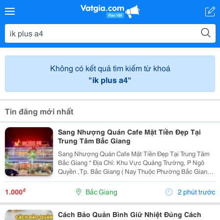
Không có kết quả tìm kiếm từ khoá
"ik plus a4"
Tin đăng mới nhất
Sang Nhượng Quán Cafe Mặt Tiền Đẹp Tại
Trung Tâm Bắc Giang
Sang Nhượng Quán Cafe Mặt Tiền Đẹp Tại Trung Tâm
Bắc Giang * Địa Chỉ: Khu Vực Quảng Trường, P Ngô
Quyền ,Tp. Bắc Giang ( Nay Thuộc Phường Bắc Giang *
Diện Tích: 115M&Sup2; - Thiết Kế: Quán 2 Tầng, Mặt
Bằng Rộng Rãi, Thoáng Đẹp - Vị Trí: Mặt Tiền...
₫
1.000
Bắc Giang
2 phút trước
Cách Bảo Quản Bình Giữ Nhiệt Đúng Cách