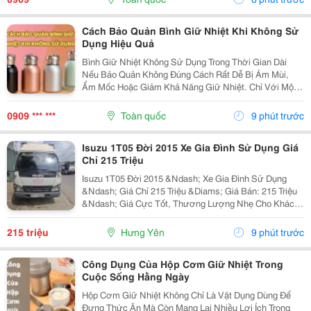
Cách Bảo Quản Bình Giữ Nhiệt Khi Không Sử
Dụng Hiệu Quả
Bình Giữ Nhiệt Không Sử Dụng Trong Thời Gian Dài
Nếu Bảo Quản Không Đúng Cách Rất Dễ Bị Ám Mùi,
Ẩm Mốc Hoặc Giảm Khả Năng Giữ Nhiệt. Chỉ Với Một
Vài Lưu Ý Đơn Giản, Bạn Có Thể Giữ Bình Luôn Sạch
Sẽ Và Bền Đẹp Như Mới. Cùng Tìm Hiểu Các Cách Bảo
0909 *** ***
Toàn quốc
9 phút trước
Quản...
Isuzu 1T05 Đời 2015 Xe Gia Đình Sử Dụng Giá
Chỉ 215 Triệu
Isuzu 1T05 Đời 2015 &Ndash; Xe Gia Đình Sử Dụng
&Ndash; Giá Chỉ 215 Triệu &Diams; Giá Bán: 215 Triệu
&Ndash; Giá Cực Tốt, Thương Lượng Nhẹ Cho Khách
Thiện Chí! &Diams; Thông Tin Xe &Diams; Hãng Xe:
Isuzu &Diams; Đời: 2015 &Diams; Tải Trọng: 1 Tấn
215 triệu
Hưng Yên
9 phút trước
050...
Công Dụng Của Hộp Cơm Giữ Nhiệt Trong
Cuộc Sống Hằng Ngày
Hộp Cơm Giữ Nhiệt Không Chỉ Là Vật Dụng Dùng Để
Đựng Thức Ăn Mà Còn Mang Lại Nhiều Lợi Ích Trong