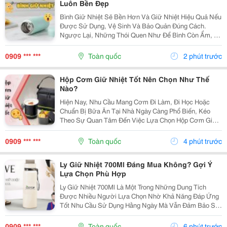
Luôn Bền Đẹp
Bình Giữ Nhiệt Sẽ Bền Hơn Và Giữ Nhiệt Hiệu Quả Nếu
Được Sử Dụng, Vệ Sinh Và Bảo Quản Đúng Cách.
Ngược Lại, Những Thói Quen Như Để Bình Còn Ẩm, Vệ
Sinh Không Kỹ Hoặc Sử Dụng Sai Mục Đích Có Thể
Khiến Bình Nhanh Ám Mùi, Giảm Khả Năng Giữ Nhiệt
0909 *** ***
Toàn quốc
2 phút trước
Và Rút...
Hộp Cơm Giữ Nhiệt Tốt Nên Chọn Như Thế
Nào?
Hiện Nay, Nhu Cầu Mang Cơm Đi Làm, Đi Học Hoặc
Chuẩn Bị Bữa Ăn Tại Nhà Ngày Càng Phổ Biến, Kéo
Theo Sự Quan Tâm Đến Việc Lựa Chọn Hộp Cơm Giữ
Nhiệt Tốt . Một Sản Phẩm Phù Hợp Không Chỉ Giúp Giữ
Món Ăn Thơm Ngon Mà Còn Mang Lại Sự Tiện Lợi Và
0909 *** ***
Toàn quốc
4 phút trước
An Tâm...
Ly Giữ Nhiệt 700Ml Đáng Mua Không? Gợi Ý
Lựa Chọn Phù Hợp
Ly Giữ Nhiệt 700Ml Là Một Trong Những Dung Tích
Được Nhiều Người Lựa Chọn Nhờ Khả Năng Đáp Ứng
Tốt Nhu Cầu Sử Dụng Hằng Ngày Mà Vẫn Đảm Bảo Sự
Gọn Gàng Khi Mang Theo. Hãy Cùng Cozycup Tìm Hiểu
Ngay Trong Bài Viết Dưới Đây. 1. Vì Sao Ly Giữ Nhiệt...
0909 *** ***
Toàn quốc
6 phút trước