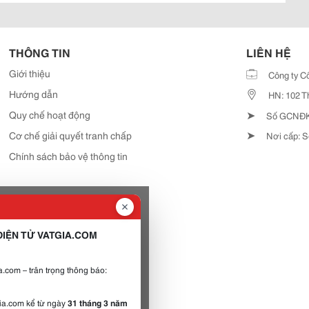
THÔNG TIN
LIÊN HỆ
Giới thiệu
Công ty C
Hướng dẫn
HN: 102 T
➤
Quy chế hoạt động
Số GCNĐKD
➤
Cơ chế giải quyết tranh chấp
Nơi cấp: S
Chính sách bảo vệ thông tin
IỆN TỬ VATGIA.COM
.com – trân trọng thông báo:
gia.com kể từ ngày
31 tháng 3 năm