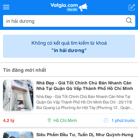
Không có kết quả tìm kiếm từ khoá
"in hải dương"
Tin đăng mới nhất
Nhà Đẹp - Giá Tốt Chính Chủ Bán Nhanh Căn
Nhà Tại Quận Gò Vấp Thành Phố Hồ Chí Minh
Nhà Đẹp - Giá Tốt Chính Chủ Bán Nhanh Căn Nhà Tại
Quận Gò Vấp Thành Phố Hồ Chí Minh Địa Chỉ : 25/17/8
Bùi Quang Là Phường An Hội Tây (Phường 12 , Quận
Gò Vấp Cũ) Tp Hồ Chí Minh Diện Tích: 36M2( 3X12M)
Giá Bán: 4,2 Tỷ - Kết Cấu Nhà: Nhà 1 Trệt ,...
4,2 tỷ
Hồ Chí Minh
1 phút trước
Siêu Phẩm Đầu Tư, Tuấn Dị, Như Quỳnh-Hưng