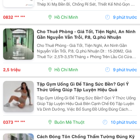
Thép Xi Mạ Bền Bỉ, Chống Rỉ Sét, Thiết Kế Nhỏ Gọn Dễ
Mang Theo. Đặc Điểm Nổi Bật: * Trang Bị 8 Rãnh Sâu
(Đường Kính 65-67Mm) Bám Khít Nắp Can, Giúp Mở...
0832 *** ***
Hồ Chí Minh
9 phút trước
Cho Thuê Phòng - Giá Tốt, Tiện Nghi, An Ninh
Gần Nguyễn Vẵn Trỗi, P.8, Q.phú Nhuận
Cho Thuê Phòng - Giá Tốt, Tiện Nghi, An Ninh Gần
Nguyễn Vẵn Trỗi, P.8, Q.phú Nhuận Dt : 15-20M2, Giá
Thuê Từ: 2,5Tr-3,5Tr/Tháng + Phòng Trên Lầu Có Cửa
Sổ Sạch, Thoáng, Nhà Vệ Sinh Riêng, Có Chỗ Nấu Ăn,
Rửa Đồ. Xe 100K/Tháng, Điện 3.5K/Kw, Nước...
2,5 triệu
Hồ Chí Minh
9 phút trước
Tập Gym Uống Gì Để Tăng Sức Bền? Gợi Ý
Thức Uống Giúp Tập Luyện Hiệu Quả
Tập Gym Uống Gì Để Tăng Sức Bền? Gợi Ý Thức Uống
Giúp Tập Luyện Hiệu Quả Bên Cạnh Chế Độ Tập Luyện
Và Dinh Dưỡng, Việc Bổ Sung Đồ Uống Đúng Cách
Cũng Ảnh Hưởng Trực Tiếp Đến Hiệu Suất Tập Gym.
Khi Vận Động, Cơ Thể Mất Nhiều Nước Và Khoáng...
0373 *** ***
Buôn Mê Thuột
10 phút trước
Cách Đóng Tôn Chống Thấm Tường Đúng Kỹ