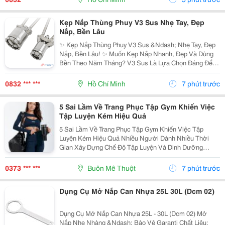
Lực,...
Kẹp Nắp Thùng Phuy V3 Sus Nhẹ Tay, Đẹp
Nắp, Bền Lâu
✨ Kẹp Nắp Thùng Phuy V3 Sus &Ndash; Nhẹ Tay, Đẹp
Nắp, Bền Lâu! ✨ Muốn Kẹp Nắp Nhanh, Đẹp Và Dùng
Bền Theo Năm Tháng? V3 Sus Là Lựa Chọn Đáng Để
Đầu Tư! ✅ Inox Nguyên Khối, Chống Gỉ Sét Và Chống
Ăn Mòn Hiệu Quả. Cơ Chế Trợ Lực, Bấm Nhẹ Tay,
0832 *** ***
Hồ Chí Minh
7 phút trước
Thao...
5 Sai Lầm Về Trang Phục Tập Gym Khiến Việc
Tập Luyện Kém Hiệu Quả
5 Sai Lầm Về Trang Phục Tập Gym Khiến Việc Tập
Luyện Kém Hiệu Quả Nhiều Người Dành Nhiều Thời
Gian Xây Dựng Chế Độ Tập Luyện Và Dinh Dưỡng
Nhưng Lại Bỏ Qua Việc Lựa Chọn Trang Phục. Thực Tế,
Quần Áo Tập Gym Không Chỉ Giúp Bạn Thoải Mái Khi
0373 *** ***
Buôn Mê Thuột
7 phút trước
Vận Động...
Dụng Cụ Mở Nắp Can Nhựa 25L 30L (Dcm 02)
Dụng Cụ Mở Nắp Can Nhựa 25L - 30L (Dcm 02) Mở
Nắp Nhẹ Nhàng &Ndash; Bảo Vệ Garanti Chất Liệu: