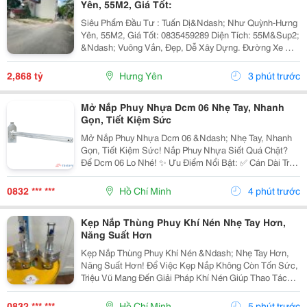
Yên, 55M2, Giá Tốt:
Siêu Phẩm Đầu Tư : Tuấn Dị&Ndash; Như Quỳnh-Hưng
Yên, 55M2, Giá Tốt: 0835459289 Diện Tích: 55M&Sup2;
&Ndash; Vuông Vắn, Đẹp, Dễ Xây Dựng. Đường Xe Ô
Tô 29 Chỗ Vào Tận Đất, Đi Lại Thuận Tiện. Vị Trí Đắc
Địa: * Chỉ Vài Chục Mét Ra Đến Chợ...
2,868 tỷ
Hưng Yên
3 phút trước
Mở Nắp Phuy Nhựa Dcm 06 Nhẹ Tay, Nhanh
Gọn, Tiết Kiệm Sức
Mở Nắp Phuy Nhựa Dcm 06 &Ndash; Nhẹ Tay, Nhanh
Gọn, Tiết Kiệm Sức! Nắp Phuy Nhựa Siết Quá Chặt?
Để Dcm 06 Lo Nhé! ✨ Ưu Điểm Nổi Bật: ✅ Cán Dài Trợ
Lực, Mở Nắp Nhẹ Nhàng, Không Tốn Nhiều Sức. ️ Thép
Hợp Kim Xi Mạ Bền Bỉ, Chịu Lực Tốt, Chống Gỉ...
0832 *** ***
Hồ Chí Minh
4 phút trước
Kẹp Nắp Thùng Phuy Khí Nén Nhẹ Tay Hơn,
Năng Suất Hơn
Kẹp Nắp Thùng Phuy Khí Nén &Ndash; Nhẹ Tay Hơn,
Năng Suất Hơn! Để Việc Kẹp Nắp Không Còn Tốn Sức,
Triệu Vũ Mang Đến Giải Pháp Khí Nén Giúp Thao Tác
Nhanh Và Nhẹ Nhàng Hơn Mỗi Ngày. ✨ Điểm Cộng Của
Sản Phẩm: ✅ Hệ Thống Khí Nén Kết Hợp Tời Trợ
0832 *** ***
Hồ Chí Minh
5 phút trước