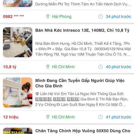
Dưỡng Miễn Phí Trợ Thính Tâm An Tiến Hành Dịch Vụ
Bảo Dưỡng, Vệ Sinh Sấy Khô Máy Trợ Thính Định Kì 3
Tháng/1 Lần Đối Với Tất Cả Các Thiêt Bị Trợ...
0982 *** ***
Hải Phòng
34 phút trước
Bán Nhà Kdc Intresco 13E, 140M2, Chỉ 10,8 Tỷ
Nhà Bán Bình Hưng, Hồ Chí Minh, Thiết Kế 4 Tầng, 7Pn
+ 6Wc/Pt + Bếp. Giá Bán 10,8 Tỷ . 0939345129 Nhà Mặt
Tiền Rộng 7M, Ngõ Vào 10M Thuận Tiện Cho Ô Tô. Nội
Thất Bao Gồm Điều Hòa, Tủ Lạnh, Giường, Mang Đến
Không Gian Sống Thoải Mái Và Tiện Nghi....
10,8 tỷ
Hồ Chí Minh
40 phút trước
Mình Đang Cần Tuyển Gấp Người Giúp Việc
Cho Gia Đình
☎️ Liên Hệ Với Em Tên Là Ngọc Nhi Thông Qua Sđt:
0️⃣8️⃣9️⃣9️⃣.9️⃣3️⃣9️⃣.2️⃣0️⃣4️⃣ Gia Đình E Thì Rất Bận Rộn,
2 Vợ Chồng Đi Làm Suốt Ban Ngày Ít Khi Có Mặt Ở
Nhà. Nhưng Nhà Lại Có 1 Bà Cụ Đau Yếu Và 1 Bé Nhỏ
Năm Nay Đã Gần 2 Tuổi Vì Vậy Để Có Thể An...
12 triệu
Hồ Chí Minh
41 phút trước
Chân Tăng Chỉnh Hộp Vuông 50X50 Dùng Cho