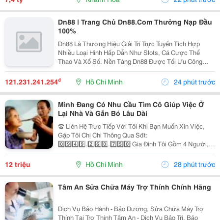
Dn88 | Trang Chủ Dn88.Com Thưởng Nạp Đầu
100%
Dn88 Là Thương Hiệu Giải Trí Trực Tuyến Tích Hợp
Nhiều Loại Hình Hấp Dẫn Như Slots, Cá Cược Thể
Thao Và Xổ Số. Nền Tảng Dn88 Được Tối Ưu Công
Nghệ, Bảo Mật Cao, Nạp Rút Nhanh Và Hỗ Trợ Tốt Trên
Pc Lẫn Điện Thoại Di Động. Website:
₫
121.231.241.254
Hồ Chí Minh
24 phút trước
Https://Dn88C.com/...
Mình Đang Có Nhu Cầu Tìm Cô Giúp Việc Ở
Lại Nhà Và Gắn Bó Lâu Dài
☎️ Liên Hệ Trực Tiếp Với Tôi Khi Bạn Muốn Xin Việc,
Gặp Tôi Chị Chi Thông Qua Sđt:
0️⃣9️⃣4️⃣9️⃣.2️⃣6️⃣0️⃣.7️⃣5️⃣0️⃣ Gia Đình Tôi Gồm 4 Người, 2
Vợ Chồng 2 Con Nhỏ, Bé Lớn 9 Tuổi Đã Đi Học Có Ba
Mẹ Đưa Rước, Bé Nhỏ 1 Tuổi. Nhà Thì Chỉ Có 1 Lầu.
12 triệu
Hồ Chí Minh
28 phút trước
Tôi...
Tâm An Sửa Chữa Máy Trợ Thính Chính Hãng
Dịch Vụ Bảo Hành - Bảo Dưỡng, Sửa Chữa Máy Trợ
Thính Tại Trợ Thính Tâm An - Dịch Vụ Bảo Trì, Bảo