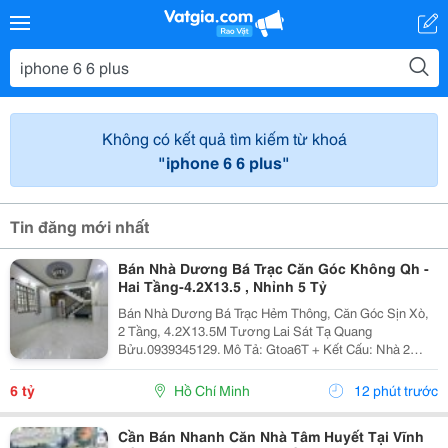
Không có kết quả tìm kiếm từ khoá
"iphone 6 6 plus"
Tin đăng mới nhất
Bán Nhà Dương Bá Trạc Căn Góc Không Qh -
Hai Tầng-4.2X13.5 , Nhỉnh 5 Tỷ
Bán Nhà Dương Bá Trạc Hẻm Thông, Căn Góc Sịn Xò,
2 Tầng, 4.2X13.5M Tương Lai Sát Tạ Quang
Bửu.0939345129. Mô Tả: Gtoa6T + Kết Cấu: Nhà 2
Tầng Btct Kiên Cố, 2 Phòng. + Vị Trí: Ngay Dương Bá
Trạc Thông Tạ Quang Bửu, Âu Dương Lân, Nguyễn Thị
6 tỷ
Hồ Chí Minh
12 phút trước
Tần, Dạ...
Cần Bán Nhanh Căn Nhà Tâm Huyết Tại Vĩnh