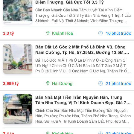
Điềm Thượng, Giá Cực Tốt 3,3 Tỷ
Cần Bán Nhanh Căn Nhà Tâm Huyết Tại Vĩnh Điềm
Thượng, Giá Cực Tốt 3,3 Tỷ Bán Nhà Riêng 1 Trệt 1 Lầu
&Ndash; Full Nội Thất &Ndash; Vĩnh Điềm Thượng
&Ndash; Gần 23/10 Vị Trí: Thôn Vĩnh Điềm Thượng,
Cách Đường 23/10 Chỉ 50M Hẻm Thông Thoáng, Kết...
3,3 tỷ
Khánh Hòa
16 phút trước
Bán Đất Lô Góc 2 Mặt Phố Lê Đình Vũ, Đông
Nam Cường, Tp Hd, 57.25M2, Đường 13.5M,
3.X Tỷ
Đấ T Lô Góc M Ặ T Ph Ố Lê Đ Ình V Ũ - Đ Ông Nam C
Ườ Ng!!! Chính Ch Ủ C Ầ N Bán Lô Đấ T Góc 2 M Ặ T
Ph Ố Lê Đ Ình V Ũ , Đ Ông Nam C Ườ Ng, Thành Ph Ố H
Ả I D Ươ Ng - Di Ệ N Tích 57.25M2, H Ướ Ng Tây, Tây B
Ắ C - M Ặ T Ti Ề N C Ự C R Ộ Ng -...
3,999 tỷ
Hải Dương
21 phút trước
Bán Nhà Mặt Tiền Trần Nguyên Hãn, Trung
Tâm Nha Trang, Vị Trí Kinh Doanh Đẹp, Giá 7,4
Tỷ
Chính Chủ Gửi Bán Nhà Mặt Tiền Đường Trần Nguyên
Hãn, Phường Phước Hòa, Thành Phố Nha Trang, Khánh
Hòa, Sở Hữu Vị Trí Kinh Doanh Sầm Uất, Phù Hợp Mở
Cửa Hàng, Văn Phòng, Showroom Hoặc Đầu Tư Cho
Thuê Lâu Dài. Thông Tin Chi Tiết. - Địa Chỉ: Số...
7,4 tỷ
Khánh Hòa
22 phút trước