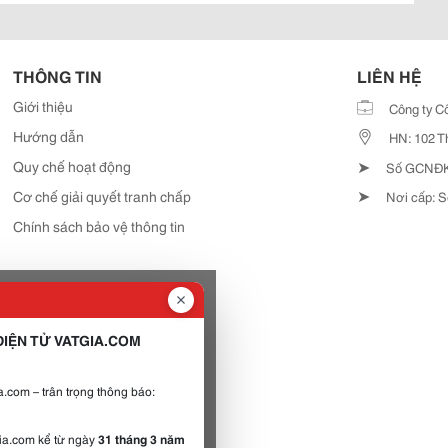
THÔNG TIN
LIÊN HỆ
Giới thiệu
Công ty C
Hướng dẫn
HN: 102 T
➤
Quy chế hoạt động
Số GCNĐKD
➤
Cơ chế giải quyết tranh chấp
Nơi cấp: S
Chính sách bảo vệ thông tin
IỆN TỬ VATGIA.COM
.com – trân trọng thông báo:
gia.com kể từ ngày
31 tháng 3 năm