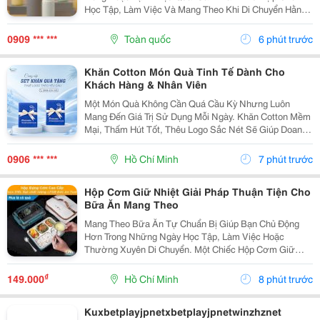
Học Tập, Làm Việc Và Mang Theo Khi Di Chuyển Hằng
Ngày. Cùng Khám Phá Những Ưu Điểm Nổi Bật Của
Bình Giữ Nhiệt 500Ml Trong Bài Viết Dưới Đây. 1. Giới...
0909 *** ***
Toàn quốc
6 phút trước
Khăn Cotton Món Quà Tinh Tế Dành Cho
Khách Hàng & Nhân Viên
Một Món Quà Không Cần Quá Cầu Kỳ Nhưng Luôn
Mang Đến Giá Trị Sử Dụng Mỗi Ngày. Khăn Cotton Mềm
Mại, Thấm Hút Tốt, Thêu Logo Sắc Nét Sẽ Giúp Doanh
Nghiệp Ghi Dấu Ấn Chuyên Nghiệp Trong Mắt Khách
Hàng, Đối Tác Và Nhân Viên. Phù Hợp Làm Quà Tặng:
0906 *** ***
Hồ Chí Minh
7 phút trước
✔️...
Hộp Cơm Giữ Nhiệt Giải Pháp Thuận Tiện Cho
Bữa Ăn Mang Theo
Mang Theo Bữa Ăn Tự Chuẩn Bị Giúp Bạn Chủ Động
Hơn Trong Những Ngày Học Tập, Làm Việc Hoặc
Thường Xuyên Di Chuyển. Một Chiếc Hộp Cơm Giữ
Nhiệt Phù Hợp Sẽ Giúp Các Món Ăn Được Sắp Xếp
Gọn Gàng Và Thuận Tiện Khi Sử Dụng. Lựa Chọn Hộp
₫
149.000
Hồ Chí Minh
8 phút trước
Theo Thực Đơn ...
Kuxbetplayjpnetxbetplayjpnetwinzhznet