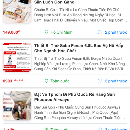
Sẵn Luôn Gọn Gàng
Chuẩn Bị Cơm Từ Nhà Là Cách Thuận Tiện Để Chủ
Động Hơn Với Bữa Ăn Trong Những Ngày Đi Học, Đi
Làm Hoặc Phải Di Chuyển Nhiều. Một Chiếc Hộp Cơm
Giữ Nhiệt Phù Hợp Sẽ Giúp Các Món Ăn Được Sắp Xếp
Ngăn Nắp Và Dễ Dàng Mang Theo. Chọn Hộp Có Ngăn
₫
149.000
Hồ Chí Minh
2 phút trước
Phù Hợp...
Thiết Bị Thở Scba Fenan 6.8L Bảo Vệ Hô Hấp
Cho Ngành Hóa Chất
Thiết Bị Trợ Thở Scba Fenan 6.8L Được Nhiều Doanh
Nghiệp Và Lực Lượng Pccc Lựa Chọn. Nhờ Khả Năng
Cung Cấp Khí Sạch Ổn Định, Thiết Kế Bền Bỉ Và Hỗ Trợ
Bảo Vệ Hô Hấp Hiệu Quả Trong Môi Trường Có Khói Độc
Hoặc Thiếu Oxy. Đặc Điểm Nổi Bật Thiết Bị...
0983 *** ***
Toàn quốc
3 phút trước
Đặt Vé Tphcm Đi Phú Quốc Rẻ Hãng Sun
Phuquoc Airways
Bay Sài Gòn - Phú Quốc Cùng Sun Phuquoc Airways
Hành Trình Sài Gòn (Sgn) &Ndash; Phú Quốc (Pqc)
Cùng Sun Phuquoc Airways Là Lựa Chọn Thuận Tiện
Cho Những Ai Đang Lên Kế Hoạch Khám Phá Đảo
Ngọc. Từ Tp.hcm, Hành Khách Có Thể Dễ Dàng Di
1 triệu
Toàn quốc
3 phút trước