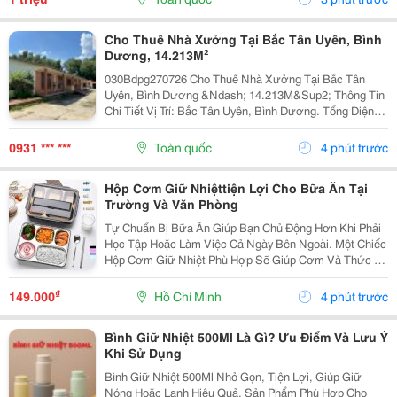
Chuyển Đến...
Cho Thuê Nhà Xưởng Tại Bắc Tân Uyên, Bình
Dương, 14.213M²
030Bdpg270726 Cho Thuê Nhà Xưởng Tại Bắc Tân
Uyên, Bình Dương &Ndash; 14.213M&Sup2; Thông Tin
Chi Tiết Vị Trí: Bắc Tân Uyên, Bình Dương. Tổng Diện
Tích Khuôn Viên: 28.669M&Sup2; Diện Tích Sử Dụng
Tổng D Iện Tích Nhà Xưởng: 14.213M&Sup2; Xưởng...
0931 *** ***
Toàn quốc
4 phút trước
Hộp Cơm Giữ Nhiệttiện Lợi Cho Bữa Ăn Tại
Trường Và Văn Phòng
Tự Chuẩn Bị Bữa Ăn Giúp Bạn Chủ Động Hơn Khi Phải
Học Tập Hoặc Làm Việc Cả Ngày Bên Ngoài. Một Chiếc
Hộp Cơm Giữ Nhiệt Phù Hợp Sẽ Giúp Cơm Và Thức Ăn
Được Sắp Xếp Ngăn Nắp, Thuận Tiện Mang Theo Và
Sử Dụng Khi Đến Giờ Ăn. Chọn Thiết Kế Theo Số
₫
149.000
Hồ Chí Minh
4 phút trước
Lượng...
Bình Giữ Nhiệt 500Ml Là Gì? Ưu Điểm Và Lưu Ý
Khi Sử Dụng
Bình Giữ Nhiệt 500Ml Nhỏ Gọn, Tiện Lợi, Giúp Giữ
Nóng Hoặc Lạnh Hiệu Quả. Sản Phẩm Phù Hợp Cho