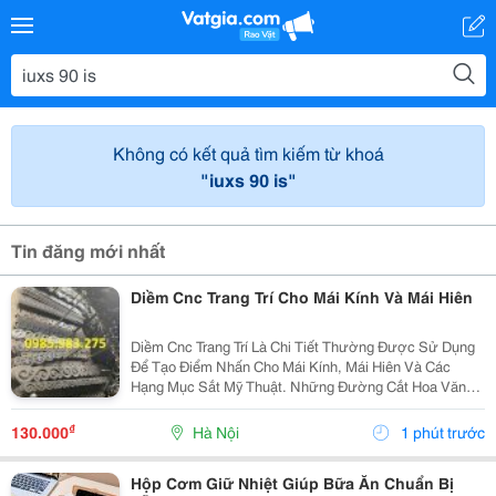
Không có kết quả tìm kiếm từ khoá
"iuxs 90 is"
Tin đăng mới nhất
Diềm Cnc Trang Trí Cho Mái Kính Và Mái Hiên
Diềm Cnc Trang Trí Là Chi Tiết Thường Được Sử Dụng
Để Tạo Điểm Nhấn Cho Mái Kính, Mái Hiên Và Các
Hạng Mục Sắt Mỹ Thuật. Những Đường Cắt Hoa Văn
Đa Dạng Giúp Phần Khung Trở Nên Mềm Mại, Nổi Bật
Và Có Tính Thẩm Mỹ Cao Hơn. Diềm Cnc Trang Trí
₫
130.000
Hà Nội
1 phút trước
Hay...
Hộp Cơm Giữ Nhiệt Giúp Bữa Ăn Chuẩn Bị