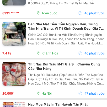
8.500M&Sup2; Thông Tin Chi Tiết Vị Trí: Mặt Tiền
Đường Đt741, Tp. Bến Cát, Bình Dương. Tổng Diện
Tích: 8.500M&Sup2; Hiện Trạng: Đất Nông Nghiệp,
0931 *** ***
Toàn quốc
46 phút trước
Quy...
Bán Nhà Mặt Tiền Trần Nguyên Hãn, Trung
Tâm Nha Trang, Vị Trí Kinh Doanh Đẹp, Giá 7,4
Tỷ
Chính Chủ Gửi Bán Nhà Mặt Tiền Đường Trần Nguyên
Hãn, Phường Phước Hòa, Thành Phố Nha Trang, Khánh
Hòa, Sở Hữu Vị Trí Kinh Doanh Sầm Uất, Phù Hợp Mở
Cửa Hàng, Văn Phòng, Showroom Hoặc Đầu Tư Cho
Thuê Lâu Dài. Thông Tin Chi Tiết. - Địa Chỉ: Số...
7,4 tỷ
Khánh Hòa
46 phút trước
Thịt Nạc Đùi Trâu M41 Giá Sỉ : Chuyên Cung
Cấp Nhà Hàng
Thịt Nạc Đùi Trâu M41 (Top Side) Là Phần Thịt Nạc Cao
Cấp Được Lấy Từ Đùi Sau Của Trâu, Nổi Bật Với Tỷ Lệ
Nạc Cao, Ít Mỡ, Thớ Thịt Săn Chắc Nhưng Không Quá
Dai . Thịt Có Vị Ngọt Tự Nhiên, Thơm Ngon Và Phù
Hợp Với Nhiều Cách Chế Biến. Sản Phẩm...
₫
20.000
Hà Nội
47 phút trước
Nạp Mực Máy In Tại Huỳnh Tấn Phát