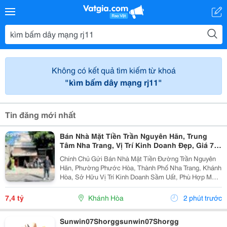
Không có kết quả tìm kiếm từ khoá
"kìm bấm dây mạng rj11"
Tin đăng mới nhất
Bán Nhà Mặt Tiền Trần Nguyên Hãn, Trung
Tâm Nha Trang, Vị Trí Kinh Doanh Đẹp, Giá 7,4
Tỷ
Chính Chủ Gửi Bán Nhà Mặt Tiền Đường Trần Nguyên
Hãn, Phường Phước Hòa, Thành Phố Nha Trang, Khánh
Hòa, Sở Hữu Vị Trí Kinh Doanh Sầm Uất, Phù Hợp Mở
Cửa Hàng, Văn Phòng, Showroom Hoặc Đầu Tư Cho
Thuê Lâu Dài. Thông Tin Chi Tiết. - Địa Chỉ: Số...
7,4 tỷ
Khánh Hòa
2 phút trước
Sunwin07Shorggsunwin07Shorgg