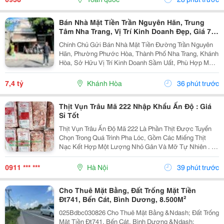
Bán Nhà Mặt Tiền Trần Nguyên Hãn, Trung
Tâm Nha Trang, Vị Trí Kinh Doanh Đẹp, Giá 7,4
Tỷ
Chính Chủ Gửi Bán Nhà Mặt Tiền Đường Trần Nguyên
Hãn, Phường Phước Hòa, Thành Phố Nha Trang, Khánh
Hòa, Sở Hữu Vị Trí Kinh Doanh Sầm Uất, Phù Hợp Mở
Cửa Hàng, Văn Phòng, Showroom Hoặc Đầu Tư Cho
Thuê Lâu Dài. Thông Tin Chi Tiết. - Địa Chỉ: Số...
7,4 tỷ
Khánh Hòa
36 phút trước
Thịt Vụn Trâu Mã 222 Nhập Khẩu Ấn Độ : Giá
Sỉ Tốt
Thịt Vụn Trâu Ấn Độ Mã 222 Là Phần Thịt Được Tuyển
Chọn Trong Quá Trình Pha Lóc, Gồm Các Miếng Thịt
Nạc Kết Hợp Một Lượng Nhỏ Gân Và Mỡ Tự Nhiên . Tỷ
Lệ Này Giúp Thịt Giữ Được Độ Mềm, Vị Ngọt Và
Hương Thơm Đặc Trưng Sau Khi Chế Biến. Sản
0911 *** ***
Hà Nội
39 phút trước
Phẩm...
Cho Thuê Mặt Bằng, Đất Trống Mặt Tiền
Đt741, Bến Cát, Bình Dương, 8.500M²
025Bdbc030826 Cho Thuê Mặt Bằng &Ndash; Đất Trống
Mặt Tiền Đt741, Bến Cát, Bình Dương &Ndash;