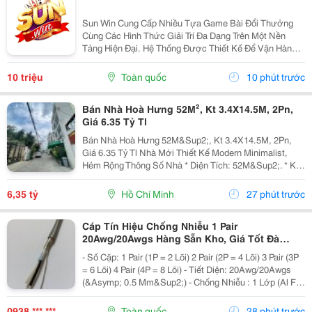
Sun Win Cung Cấp Nhiều Tựa Game Bài Đổi Thưởng
Cùng Các Hình Thức Giải Trí Đa Dạng Trên Một Nền
Tảng Hiện Đại. Hệ Thống Được Thiết Kế Để Vận Hành
Ổn Định, Truy Cập Nhanh Và Tương Thích Với Nhiều
Thiết Bị. Bên Cạnh Đó, Các Tính Năng Bảo Mật Cũng
10 triệu
Toàn quốc
10 phút trước
Được...
Bán Nhà Hoà Hưng 52M², Kt 3.4X14.5M, 2Pn,
Giá 6.35 Tỷ Tl
Bán Nhà Hoà Hưng 52M&Sup2;, Kt 3.4X14.5M, 2Pn,
Giá 6.35 Tỷ Tl Nhà Mới Thiết Kế Modern Minimalist,
Hẻm Rộng Thông Số Nhà * Diện Tích: 52M&Sup2;. * Kt:
3.4M X 14.5M. * Kết Cấu: 1 Trệt 1 Lầu. * Chủ Hỗ Trợ
Hoàn Thiện Thêm 1 Phòng Ngủ Trước Khi Bàn...
6,35 tỷ
Hồ Chí Minh
27 phút trước
Cáp Tín Hiệu Chống Nhiễu 1 Pair
20Awg/20Awgs Hàng Sẵn Kho, Giá Tốt Đà
Nẵng, Huế
- Số Cặp: 1 Pair (1P = 2 Lõi) 2 Pair (2P = 4 Lõi) 3 Pair (3P
= 6 Lõi) 4 Pair (4P = 8 Lõi) - Tiết Diện: 20Awg/20Awgs
(&Asymp; 0.5 Mm&Sup2;) - Chống Nhiễu : 1 Lớp (Al Foil
)/ 2 Lớp Chống Nhiễu (Al Foil + Lớp Lưới Chống Nhiễu) -
Vật Liệu: Đồng...
0938 *** ***
Toàn quốc
28 phút trước