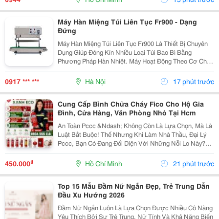
Ưu Đãi...
Máy Hàn Miệng Túi Liên Tục Fr900 - Dạng
Đứng
Máy Hàn Miệng Túi Liên Tục Fr900 Là Thiết Bị Chuyên
Dụng Giúp Đóng Kín Nhiều Loại Túi Bao Bì Bằng
Phương Pháp Hàn Nhiệt. Máy Hoạt Động Theo Cơ Chế
Liên Tục, Hỗ Trợ Tăng Tốc Độ Đóng Gói Và Tạo Đường
Hàn Đều Trên Từng Sản Phẩm. Đây Là Lựa Chọn Phù
0917 *** ***
Hà Nội
17 phút trước
Hợp...
Cung Cấp Bình Chữa Cháy Fico Cho Hộ Gia
Đình, Cửa Hàng, Văn Phòng Nhỏ Tại Hcm
An Toàn Pccc &Ndash; Không Còn Là Lựa Chọn, Mà Là
Luật Bắt Buộc! Thế Nhưng Khi Làm Nhà Thầu, Đại Lý
Pccc, Bạn Có Đang Đối Diện Với Những Nỗi Lo Này?
Đại Lý Nhỏ: Sợ Ôm Hàng, Vốn Chôn, Rủi Ro Cao. Nhà
Thầu: Hồ Sơ Pháp Lý Không Đủ, Công Trình Chậm...
₫
450.000
Hồ Chí Minh
21 phút trước
Top 15 Mẫu Đầm Nữ Ngắn Đẹp, Trẻ Trung Dẫn
Đầu Xu Hướng 2026
Đầm Nữ Ngắn Luôn Là Lựa Chọn Được Nhiều Cô Nàng
Yêu Thích Bởi Sự Trẻ Trung, Nữ Tính Và Khả Năng Biến