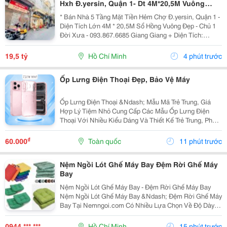
Hxh Đ.yersin, Quận 1- Dt 4M*20,5M Vuông
Đẹp- Giá Tốt Chỉ 19,5T- Nh Định Giá 19T- Khai
* Bán Nhà 5 Tầng Mặt Tiền Hẻm Chợ Đ.yersin, Quận 1 -
Thác Dòng
Diện Tích Lớn 4M * 20,5M Sổ Hồng Vuông Đẹp - Chủ 1
Đời Xưa - 093.867.6685 Giang Giang + Diện Tích:
80M2. + Kết Cấu: 5 Tầng Btct - 6Pn - 6 Wc. + Ngay Chợ
Bến Thành &Amp; Chợ Dân Sinh - Khu Vực...
19,5 tỷ
Hồ Chí Minh
4 phút trước
Ốp Lưng Điện Thoại Đẹp, Bảo Vệ Máy
Ốp Lưng Điện Thoại &Ndash; Mẫu Mã Trẻ Trung, Giá
Hợp Lý Tiệm Nhỏ Cung Cấp Các Mẫu Ốp Lưng Điện
Thoại Với Nhiều Kiểu Dáng Và Thiết Kế Trẻ Trung, Phù
Hợp Với Học Sinh, Sinh Viên Và Người Dùng Yêu Thích
Phụ Kiện Điện Thoại. Ốp Được Thiết Kế Vừa Vặn...
₫
60.000
Toàn quốc
11 phút trước
Nệm Ngồi Lót Ghế Máy Bay Đệm Rời Ghế Máy
Bay
Nệm Ngồi Lót Ghế Máy Bay - Đệm Rời Ghế Máy Bay
Nệm Ngồi Lót Ghế Máy Bay &Ndash; Đệm Rời Ghế Máy
Bay Tại Nemngoi.com Có Nhiều Lựa Chọn Về Độ Dày,
Ruột Nệm, Chất Liệu Vỏ Và Kích Thước Để Đáp Ứng
Nhu Cầu Người Mua. Sản Phẩm Đang Có Khuyến Mãi,
0944 *** ***
Hồ Chí Minh
15 phút trước