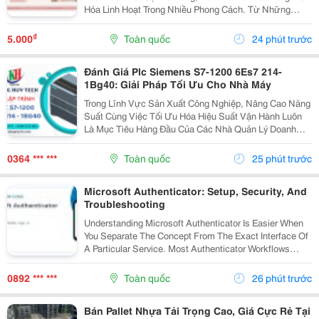
Hóa Linh Hoạt Trong Nhiều Phong Cách. Từ Những
Thiết Kế Babydoll Đáng Yêu, Đầm Chữ A Thanh Lịch
Đến Kiểu Trễ Vai Quyến Rũ Hay Tay Phồng Điệu Đà,
₫
5.000
Toàn quốc
24 phút trước
Mỗi...
Đánh Giá Plc Siemens S7-1200 6Es7 214-
1Bg40: Giải Pháp Tối Ưu Cho Nhà Máy
Trong Lĩnh Vực Sản Xuất Công Nghiệp, Nâng Cao Năng
Suất Cùng Việc Tối Ưu Hóa Hiệu Suất Vận Hành Luôn
Là Mục Tiêu Hàng Đầu Của Các Nhà Quản Lý Doanh
Nghiệp. Để Hỗ Trợ Các Dây Chuyền Và Hệ Thống Tự
Động Hóa Làm Việc Chính Xác, Mượt Mà Hơn, Một
0364 *** ***
Toàn quốc
25 phút trước
Thiết Bị...
Microsoft Authenticator: Setup, Security, And
Troubleshooting
Understanding Microsoft Authenticator Is Easier When
You Separate The Concept From The Exact Interface Of
A Particular Service. Most Authenticator Workflows
Connect An Account To An App, Device, Or Verification
Method And Then Request A Changing Code...
0892 *** ***
Toàn quốc
26 phút trước
Bán Pallet Nhựa Tải Trọng Cao, Giá Cực Rẻ Tại