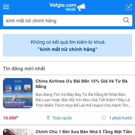
Không có kết quả tìm kiếm từ khoá
"kính mắt nữ chính hãng"
Tin đăng mới nhất
China Airlines Ưu Đãi Đến 15% Giá Vé Từ Đà
Nẵng
Bạn Đang Tìm Vé Máy Bay Từ Đà Nẵng Đi Nhật Bản,
Đài Loan Hoặc Bắc Mỹ Với Mức Giá Tiết Kiệm? Đây Là
Thời Điểm Thích Hợp Để Lên Kế Hoạch Cho Hành Trình
Cuối Năm Và Đầu Năm 2027. China Airlines Ưu Đãi Đến
15% Giá Vé Từ Đà Nẵng Cho Nhiều Điểm Đến Quốc
₫
10.000
Toàn quốc
1 phút trước
Tế...
Chính Chủ 1 Đời Xưa Bán Nhà 5 Tầng Mặt Tiền