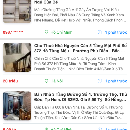
Ngủ Của Bé
Mẫu Giường Tầng Gỗ Mdf Gây Ấn Tượng Với Kiểu
Dáng Hiện Đại, Phối Nâu Gỗ Cùng Trắng Và Xanh Xám
Nhẹ Nhàng, Dễ Kết Hợp Với Nhiều Phong Cách Phòng
Ngủ. Thiết Kế Tận Dụng Tốt Chiều Cao, Giúp Khu Vực
Nội Thất Trẻ Em Trở Nên Gọn Gàng Mà Vẫn Đảm Bảo
0987 *** ***
Hồ Chí Minh
1 phút trước
Đầy Đủ...
Cho Thuê Nhà Nguyên Căn 5 Tầng Mặt Phố Số
372 Hồ Tùng Mậu - Phường Phú Diễn - Bắc Từ
Liêm - Hn
Chính Chủ Cần Cho Thuê Nhà Nguyên Căn 5 Tầng Mặt
Phố Số 372 Hồ Tùng Mậu - Vị Trí Trung Tâm - Kinh
Doanh Thuận Tiện. - Nhà Diện Tích: 41M2/Sàn X 5 Tầng
- Mặt Tiền: 3.1M. - Nhà Thiết Kế Mỗi Tầng 1 Sàn Thông,
1 Wc, - Đường Trước Nhà Rộng 50M,...
20 triệu
Hà Nội
1 phút trước
Bán Nhà 3 Tầng Đường Số 4, Trường Thọ, Thủ
Đức, Tp Hcm. Dt 62M2. Giá 5,99 Tỷ, Sổ Hồng
Riêng.
Gấp Bán Hạ 600Tr Căn Nhà Tại Đường Số 4, Phường
Trường Thọ, Thủ Đức. Vị Trí Ở Đây Thì Quá Đẹp, Đi Lại
Thuận Tiện, Khu Vực Dân Cư Sầm Uất Nên Đầu Tư
Cho Thuê Hay Giữ Tài Sản Đều Rất Ổn. Căn Nhà Nằm
Ngay Đường Vành Đai 2, Vài Bước Là Ra Xa Lộ Hn,
5,99 tỷ
Hồ Chí Minh
1 phút trước