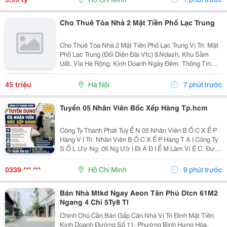
Ga...
Cho Thuê Tòa Nhà 2 Mặt Tiền Phố Lạc Trung
Cho Thuê Tòa Nhà 2 Mặt Tiền Phố Lạc Trung Vị Trí: Mặt
Phố Lạc Trung (Đối Diện Đài Vtc) &Ndash; Khu Sầm
Uất, Vỉa Hè Rộng, Kinh Doanh Ngày Đêm. Thông Tin
Tòa Nhà: Diện Tích: 90M&Sup2; X 6 Tầng. Mặt Tiền:
6M (Mặt Trước Phố Lớn, Mặt Sau...
45 triệu
Hà Nội
7 phút trước
Tuyển 05 Nhân Viên Bốc Xếp Hàng Tp.hcm
Công Ty Thành Phát Tuy Ể N 05 Nhân Viên B Ố C X Ế P
Hàng V Ị Trí: Nhân Viên B Ố C X Ế P Hàng T Ạ I Công Ty
S Ố L Ượ Ng: 05 Ng Ườ I Đị A Đ I Ể M Làm Vi Ệ C: Đườ
Ng D Ươ Ng Công Khi, Ấ P 4, Xuân Th Ớ I S Ơ N,
Tp.hcm ⏰ Th Ờ I Gian: Làm Vi Ệ C Theo...
0339 *** ***
Hồ Chí Minh
9 phút trước
Bán Nhà Mtkd Ngay Aeon Tân Phú Dtcn 61M2
Ngang 4 Chỉ 5Ty8 Tl
Chính Chủ Cần Bán Gấp Căn Nhà Vị Trí Đỉnh Mặt Tiền
Kinh Doanh Đường Số 11, Phường Bình Hưng Hòa,