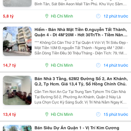
Bình Tân, Sát Bên Aeon Mall Tân Phú. Khu Vực Sầm
Uất, Buôn Bán Nhộn Nhịp, Tiện Di Chuyển Ra Lê Trọng
Tấn, Quốc Lộ 1A. - Thông Số Vàng: Chiều Ngang 4M
5,8 tỷ
Hồ Chí Minh
12 phút trước
X...
Hiếm - Bán Nhà Mặt Tiền Đ.nguyễn Tất Thành,
Quận 4 - Dt 4M*20M - Hdt 30Tr/Th - Tiềm Năng
Tương Lai Giá Trị Cảng Nguyễn Tất Thành
*** Không Có Căn Thứ 2 Tại Quận 4 Với Vị Trí Siêu Đẹp -
Phát Triển
Mặt Tiền 10M Đ.nguyễn Tất Thành - Ngang 4M * 20M -
Sẵn Dòng Tiền Đều 30 Triệu/Tháng - Diện Tích: 79,1M2.
- Kết Cấu: 4 Tầng. - Đang Cho Thuê Khoán Chdv:
30Tr/Th. - Vị Trí Siêu Hiếm Bán Ngay...
14,7 tỷ
Hồ Chí Minh
14 phút trước
Bán Nhà 3 Tầng, 62M2 Đường Số 2, An Khánh,
Q.2, Tp Hcm. Giá 13,4 Tỷ, Sổ Hồng Chính Chủ.
Cần Tìm Nơi An Cư Tại Trung Tam Tphcm Thì Căn Nhà
Tại Đường Số 2, Phường An Khánh, Quận 2 Này Là
Lựa Chọn Cực Kỳ Sáng Suốt. Vị Trí Nhà Nằm Ngay Khu
Trung Tâm An Khánh, Khu Vực Lõi Của Thành Phố Thủ
Đức. Với Diện Tích 62M2, Kích Thước 4.1M X 15M,...
13,4 tỷ
Hồ Chí Minh
15 phút trước
Bán Siêu Dự Án Quận 1 - Vị Trí Kim Cương