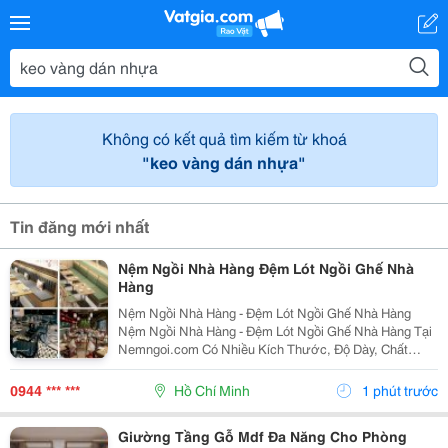
Không có kết quả tìm kiếm từ khoá
"keo vàng dán nhựa"
Tin đăng mới nhất
Nệm Ngồi Nhà Hàng Đệm Lót Ngồi Ghế Nhà
Hàng
Nệm Ngồi Nhà Hàng - Đệm Lót Ngồi Ghế Nhà Hàng
Nệm Ngồi Nhà Hàng - Đệm Lót Ngồi Ghế Nhà Hàng Tại
Nemngoi.com Có Nhiều Kích Thước, Độ Dày, Chất
Liệu, Màu Sắc Và Kiểu Dáng Để Lựa Chọn Theo Nhu
Cầu. Sản Phẩm Nhận Số Lượng Sỉ Lẻ, Đang Có Khuyến
0944 *** ***
Hồ Chí Minh
1 phút trước
Mãi, Ưu...
Giường Tầng Gỗ Mdf Đa Năng Cho Phòng