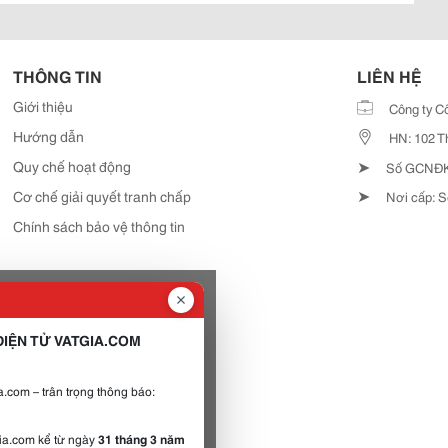
THÔNG TIN
LIÊN HỆ
Giới thiệu
Công ty C
Hướng dẫn
HN: 102 T
➤
Quy chế hoạt động
Số GCNĐKD
➤
Cơ chế giải quyết tranh chấp
Nơi cấp: S
Chính sách bảo vệ thông tin
IỆN TỬ VATGIA.COM
.com – trân trọng thông báo:
gia.com kể từ ngày
31 tháng 3 năm