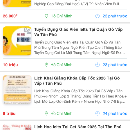
Nghiệp Cao Đẳng/ Đại Học) 1/ Vị Trí: Nhân Viên Full
Time (2 Nam 2 Nữ) Ca Làm: 13:00 Đến 21:00 (1 Tháng
Được Nghỉ Phép 1 Ngày, Và Hưởng Các Ngày...
₫
26.000
Hồ Chí Minh
23 phút trước
Tuyển Dụng Giáo Viên Ielts Tại Quận Gò Vấp
Và Tân Phú
Tuyển Dụng Giáo Viên Ielts Tại Quận Gò Vấp Và Tân
Phú Trung Tâm Ngoại Ngữ Kiến Tạo C.e.t Thông Báo
Tuyển Dụng Cet Là Một Trung Tâm Ngoại Ngữ Đã Được
Thành Lập 16 Năm Chuyên Về Chương Trình Anh Văn
Học Thuật Ielts &Ndash; Toefl Ibt. Trung Tâm...
10 triệu
Hồ Chí Minh
23 phút trước
Lịch Khai Giảng Khóa Cấp Tốc 2026 Tại Gò
Vấp / Tân Phú
Lịch Khai Giảng Khóa Cấp Tốc 2026 Tại Gò Vấp / Tân
Phú ≫≫≫Nhóm Lớp 3 Tháng/ Đóng Tiền Hp Theo Khóa +
Lịch Mở Lớp Gửi Đính Kèm + Nhóm Học Nhờ 7-8 Bạn/
Lớp + Giáo Trình Ielts Có Band Điểm Lộ Trình, Sách
Nước Ngoài Bám Sát + Chia Đều 4 Kỹ...
9 triệu
Hồ Chí Minh
24 phút trước
Lịch Học Ielts Tại Cet Năm 2026 Tại Tân Phú