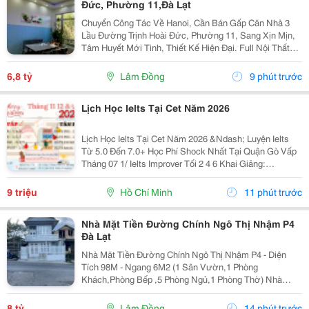
Đức, Phường 11,Đà Lạt
Chuyển Công Tác Về Hanoi, Cần Bán Gấp Căn Nhà 3
Lầu Đường Trịnh Hoài Đức, Phường 11, Sang Xịn Mịn,
Tâm Huyết Mới Tinh, Thiết Kế Hiện Đại. Full Nội Thất
Giá Siêu Rẻ: - Diện Tích 150 M2 - Hẻm Ô Tô 4 M, Cách
Trung Tâm 5 Km, Đường Trịnh Hoài Đức, Gần...
6,8 tỷ
Lâm Đồng
9 phút trước
Lịch Học Ielts Tại Cet Năm 2026
Lịch Học Ielts Tại Cet Năm 2026 &Ndash; Luyện Ielts
Từ 5.0 Đến 7.0+ Học Phí Shock Nhất Tại Quận Gò Vấp
Tháng 07 1/ Ielts Improver Tối 2 4 6 Khai Giảng:
13/07/2026 Khung Giờ: 18:00 Đến 21:00 Học Phí Ưu Đãi
5% Khi Đăng Ký 2/ Ielts...
9 triệu
Hồ Chí Minh
11 phút trước
Nhà Mặt Tiền Đường Chính Ngô Thị Nhậm P4
Đà Lạt
Nhà Mặt Tiền Đường Chính Ngô Thị Nhậm P4 - Diện
Tích 98M - Ngang 6M2 (1 Sân Vườn,1 Phòng
Khách,Phòng Bếp ,5 Phòng Ngủ,1 Phòng Thờ) Nhà
Trống ,Sổ Sẳn Công Chứng Ngay Trong Ngày 1 Trệt ,1
Lầu ,1 Áp Mái ( Có Sân Đậu Xe Ôtô Trong Nhà ) -
8 tỷ
Lâm Đồng
14 phút trước