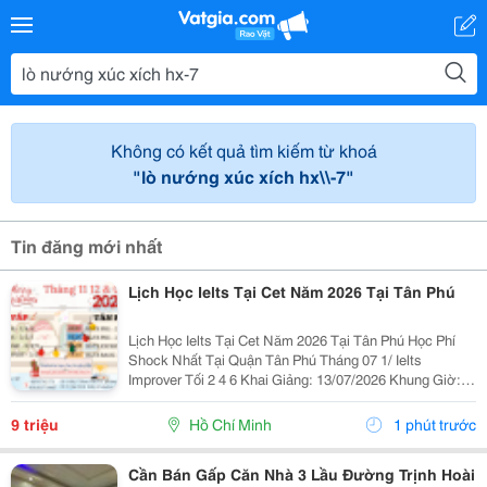
Không có kết quả tìm kiếm từ khoá
"lò nướng xúc xích hx\\-7"
Tin đăng mới nhất
Lịch Học Ielts Tại Cet Năm 2026 Tại Tân Phú
Lịch Học Ielts Tại Cet Năm 2026 Tại Tân Phú Học Phí
Shock Nhất Tại Quận Tân Phú Tháng 07 1/ Ielts
Improver Tối 2 4 6 Khai Giảng: 13/07/2026 Khung Giờ:
18:00 Đến 21:00 Học Phí Ưu Đãi 5% Khi Đăng Ký 2/ Ielts
Basic Tối 3 5 7 Khai...
9 triệu
Hồ Chí Minh
1 phút trước
Cần Bán Gấp Căn Nhà 3 Lầu Đường Trịnh Hoài