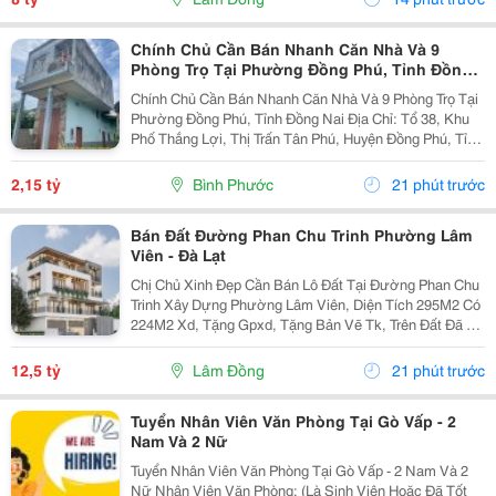
Hướng...
Chính Chủ Cần Bán Nhanh Căn Nhà Và 9
Phòng Trọ Tại Phường Đồng Phú, Tỉnh Đồng
Nai
Chính Chủ Cần Bán Nhanh Căn Nhà Và 9 Phòng Trọ Tại
Phường Đồng Phú, Tỉnh Đồng Nai Địa Chỉ: Tổ 38, Khu
Phố Thắng Lợi, Thị Trấn Tân Phú, Huyện Đồng Phú, Tỉnh
Bình Phước Diện Tích: 250M2 (5X50M; Thổ Cư 50M2)
Giá Bán: 2 Tỷ 150 Triệu - Kết Cấu: 1 Căn...
2,15 tỷ
Bình Phước
21 phút trước
Bán Đất Đường Phan Chu Trinh Phường Lâm
Viên - Đà Lạt
Chị Chủ Xinh Đẹp Cần Bán Lô Đất Tại Đường Phan Chu
Trinh Xây Dựng Phường Lâm Viên, Diện Tích 295M2 Có
224M2 Xd, Tặng Gpxd, Tặng Bản Vẽ Tk, Trên Đất Đã Ép
Cọc Giá 12.5Ty Liên Hệ 0917786186
12,5 tỷ
Lâm Đồng
21 phút trước
Tuyển Nhân Viên Văn Phòng Tại Gò Vấp - 2
Nam Và 2 Nữ
Tuyển Nhân Viên Văn Phòng Tại Gò Vấp - 2 Nam Và 2
Nữ Nhân Viên Văn Phòng: (Là Sinh Viên Hoặc Đã Tốt