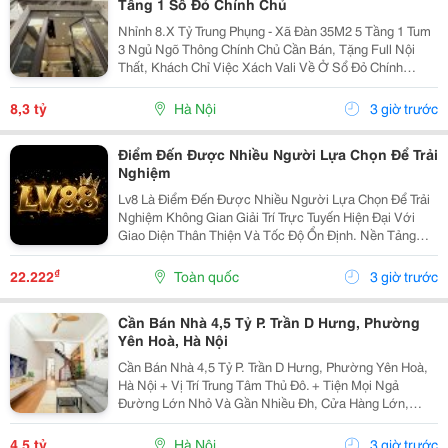
Tầng 1 Sổ Đỏ Chính Chủ
Nhỉnh 8.X Tỷ Trung Phụng - Xã Đàn 35M2 5 Tầng 1 Tum
3 Ngủ Ngõ Thông Chính Chủ Cần Bán, Tặng Full Nội
Thất, Khách Chỉ Việc Xách Vali Về Ở Sổ Đỏ Chính
Chủ(Nói Không Với Quy Hoạch) Mr Cường 0936161345
8,3 tỷ
Hà Nội
3 giờ trước
Điểm Đến Được Nhiều Người Lựa Chọn Để Trải
Nghiệm
Lv8 Là Điểm Đến Được Nhiều Người Lựa Chọn Để Trải
Nghiệm Không Gian Giải Trí Trực Tuyến Hiện Đại Với
Giao Diện Thân Thiện Và Tốc Độ Ổn Định. Nền Tảng
Cung Cấp Đa Dạng Trò Chơi, Cập Nhật Thường Xuyên,
Hỗ Trợ Trên Nhiều Thiết Bị Và Mang Đến Trải Nghiệm...
₫
22.222
Toàn quốc
3 giờ trước
Cần Bán Nhà 4,5 Tỷ P. Trần D Hưng, Phường
Yên Hoà, Hà Nội
Cần Bán Nhà 4,5 Tỷ P. Trần D Hưng, Phường Yên Hoà,
Hà Nội + Vị Trí Trung Tâm Thủ Đô. + Tiện Mọi Ngả
Đường Lớn Nhỏ Và Gần Nhiều Đh, Cửa Hàng Lớn,
V.v... + Diện Tích Gia Đình Sử Dụng Tất Được Là 95 M2.
+ Ô-Tô Vào Cửa, Nhà Có 2 Tầng. + Sổ Đỏ Chính...
4,5 tỷ
Hà Nội
3 giờ trước