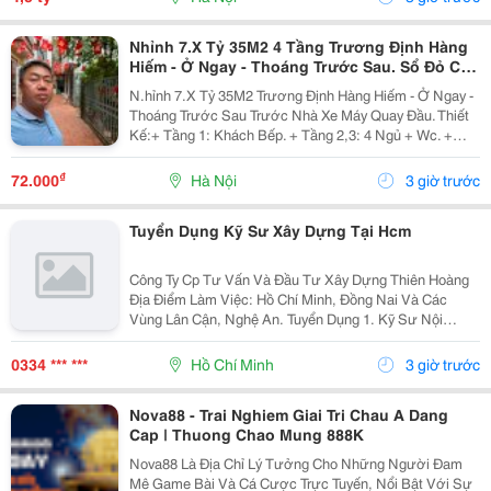
Nhỉnh 7.X Tỷ 35M2 4 Tầng Trương Định Hàng
Hiếm - Ở Ngay - Thoáng Trước Sau. Sổ Đỏ Cất
Két
N.hỉnh 7.X Tỷ 35M2 Trương Định Hàng Hiếm - Ở Ngay -
Thoáng Trước Sau Trước Nhà Xe Máy Quay Đầu. Thiết
Kế:+ Tầng 1: Khách Bếp. + Tầng 2,3: 4 Ngủ + Wc. +
Tầng 4: Phòng Thờ Sân Phơi Rộng Rãi. + Gần Trường,
Gần Chợ + Giao Thông Thuận Tiện. Sổ Đỏ...
₫
72.000
Hà Nội
3 giờ trước
Tuyển Dụng Kỹ Sư Xây Dựng Tại Hcm
Công Ty Cp Tư Vấn Và Đầu Tư Xây Dựng Thiên Hoàng
Địa Điểm Làm Việc: Hồ Chí Minh, Đồng Nai Và Các
Vùng Lân Cận, Nghệ An. Tuyển Dụng 1. Kỹ Sư Nội
Nghiệp Công Trình Giao Thông, Cầu Đường : 06 2. Kỹ
Sư Hiện Trường Công Trình Giao Thông, Cầu...
0334 *** ***
Hồ Chí Minh
3 giờ trước
Nova88 - Trai Nghiem Giai Tri Chau A Dang
Cap | Thuong Chao Mung 888K
Nova88 Là Địa Chỉ Lý Tưởng Cho Những Người Đam
Mê Game Bài Và Cá Cược Trực Tuyến, Nổi Bật Với Sự