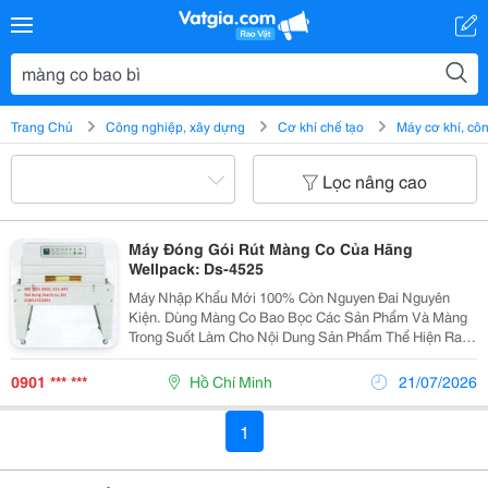
Trang Chủ
Công nghiệp, xây dựng
Cơ khí chế tạo
Máy cơ khí, c
Lọc nâng cao
Máy Đóng Gói Rút Màng Co Của Hãng
Wellpack: Ds-4525
Máy Nhập Khẩu Mới 100% Còn Nguyen Đai Nguyên
Kiện. Dùng Màng Co Bao Bọc Các Sản Phẩm Và Màng
Trong Suốt Làm Cho Nội Dung Sản Phẩm Thể Hiện Ra
Bên Ngoài.máy Dùng Hơi Nóng Bởi Điện Trở Bóng Đèn
Làm Cho Màng Co Ép Sát Vào Sản Phẩm Làm Cho Bề
0901 *** ***
Hồ Chí Minh
21/07/2026
Mặt Sản...
1