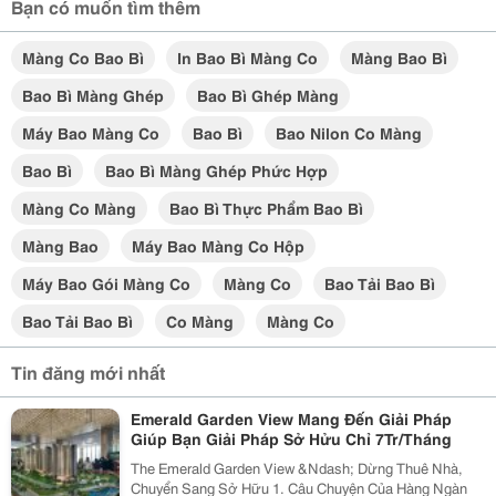
Bạn có muốn tìm thêm
Màng Co Bao Bì
In Bao Bì Màng Co
Màng Bao Bì
Bao Bì Màng Ghép
Bao Bì Ghép Màng
Máy Bao Màng Co
Bao Bì
Bao Nilon Co Màng
Bao Bì
Bao Bì Màng Ghép Phức Hợp
Màng Co Màng
Bao Bì Thực Phẩm Bao Bì
Màng Bao
Máy Bao Màng Co Hộp
Máy Bao Gói Màng Co
Màng Co
Bao Tải Bao Bì
Bao Tải Bao Bì
Co Màng
Màng Co
Tin đăng mới nhất
Emerald Garden View Mang Đến Giải Pháp
Giúp Bạn Giải Pháp Sở Hửu Chỉ 7Tr/Tháng
The Emerald Garden View &Ndash; Dừng Thuê Nhà,
Chuyển Sang Sở Hữu 1. Câu Chuyện Của Hàng Ngàn