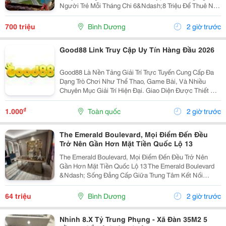
Người Trẻ Mỗi Tháng Chi 6&Ndash;8 Triệu Để Thuê Nhà
Nhưng Tài Sản Vẫn Là Con Số 0. Emerald Garden View
Mang Đến Giải Pháp Giúp Bạn Chuyển Tiền Thuê Nhà...
700 triệu
Bình Dương
2 giờ trước
Good88 Link Truy Cập Uy Tín Hàng Đầu 2026
Good88 Là Nền Tảng Giải Trí Trực Tuyến Cung Cấp Đa
Dạng Trò Chơi Như Thể Thao, Game Bài, Và Nhiều
Chuyên Mục Giải Trí Hiện Đại. Giao Diện Được Thiết Kế
Trực Quan, Thân Thiện Với Người Dùng Trên Cả Điện
Thoại Và Máy Tính. Hệ Thống Bảo Mật Hiện Đại...
₫
1.000
Toàn quốc
2 giờ trước
The Emerald Boulevard, Mọi Điểm Đến Đều
Trở Nên Gần Hơn Mặt Tiền Quốc Lộ 13
The Emerald Boulevard, Mọi Điểm Đến Đều Trở Nên
Gần Hơn Mặt Tiền Quốc Lộ 13 The Emerald Boulevard
&Ndash; Sống Đẳng Cấp Giữa Trung Tâm Kết Nối
Tp.hcm Bạn Đang Tìm Một Căn Hộ Vừa Để Ở, Vừa Có
Tiềm Năng Đầu Tư Mạnh? The Emerald Boulevard
64 triệu
Bình Dương
2 giờ trước
Chính Là...
Nhỉnh 8.X Tỷ Trung Phụng - Xã Đàn 35M2 5