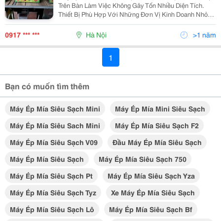
Trên Bàn Làm Việc Không Gây Tốn Nhiều Diện Tích.
Thiết Bị Phù Hợp Với Những Đơn Vị Kinh Doanh Nhỏ
Lẻ, Thao Tác Làm Việc Đơn Giản Và An Toàn. Khả
Năng Ép Kiệt Nước...
0917 *** ***
Hà Nội
>1 năm
1
Bạn có muốn tìm thêm
Máy Ép Mía Siêu Sạch Mini
Máy Ép Mía Mini Siêu Sạch
Máy Ép Mía Siêu Sach Mini
Máy Ép Mía Siêu Sạch F2
Máy Ép Mía Siêu Sạch V09
Đầu Máy Ép Mía Siêu Sạch
Máy Ép Mía Siêu Sạch
Máy Ép Mía Siêu Sạch 750
Máy Ép Mía Siêu Sạch Pt
Máy Ép Mía Siêu Sạch Yza
Máy Ép Mía Siêu Sạch Tyz
Xe Máy Ép Mía Siêu Sạch
Máy Ép Mía Siêu Sạch Lô
Máy Ép Mía Siêu Sạch Bf