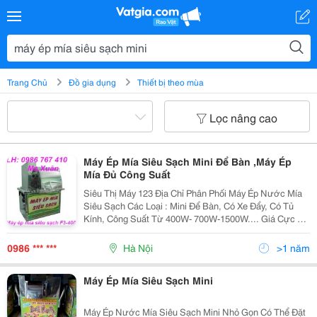
Trang Chủ
Đồ gia dụng
Thiết bị theo mùa
Lọc nâng cao
Máy Ép Mía Siêu Sạch Mini Để Bàn ,Máy Ép
Mía Đủ Công Suất
Siêu Thị Máy 123 Địa Chỉ Phân Phối Máy Ép Nước Mía
Siêu Sạch Các Loại : Mini Để Bàn, Có Xe Đẩy, Có Tủ
Kính, Công Suất Từ 400W- 700W-1500W.... Giá Cực Rẻ
, Đ/C Xem Hàng : Số 25, Ngõ 125/33 Trung Kính, Trung
Hòa, Cầu Giấy,Hn. Liên Hệ Bán Hàng: 09
0986 *** ***
Hà Nội
>1 năm
Máy Ép Mía Siêu Sạch Mini
Máy Ép Nước Mía Siêu Sạch Mini Nhỏ Gọn Có Thể Đặt