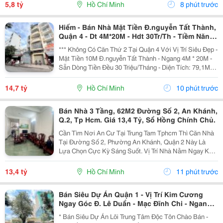
Tấn, Quốc Lộ 1A. - Thông Số Vàng: Chiều Ngang 4M
5,8 tỷ
Hồ Chí Minh
8 phút trước
X...
Hiếm - Bán Nhà Mặt Tiền Đ.nguyễn Tất Thành,
Quận 4 - Dt 4M*20M - Hdt 30Tr/Th - Tiềm Năng
Tương Lai Giá Trị Cảng Nguyễn Tất Thành
*** Không Có Căn Thứ 2 Tại Quận 4 Với Vị Trí Siêu Đẹp -
Phát Triển
Mặt Tiền 10M Đ.nguyễn Tất Thành - Ngang 4M * 20M -
Sẵn Dòng Tiền Đều 30 Triệu/Tháng - Diện Tích: 79,1M2.
- Kết Cấu: 4 Tầng. - Đang Cho Thuê Khoán Chdv:
30Tr/Th. - Vị Trí Siêu Hiếm Bán Ngay...
14,7 tỷ
Hồ Chí Minh
10 phút trước
Bán Nhà 3 Tầng, 62M2 Đường Số 2, An Khánh,
Q.2, Tp Hcm. Giá 13,4 Tỷ, Sổ Hồng Chính Chủ.
Cần Tìm Nơi An Cư Tại Trung Tam Tphcm Thì Căn Nhà
Tại Đường Số 2, Phường An Khánh, Quận 2 Này Là
Lựa Chọn Cực Kỳ Sáng Suốt. Vị Trí Nhà Nằm Ngay Khu
Trung Tâm An Khánh, Khu Vực Lõi Của Thành Phố Thủ
Đức. Với Diện Tích 62M2, Kích Thước 4.1M X 15M,...
13,4 tỷ
Hồ Chí Minh
11 phút trước
Bán Siêu Dự Án Quận 1 - Vị Trí Kim Cương
Ngay Góc Đ. Lê Duẩn - Mạc Đĩnh Chi - Ngang
Hiếm 33M*39M - Gpxd 3 Hầm 16 Tầng * Lh
* Bán Siêu Dự Án Lõi Trung Tâm Độc Tôn Chào Bán -
Giang Giang: