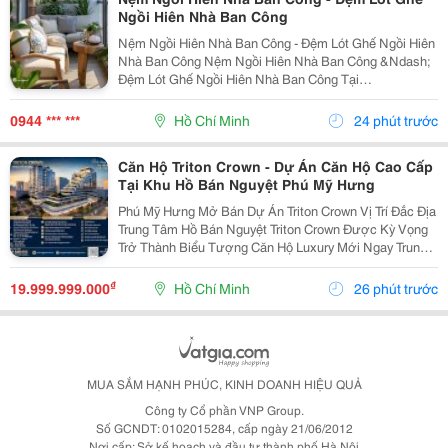
Ngồi Hiên Nhà Ban Công
Nệm Ngồi Hiên Nhà Ban Công - Đệm Lót Ghế Ngồi Hiên
Nhà Ban Công Nệm Ngồi Hiên Nhà Ban Công &Ndash;
Đệm Lót Ghế Ngồi Hiên Nhà Ban Công Tại
Nemngoi.com Có Nhiều Chất Liệu, Độ Dày, Kích Thước
Và Màu Sắc Để Lựa Chọn Theo Nhu Cầu. Sản Phẩm
0944 *** ***
Hồ Chí Minh
24 phút trước
Bán Sỉ Và Lẻ,...
Căn Hộ Triton Crown - Dự Án Căn Hộ Cao Cấp
Tại Khu Hồ Bán Nguyệt Phú Mỹ Hưng
Phú Mỹ Hưng Mở Bán Dự Án Triton Crown Vị Trí Đắc Địa
Trung Tâm Hồ Bán Nguyệt Triton Crown Được Kỳ Vọng
Trở Thành Biểu Tượng Căn Hộ Luxury Mới Ngay Trung
Tâm Hồ Bán Nguyệt &Ndash; Nơi Hội Tụ Cộng Đồng
Cư Dân Đẳng Cấp Và Giá Trị Tích Sản Bền Vững...
₫
19.999.999.000
Hồ Chí Minh
26 phút trước
MUA SẮM HẠNH PHÚC, KINH DOANH HIỆU QUẢ
Công ty Cổ phần VNP Group.
Số GCNDT: 0102015284, cấp ngày 21/06/2012
Nơi cấp: Sở kế hoạch và đầu tư thành phố Hà Nội