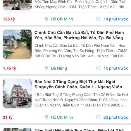
Mặt Tiền Mạc Đĩnh Chi, P.bến Nghé, Quận 1 - Diện Tích
Khủng Ngang 33M * 39M - Diện Tích: 1.317,3M2. - Hiện
Trạng: Nhà C4. - Gpxd: 3 Hầm - 16 Tầng. - Siêu Phẩm
Cực Hiếm: Bên Trái Là Toà Nhà...
125 tỷ
Hồ Chí Minh
14 phút trước
Chính Chủ Cần Bán Lô Đất, Tổ Dân Phố Nam
Yên, Hòa Bắc, Phường Hải Vân, Tp. Đà Nẵng
Chính Chủ Cần Bán Lô Đất, Tổ Dân Phố Nam Yên, Hòa
Bắc, Phường Hải Vân, Tp. Đà Nẵng - Diện Tích : 170M2
Đất Ở Đô Thị - Đường Vào Đất : 4M - Hướng : Đất Có 2
Mặt Đường Vừa Hướng Đông Vừa Hướng Tây - Giá: 1
Tỷ 450 ( Thương Lượng Chính Chủ) - Ưa...
1,45 tỷ
Đà Nẵng
16 phút trước
Bán Nhà 2 Tầng Dạng Biệt Thự Mái Ngói
Đ.nguyễn Cảnh Chân, Quận 1 - Ngang Vuông
Đẹp 6,3M*14M - Vị Trí Ngay Góc Đ.nguyễn Trãi
* Bán Biệt Thự 2 Tầng Phong Cách Tân Cổ Điển - Xe Hơi
Hiếm Bán
Ngủ Trong Nhà Đ. Nguyễn Cảnh Chân, P. Cầu Ông Lãnh,
Quận 1 - Ngang Hiếm 6,3M * 16M - Diện Tích: 99M2. -
Kết Cấu: 2 Tầng - Cấu Trúc Dạng Biệt Thự Mái Ngói
Siêu Đẹp. - Vị Trí: Đường Trước Nhà 8M...
21 tỷ
Hồ Chí Minh
23 phút trước
Nệm Ngồi Hiên Nhà Ban Công - Đệm Lót Ghế