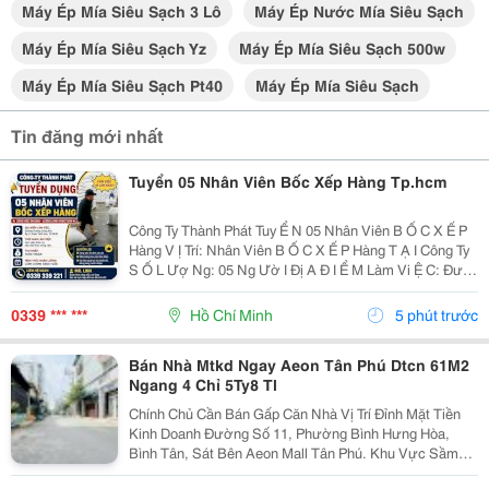
Máy Ép Mía Siêu Sạch 3 Lô
Máy Ép Nước Mía Siêu Sạch
Máy Ép Mía Siêu Sạch Yz
Máy Ép Mía Siêu Sạch 500w
Máy Ép Mía Siêu Sạch Pt40
Máy Ép Mía Siêu Sạch
Tin đăng mới nhất
Tuyển 05 Nhân Viên Bốc Xếp Hàng Tp.hcm
Công Ty Thành Phát Tuy Ể N 05 Nhân Viên B Ố C X Ế P
Hàng V Ị Trí: Nhân Viên B Ố C X Ế P Hàng T Ạ I Công Ty
S Ố L Ượ Ng: 05 Ng Ườ I Đị A Đ I Ể M Làm Vi Ệ C: Đườ
Ng D Ươ Ng Công Khi, Ấ P 4, Xuân Th Ớ I S Ơ N,
Tp.hcm ⏰ Th Ờ I Gian: Làm Vi Ệ C Theo...
0339 *** ***
Hồ Chí Minh
5 phút trước
Bán Nhà Mtkd Ngay Aeon Tân Phú Dtcn 61M2
Ngang 4 Chỉ 5Ty8 Tl
Chính Chủ Cần Bán Gấp Căn Nhà Vị Trí Đỉnh Mặt Tiền
Kinh Doanh Đường Số 11, Phường Bình Hưng Hòa,
Bình Tân, Sát Bên Aeon Mall Tân Phú. Khu Vực Sầm
Uất, Buôn Bán Nhộn Nhịp, Tiện Di Chuyển Ra Lê Trọng