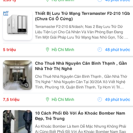
Thiết Bị Lưu Trữ Mạng Terramaster F2-210 1Gb
(Chưa Có Ổ Cứng)
Terramaster F2-210 &Ndash; Nas 2 Bay Lưu Trữ Dữ
Liệu Tiện Lợi Cho Cá Nhân Và Văn Phòng Bạn Đang
Tìm Một Giải Pháp Lưu Trữ Mạng Nas Nhỏ Gọn, Tốc Độ
Ổn Định Và Hỗ Trợ Nhiều Tính Năng Sao Lưu?
Terramaster F2-210 Là Lựa Chọn Phù Hợp Cho Cá
5 triệu
Hồ Chí Minh
48 phút trước
Nhân, Gia...
Cho Thuê Nhà Nguyên Căn Bình Thạnh , Gần
Nhà Thờ Thị Nghè
Cho Thuê Nhà Nguyên Căn Bình Thạnh , Gần Nhà Thờ
Thị Nghè * Nhà Nguyên Căn Tại 30/20A Xô Viết Nghệ
Tĩnh, Phường 19, Quận Bình Thạnh, Tp Hcm Vị Trí
Thuận Tiện, Khu Dân Cư Hiện Hữu, Di Chuyển Nhanh
Sang Trung Tâm. * Diện Tích 57M&Sup2; ( Ngang 4M,...
7,5 triệu
Hồ Chí Minh
49 phút trước
10 Cách Phối Đồ Với Áo Khoác Bomber Nam
Đẹp, Trẻ Trung
Áo Khoác Bomber Là Item Dễ Mặc Nhưng Không Phải
Ai Cũng Biết Phối Đồ Với Áo Khoác Bomber Nam Sao