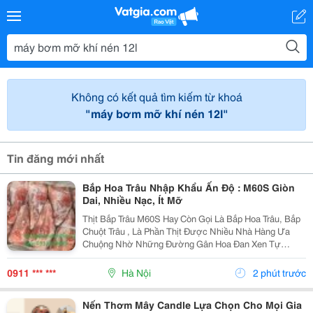
Không có kết quả tìm kiếm từ khoá
"máy bơm mỡ khí nén 12l"
Tin đăng mới nhất
Bắp Hoa Trâu Nhập Khẩu Ấn Độ : M60S Giòn
Dai, Nhiều Nạc, Ít Mỡ
Thịt Bắp Trâu M60S Hay Còn Gọi Là Bắp Hoa Trâu, Bắp
Chuột Trâu , Là Phần Thịt Được Nhiều Nhà Hàng Ưa
Chuộng Nhờ Những Đường Gân Hoa Đan Xen Tự
Nhiên Trong Thớ Thịt . Khi Chế Biến, Phần Thịt Săn
Chắc, Ngọt Đậm, Kết Hợp Cùng Độ Giòn Dai Sần Sật
0911 *** ***
Hà Nội
2 phút trước
Của Gân...
Nến Thơm Mây Candle Lựa Chọn Cho Mọi Gia