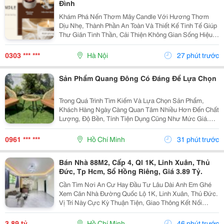
Đình
Khám Phá Nến Thơm Mây Candle Với Hương Thơm
Dịu Nhẹ, Thành Phần An Toàn Và Thiết Kế Tinh Tế Giúp
Thư Giãn Tinh Thần, Cải Thiện Không Gian Sống Hiệu
Quả. Nến Thơm Mây Candle &Ndash; Giải Pháp Thư
Giãn Cho Cuộc Sống Hiện Đại Trong Cuộc Sống Hiện...
0303 *** ***
Hà Nội
27 phút trước
Sản Phẩm Quang Đông Có Đáng Để Lựa Chọn
Trong Quá Trình Tìm Kiếm Và Lựa Chọn Sản Phẩm,
Khách Hàng Ngày Càng Quan Tâm Nhiều Hơn Đến Chất
Lượng, Độ Bền, Tính Tiện Dụng Cũng Như Mức Giá.
Thay Vì Chỉ Dựa Vào Quảng Cáo Hoặc Thông Tin Từ
Người Bán, Nhiều Người Có Xu Hướng Tìm Hiểu Thêm
0961 *** ***
Hồ Chí Minh
31 phút trước
Thông Tin...
Bán Nhà 88M2, Cấp 4, Ql 1K, Linh Xuân, Thủ
Đức, Tp Hcm, Sổ Hồng Riêng, Giá 3.89 Tỷ.
Cần Tìm Nơi An Cư Hay Đầu Tư Lâu Dài Anh Em Ghé
Xem Căn Nhà Đường Quốc Lộ 1K, Linh Xuân, Thủ Đức.
Vị Trí Này Cực Kỳ Thuận Tiện, Giao Thông Kết Nối
Nhanh Chóng, Cực Kỳ Phù Hợp Cho Khách Mua Để Giữ
Tài Sản Hoặc Cho Thuê Đều Rất Ổn Định. Thông Tin...
3,89 tỷ
Hồ Chí Minh
46 phút trước