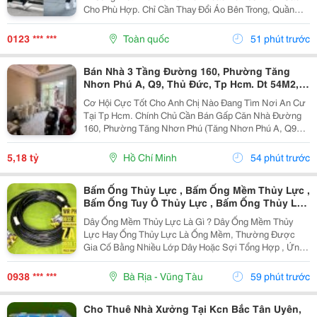
Cho Phù Hợp. Chỉ Cần Thay Đổi Áo Bên Trong, Quần
Hoặc Giày, Bạn Đã Có Thể Tạo Nên Nhiều Outfit Khác
Nhau Để Đi Làm, Dạo Phố Hay Gặp Gỡ Bạn Bè. Trong...
0123 *** ***
Toàn quốc
51 phút trước
Bán Nhà 3 Tầng Đường 160, Phường Tăng
Nhơn Phú A, Q9, Thủ Đức, Tp Hcm. Dt 54M2,
Sổ Hồng Riêng. Giá 5,18 Tỷ
Cơ Hội Cực Tốt Cho Anh Chị Nào Đang Tìm Nơi An Cư
Tại Tp Hcm. Chính Chủ Cần Bán Gấp Căn Nhà Đường
160, Phường Tăng Nhơn Phú (Tăng Nhơn Phú A, Q9
Cũ). Vị Trí Nhà Nằm Trong Khu Dân Cư Ổn Định, Giao
Thông Thuận Tiện Chỉ Vài Bước Là Ra Lã Xuân Oai,
5,18 tỷ
Hồ Chí Minh
54 phút trước
Lê...
Bấm Ống Thủy Lực , Bấm Ống Mềm Thủy Lực ,
Bấm Ống Tuy Ô Thủy Lực , Bấm Ống Thủy Lực
Bọc Lưới , Bấm Ống Thủy Lực Koman , Bấm
Dây Ống Mềm Thủy Lực Là Gì ? Dây Ống Mềm Thủy
Ống Thủy Lực Italy , Bấm Ống Thủy Lực 1Sn ,
Lực Hay Ống Thủy Lực Là Ống Mềm, Thường Được
Bấm Ống Thủy Lực 2Sn , Bấm Ống Thủy Lực
Gia Cố Bằng Nhiều Lớp Dây Hoặc Sợi Tổng Hợp , Ứng
4Sn
Dụng Để Vận Chuyển Chất Lỏng Thủy Lực Trong Hệ
Thống Thủy Lực. Những Ống Này Rất Cần Thiết Để
0938 *** ***
Bà Rịa - Vũng Tàu
59 phút trước
Truyền Lực...
Cho Thuê Nhà Xưởng Tại Kcn Bắc Tân Uyên,