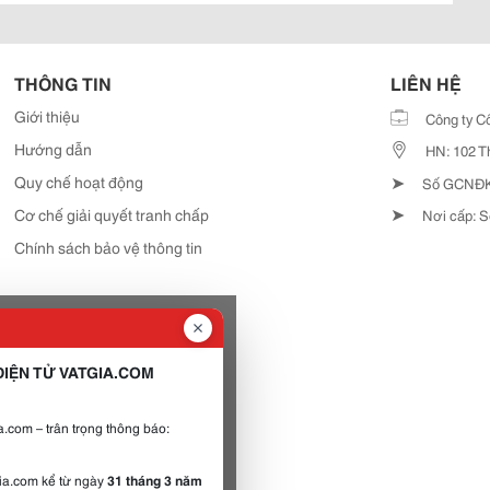
THÔNG TIN
LIÊN HỆ
Giới thiệu
Công ty C
Hướng dẫn
HN: 102 T
➤
Quy chế hoạt động
Số GCNĐKD
➤
Cơ chế giải quyết tranh chấp
Nơi cấp: S
Chính sách bảo vệ thông tin
IỆN TỬ VATGIA.COM
.com – trân trọng thông báo:
gia.com kể từ ngày
31 tháng 3 năm