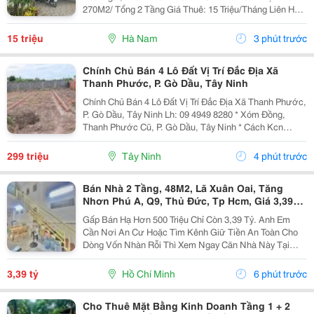
270M2/ Tổng 2 Tầng Giá Thuê: 15 Triệu/Tháng Liên Hệ
Sđt: 0916019713 Chính Chủ - Vị Trí: Ngã Tư Hòa Ngãi,
Cách Kcn Thanh Liêm 1Km, Cách Bệnh Viện...
15 triệu
Hà Nam
3 phút trước
Chính Chủ Bán 4 Lô Đất Vị Trí Đắc Địa Xã
Thanh Phước, P. Gò Dầu, Tây Ninh
Chính Chủ Bán 4 Lô Đất Vị Trí Đắc Địa Xã Thanh Phước,
P. Gò Dầu, Tây Ninh Lh: 09 4949 8280 * Xóm Đồng,
Thanh Phước Cũ, P. Gò Dầu, Tây Ninh * Cách Kcn
Phước Đông: 3 Km, Đường Nhựa. * Giá: 299 Triệu/Lô
(Đồng Giá) * Diện Tích Sử Dụng : 100M2(5...
299 triệu
Tây Ninh
4 phút trước
Bán Nhà 2 Tầng, 48M2, Lã Xuân Oai, Tăng
Nhơn Phú A, Q9, Thủ Đức, Tp Hcm, Giá 3,39
Tỷ.
Gấp Bán Hạ Hơn 500 Triệu Chỉ Còn 3,39 Tỷ. Anh Em
Cần Nơi An Cư Hoặc Tìm Kênh Giữ Tiền An Toàn Cho
Dòng Vốn Nhàn Rỗi Thì Xem Ngay Căn Nhà Này Tại
Đường Lã Xuân Oai, Phường Tăng Nhơn Phú A, Quận
9. Tp Hcm. Diện Tích Đất 48M2, Kích Thước 3.7M X...
3,39 tỷ
Hồ Chí Minh
6 phút trước
Cho Thuê Mặt Bằng Kinh Doanh Tầng 1 + 2