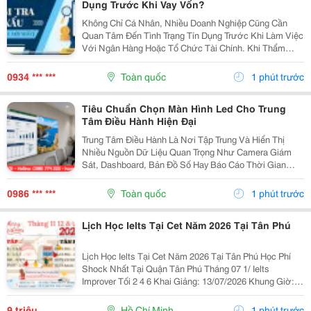
Dụng Trước Khi Vay Vốn?
Không Chỉ Cá Nhân, Nhiều Doanh Nghiệp Cũng Cần
Quan Tâm Đến Tình Trạng Tín Dụng Trước Khi Làm Việc
Với Ngân Hàng Hoặc Tổ Chức Tài Chính. Khi Thẩm
Định Hồ Sơ Vay Vốn, Ngoài Báo Cáo Tài Chính Và Tài
Sản Bảo Đảm, Ngân Hàng Còn Xem Xét Lịch Sử Tín
0934 *** ***
Toàn quốc
1 phút trước
Dụng...
Tiêu Chuẩn Chọn Màn Hình Led Cho Trung
Tâm Điều Hành Hiện Đại
Trung Tâm Điều Hành Là Nơi Tập Trung Và Hiển Thị
Nhiều Nguồn Dữ Liệu Quan Trọng Như Camera Giám
Sát, Dashboard, Bản Đồ Số Hay Báo Cáo Thời Gian
Thực. Vì Vậy, Việc Lựa Chọn Màn Hình Led Phù Hợp Sẽ
Ảnh Hưởng Trực Tiếp Đến Hiệu Quả Giám Sát Và Khả
0986 *** ***
Toàn quốc
1 phút trước
Năng...
Lịch Học Ielts Tại Cet Năm 2026 Tại Tân Phú
Lịch Học Ielts Tại Cet Năm 2026 Tại Tân Phú Học Phí
Shock Nhất Tại Quận Tân Phú Tháng 07 1/ Ielts
Improver Tối 2 4 6 Khai Giảng: 13/07/2026 Khung Giờ:
18:00 Đến 21:00 Học Phí Ưu Đãi 5% Khi Đăng Ký 2/ Ielts
Basic Tối 3 5 7 Khai...
9 triệu
Hồ Chí Minh
1 phút trước