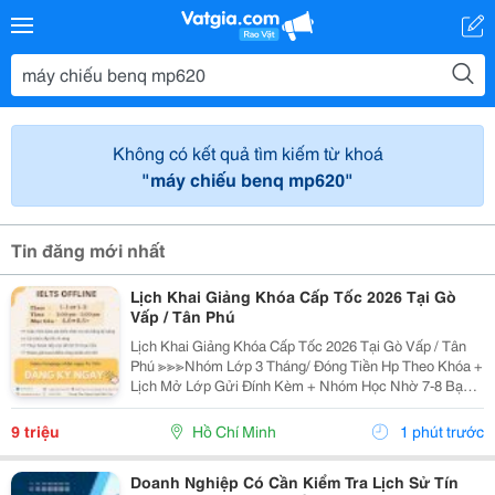
Không có kết quả tìm kiếm từ khoá
"máy chiếu benq mp620"
Tin đăng mới nhất
Lịch Khai Giảng Khóa Cấp Tốc 2026 Tại Gò
Vấp / Tân Phú
Lịch Khai Giảng Khóa Cấp Tốc 2026 Tại Gò Vấp / Tân
Phú ≫≫≫Nhóm Lớp 3 Tháng/ Đóng Tiền Hp Theo Khóa +
Lịch Mở Lớp Gửi Đính Kèm + Nhóm Học Nhờ 7-8 Bạn/
Lớp + Giáo Trình Ielts Có Band Điểm Lộ Trình, Sách
Nước Ngoài Bám Sát + Chia Đều 4 Kỹ...
9 triệu
Hồ Chí Minh
1 phút trước
Doanh Nghiệp Có Cần Kiểm Tra Lịch Sử Tín