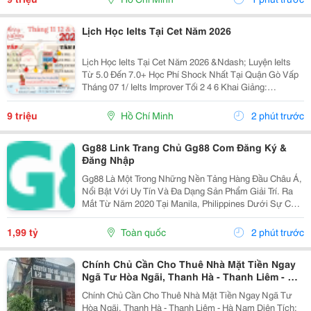
Lịch Học Ielts Tại Cet Năm 2026
Lịch Học Ielts Tại Cet Năm 2026 &Ndash; Luyện Ielts
Từ 5.0 Đến 7.0+ Học Phí Shock Nhất Tại Quận Gò Vấp
Tháng 07 1/ Ielts Improver Tối 2 4 6 Khai Giảng:
13/07/2026 Khung Giờ: 18:00 Đến 21:00 Học Phí Ưu Đãi
5% Khi Đăng Ký 2/ Ielts...
9 triệu
Hồ Chí Minh
2 phút trước
Gg88 Link Trang Chủ Gg88 Com Đăng Ký &
Đăng Nhập
Gg88 Là Một Trong Những Nền Tảng Hàng Đầu Châu Á,
Nổi Bật Với Uy Tín Và Đa Dạng Sản Phẩm Giải Trí. Ra
Mắt Từ Năm 2020 Tại Manila, Philippines Dưới Sự Cấp
Phép Của Pagcor, Gg88 Đã Thu Hút Hơn 5,2 Triệu
Người Dùng Tại Việt Nam Và Mở Rộng Sang Thái
1,99 tỷ
Toàn quốc
2 phút trước
Lan,...
Chính Chủ Cần Cho Thuê Nhà Mặt Tiền Ngay
Ngã Tư Hòa Ngãi, Thanh Hà - Thanh Liêm - Hà
Nam
Chính Chủ Cần Cho Thuê Nhà Mặt Tiền Ngay Ngã Tư
Hòa Ngãi, Thanh Hà - Thanh Liêm - Hà Nam Diện Tích: