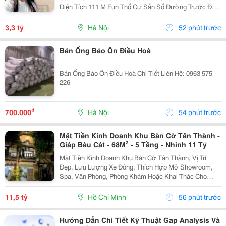
Diện Tích 111 M Fun Thổ Cư Sẫn Sổ Đường Trước Đất
Chuẩn Bị Đang Giải Nhựa Rộng 5,,5 M 2 Ô Tô Tránh
Nhau Vị Trí Đất Sát Trường Học Cấp 1 Thôn Thanh...
3,3 tỷ
Hà Nội
52 phút trước
Bán Ống Bảo Ôn Điều Hoà
Bán Ống Bảo Ôn Điều Hoà Chi Tiết Liên Hệ: 0963 575
226
₫
700.000
Hà Nội
54 phút trước
Mặt Tiền Kinh Doanh Khu Bàn Cờ Tân Thành -
Giáp Bàu Cát - 68M² - 5 Tầng - Nhỉnh 11 Tỷ
Mặt Tiền Kinh Doanh Khu Bàn Cờ Tân Thành, Vị Trí
Đẹp, Lưu Lượng Xe Đông, Thích Hợp Mở Showroom,
Spa, Văn Phòng, Phòng Khám Hoặc Khai Thác Cho
Thuê. Ưu Điểm Nổi Bật: Diện Tích: 68M&Sup2; Kết
Cấu: 4 Tầng + Sân Thượng 6 Phòng Ngủ Khép Kín...
11,5 tỷ
Hồ Chí Minh
56 phút trước
Hướng Dẫn Chi Tiết Kỹ Thuật Gap Analysis Và