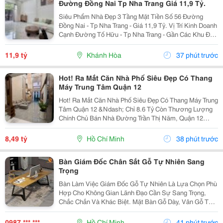
Đường Đồng Nai Tp Nha Trang Giá 11,9 Tỷ.
Siêu Phẩm Nhà Đẹp 3 Tầng Mặt Tiền Số 56 Đường
Đồng Nai - Tp Nha Trang - Giá 11,9 Tỷ. Vị Trí Kinh Doanh
Cạnh Đường Tố Hữu - Tp Nha Trang - Gần Các Khu Đô
Thị. Nhà Mới Đẹp 3 Tầng Mặt Tiền + 1 Mặt Hẻm - Kiến
Trúc Hiện Đại - Đầy Đủ Tiện Nghi. - Nhà Có...
11,9 tỷ
Khánh Hòa
37 phút trước
Hot! Ra Mắt Căn Nhà Phố Siêu Đẹp Có Thang
Máy Trung Tâm Quận 12
Hot! Ra Mắt Căn Nhà Phố Siêu Đẹp Có Thang Máy Trung
Tâm Quận 12 &Ndash; Chỉ 8.6 Tỷ Còn Thương Lượng
Chính Chủ Bán Nhà Đường Trần Thị Năm, Quận 12
&Ndash; Vị Trí Đẹp, Khu Dân Cư Hiện Hữu, Tiện Ích Đầy
Đủ. Diện Tích: 4M &Times; 20M Nhà...
8,49 tỷ
Hồ Chí Minh
38 phút trước
Bàn Giám Đốc Chân Sắt Gỗ Tự Nhiên Sang
Trọng
Bàn Làm Việc Giám Đốc Gỗ Tự Nhiên Là Lựa Chọn Phù
Hợp Cho Không Gian Lãnh Đạo Cần Sự Sang Trọng,
Chắc Chắn Và Khác Biệt. Mặt Bàn Gỗ Dày, Vân Gỗ Tự
Nhiên Đẹp Mắt Kết Hợp Cùng Hệ Chân Sắt Hiện Đại,
Tạo Nên Tổng Thể Vừa Bền Bỉ Vừa Tinh Tế. Mẫu Bàn
0987 *** ***
Hồ Chí Minh
41 phút trước