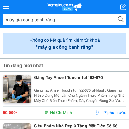
Không có kết quả tìm kiếm từ khoá
"máy gia công bánh răng"
Tin đăng mới nhất
Găng Tay Ansell Touchntuff 92-670
Găng Tay Ansell Touchntuff 92-670 &Ndash; Găng Tay
Nitrile Dùng Một Lần Cho Ngành Thực Phẩm Trong Nhà
Máy Chế Biến Thực Phẩm, Dây Chuyền Đóng Gói Và
Khu Vực Yêu Cầu Vệ Sinh Nghiêm Ngặt, Việc Sử Dụng
Găng Tay Nitrile Dùng Một Lần Giúp Hạn Chế Nguy...
₫
50.000
Hồ Chí Minh
17 phút trước
Siêu Phẩm Nhà Đẹp 3 Tầng Mặt Tiền Số 56