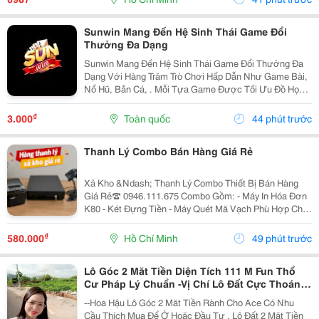
Này...
Sunwin Mang Đến Hệ Sinh Thái Game Đổi
Thưởng Đa Dạng
Sunwin Mang Đến Hệ Sinh Thái Game Đổi Thưởng Đa
Dạng Với Hàng Trăm Trò Chơi Hấp Dẫn Như Game Bài,
Nổ Hũ, Bắn Cá, . Mỗi Tựa Game Được Tối Ưu Đồ Họa
Sắc Nét, Thao Tác Mượt Mà, Tỷ Lệ Trả Thưởng Cạnh
Tranh Cùng Hệ Thống Bảo Mật Hiện Đại.
₫
3.000
Toàn quốc
44 phút trước
Thanh Lý Combo Bán Hàng Giá Rẻ
Xả Kho &Ndash; Thanh Lý Combo Thiết Bị Bán Hàng
Giá Rẻ☎️ 0946.111.675 Combo Gồm: - Máy In Hóa Đơn
K80 - Két Đựng Tiền - Máy Quét Mã Vạch Phù Hợp Cho
Tạp Hóa, Shop, Siêu Thị Mini, Quán Ăn, Cafe... ☎️ Liên
Hệ: 0946.111.675 Kazuko Việt Nam...
₫
580.000
Hồ Chí Minh
49 phút trước
Lô Góc 2 Măt Tiền Diện Tích 111 M Fun Thổ
Cư Pháp Lý Chuẩn -Vị Chí Lô Đất Cực Thoáng
Mát ,Đất Nằm Mặt Đường Chục
--Hoa Hậu Lô Góc 2 Măt Tiền Rành Cho Ace Có Nhu
Cầu Thích Mua Để Ở Hoăc Đầu Tư , Lô Đất 2 Mặt Tiền