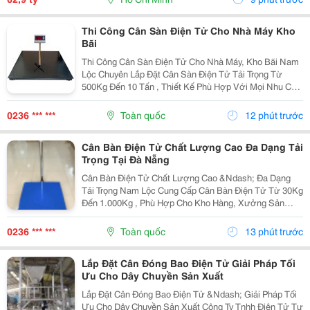
Các...
Thi Công Cân Sàn Điện Tử Cho Nhà Máy Kho
Bãi
Thi Công Cân Sàn Điện Tử Cho Nhà Máy, Kho Bãi Nam
Lộc Chuyên Lắp Đặt Cân Sàn Điện Tử Tải Trọng Từ
500Kg Đến 10 Tấn , Thiết Kế Phù Hợp Với Mọi Nhu Cầu
Sử Dụng Trong Sản Xuất Và Logistics. Cam Kết Khung
Cân Chắc Chắn. Loadcell Chính Hãng. ...
0236 *** ***
Toàn quốc
12 phút trước
Cân Bàn Điện Tử Chất Lượng Cao Đa Dạng Tải
Trọng Tại Đà Nẵng
Cân Bàn Điện Tử Chất Lượng Cao &Ndash; Đa Dạng
Tải Trọng Nam Lộc Cung Cấp Cân Bàn Điện Tử Từ 30Kg
Đến 1.000Kg , Phù Hợp Cho Kho Hàng, Xưởng Sản
Xuất, Siêu Thị, Cửa Hàng Và Doanh Nghiệp. Ưu Điểm
Nổi Bật ✔️ Kết Quả Cân Nhanh Và Chính Xác. ✔️ Mặt...
0236 *** ***
Toàn quốc
13 phút trước
Lắp Đặt Cân Đóng Bao Điện Tử Giải Pháp Tối
Ưu Cho Dây Chuyền Sản Xuất
Lắp Đặt Cân Đóng Bao Điện Tử &Ndash; Giải Pháp Tối
Ưu Cho Dây Chuyền Sản Xuất Công Ty Tnhh Điện Tử Tự