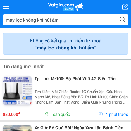
Không có kết quả tìm kiếm từ khoá
"máy lọc không khí hút ẩm"
Tin đăng mới nhất
Tp-Link Mr100: Bộ Phát Wifi 4G Siêu Tốc
Tìm Kiếm Một Chiếc Router 4G Chuẩn Xịn, Cấu Hình
Mạnh Mẽ, Hoạt Động Bền Bỉ? Tp-Link Mr100 Chắc Chắn
Không Làm Bạn Thất Vọng! Điểm Qua Những Thông Số
Đáng Tiền Của Em Nó: Chuẩn Mạng: 4G Lte Tốc Độ Tải
Xuống 150Mbps, Tải Lên 50Mbps. Tốc Độ Wifi:...
₫
880.000
Toàn quốc
1 phút trước
Xe Giờ Rẻ Quá Rồi! Ngày Xưa Lăn Bánh Tiền