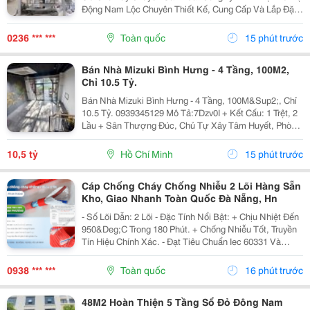
Động Nam Lộc Chuyên Thiết Kế, Cung Cấp Và Lắp Đặt
Hệ Thống Cân Đóng Bao Điện Tử Với Độ Chính Xác
Cao, Đáp Ứng Nhu Cầu Đóng Bao Tự Động Cho Nhiều...
0236 *** ***
Toàn quốc
15 phút trước
Bán Nhà Mizuki Bình Hưng - 4 Tầng, 100M2,
Chỉ 10.5 Tỷ.
Bán Nhà Mizuki Bình Hưng - 4 Tầng, 100M&Sup2;, Chỉ
10.5 Tỷ. 0939345129 Mô Tả:7Dzv0I + Kết Cấu: 1 Trệt, 2
Lầu + Sân Thượng Đúc, Chủ Tự Xây Tâm Huyết, Phòng
Khách, Gian Bếp Siêu Rộng, Giếng Trời Giữa Và Sau
Nhà, Cổng Rào, Lề Đường 4M + Vị Trí:...
10,5 tỷ
Hồ Chí Minh
15 phút trước
Cáp Chống Cháy Chống Nhiễu 2 Lõi Hàng Sẵn
Kho, Giao Nhanh Toàn Quốc Đà Nẵng, Hn
- Số Lõi Dẫn: 2 Lõi - Đặc Tính Nổi Bật: + Chịu Nhiệt Đến
950&Deg;C Trong 180 Phút. + Chống Nhiễu Tốt, Truyền
Tín Hiệu Chính Xác. - Đạt Tiêu Chuẩn Iec 60331 Và
Bs6387 Được Kiểm Định Bởi Quatest 3 - Cách Điện
Bằng Lszh Và Có Một Lớp Lá Nhôm Chống...
0938 *** ***
Toàn quốc
16 phút trước
48M2 Hoàn Thiện 5 Tầng Sổ Đỏ Đông Nam