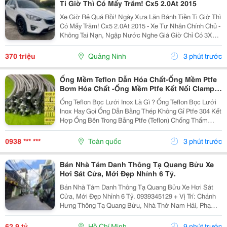
Ti Giờ Thì Có Mấy Trăm! Cx5 2.0At 2015
Xe Giờ Rẻ Quá Rồi! Ngày Xưa Lăn Bánh Tiền Ti Giờ Thì
Có Mấy Trăm! Cx5 2.0At 2015 - Xe Tư Nhân Chính Chủ -
Không Tai Nạn, Ngập Nước Nghe Giá Giờ Chỉ Có 3Xx
Cụ Nào Ưng Alo Em! Liên Hệ: 0974078288 Xem Xe Tại:
Phú Diễn - Hà Nội
370 triệu
Quảng Ninh
3 phút trước
Ống Mềm Teflon Dẫn Hóa Chất-Ống Mềm Ptfe
Bơm Hóa Chất -Ống Mềm Ptfe Kết Nối Clamp-
Ống Mềm Ptfe Kết Nối Mặt Bích-Ống Mềm Ptfe
Ống Teflon Bọc Lưới Inox Là Gì ? Ống Teflon Bọc Lưới
Kết Nối Ren Côn Lõm-Ống Mềm Ptfe Kết Nối
Inox Hay Gọi Ống Dẫn Bằng Thép Không Gỉ Ptfe 304 Kết
Rắc Co Vi Sinh-Ống Mềm Ptfe Kết Nối Ren
Hợp Ống Bên Trong Bằng Ptfe (Teflon) Chống Thấm
Ngoài
Chất Lỏng Với Lớp Vỏ Ngoài Bện Bằng Thép Không Gỉ
304 Để Tăng Cường Khả Năng Chịu Áp Lực Và...
0938 *** ***
Toàn quốc
3 phút trước
Bán Nhà Tám Danh Thông Tạ Quang Bửu Xe
Hơi Sát Cửa, Mới Đẹp Nhỉnh 6 Tỷ.
Bán Nhà Tám Danh Thông Tạ Quang Bửu Xe Hơi Sát
Cửa, Mới Đẹp Nhỉnh 6 Tỷ. 0939345129 + Vị Trí: Chánh
Hưng Thông Tạ Quang Bửu, Nhà Thờ Nam Hải, Phạm
Hùng, Cao Lổ, Thanh Loan... Sát Cầu Nguyễn Tri
Phương Qua Q.5, Q.1 + Tiện Ích: Chợ, Trường Học
62,9 tỷ
Hồ Chí Minh
9 phút trước