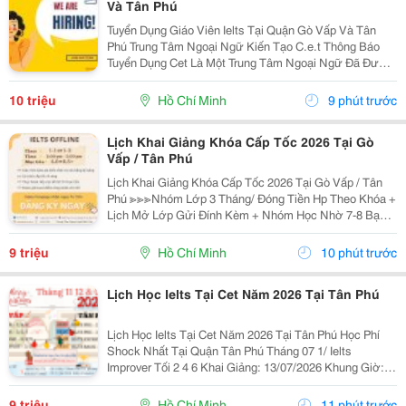
Và Tân Phú
Tuyển Dụng Giáo Viên Ielts Tại Quận Gò Vấp Và Tân
Phú Trung Tâm Ngoại Ngữ Kiến Tạo C.e.t Thông Báo
Tuyển Dụng Cet Là Một Trung Tâm Ngoại Ngữ Đã Được
Thành Lập 16 Năm Chuyên Về Chương Trình Anh Văn
Học Thuật Ielts &Ndash; Toefl Ibt. Trung Tâm...
10 triệu
Hồ Chí Minh
9 phút trước
Lịch Khai Giảng Khóa Cấp Tốc 2026 Tại Gò
Vấp / Tân Phú
Lịch Khai Giảng Khóa Cấp Tốc 2026 Tại Gò Vấp / Tân
Phú ≫≫≫Nhóm Lớp 3 Tháng/ Đóng Tiền Hp Theo Khóa +
Lịch Mở Lớp Gửi Đính Kèm + Nhóm Học Nhờ 7-8 Bạn/
Lớp + Giáo Trình Ielts Có Band Điểm Lộ Trình, Sách
Nước Ngoài Bám Sát + Chia Đều 4 Kỹ...
9 triệu
Hồ Chí Minh
10 phút trước
Lịch Học Ielts Tại Cet Năm 2026 Tại Tân Phú
Lịch Học Ielts Tại Cet Năm 2026 Tại Tân Phú Học Phí
Shock Nhất Tại Quận Tân Phú Tháng 07 1/ Ielts
Improver Tối 2 4 6 Khai Giảng: 13/07/2026 Khung Giờ:
18:00 Đến 21:00 Học Phí Ưu Đãi 5% Khi Đăng Ký 2/ Ielts
Basic Tối 3 5 7 Khai...
9 triệu
Hồ Chí Minh
11 phút trước