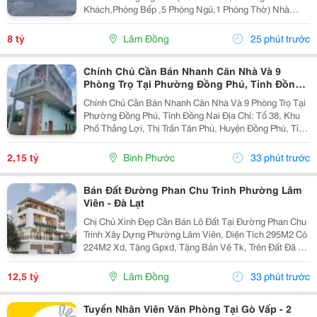
Khách,Phòng Bếp ,5 Phòng Ngủ,1 Phòng Thờ) Nhà
Trống ,Sổ Sẳn Công Chứng Ngay Trong Ngày 1 Trệt ,1
Lầu ,1 Áp Mái ( Có Sân Đậu Xe Ôtô Trong Nhà ) -
8 tỷ
Lâm Đồng
25 phút trước
Hướng...
Chính Chủ Cần Bán Nhanh Căn Nhà Và 9
Phòng Trọ Tại Phường Đồng Phú, Tỉnh Đồng
Nai
Chính Chủ Cần Bán Nhanh Căn Nhà Và 9 Phòng Trọ Tại
Phường Đồng Phú, Tỉnh Đồng Nai Địa Chỉ: Tổ 38, Khu
Phố Thắng Lợi, Thị Trấn Tân Phú, Huyện Đồng Phú, Tỉnh
Bình Phước Diện Tích: 250M2 (5X50M; Thổ Cư 50M2)
Giá Bán: 2 Tỷ 150 Triệu - Kết Cấu: 1 Căn...
2,15 tỷ
Bình Phước
33 phút trước
Bán Đất Đường Phan Chu Trinh Phường Lâm
Viên - Đà Lạt
Chị Chủ Xinh Đẹp Cần Bán Lô Đất Tại Đường Phan Chu
Trinh Xây Dựng Phường Lâm Viên, Diện Tích 295M2 Có
224M2 Xd, Tặng Gpxd, Tặng Bản Vẽ Tk, Trên Đất Đã Ép
Cọc Giá 12.5Ty Liên Hệ 0917786186
12,5 tỷ
Lâm Đồng
33 phút trước
Tuyển Nhân Viên Văn Phòng Tại Gò Vấp - 2