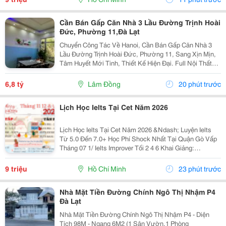
Cần Bán Gấp Căn Nhà 3 Lầu Đường Trịnh Hoài
Đức, Phường 11,Đà Lạt
Chuyển Công Tác Về Hanoi, Cần Bán Gấp Căn Nhà 3
Lầu Đường Trịnh Hoài Đức, Phường 11, Sang Xịn Mịn,
Tâm Huyết Mới Tinh, Thiết Kế Hiện Đại. Full Nội Thất
Giá Siêu Rẻ: - Diện Tích 150 M2 - Hẻm Ô Tô 4 M, Cách
Trung Tâm 5 Km, Đường Trịnh Hoài Đức, Gần...
6,8 tỷ
Lâm Đồng
20 phút trước
Lịch Học Ielts Tại Cet Năm 2026
Lịch Học Ielts Tại Cet Năm 2026 &Ndash; Luyện Ielts
Từ 5.0 Đến 7.0+ Học Phí Shock Nhất Tại Quận Gò Vấp
Tháng 07 1/ Ielts Improver Tối 2 4 6 Khai Giảng:
13/07/2026 Khung Giờ: 18:00 Đến 21:00 Học Phí Ưu Đãi
5% Khi Đăng Ký 2/ Ielts...
9 triệu
Hồ Chí Minh
23 phút trước
Nhà Mặt Tiền Đường Chính Ngô Thị Nhậm P4
Đà Lạt
Nhà Mặt Tiền Đường Chính Ngô Thị Nhậm P4 - Diện
Tích 98M - Ngang 6M2 (1 Sân Vườn,1 Phòng