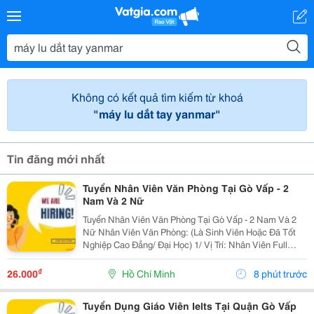
Không có kết quả tìm kiếm từ khoá
"máy lu dắt tay yanmar"
Tin đăng mới nhất
Tuyển Nhân Viên Văn Phòng Tại Gò Vấp - 2
Nam Và 2 Nữ
Tuyển Nhân Viên Văn Phòng Tại Gò Vấp - 2 Nam Và 2
Nữ Nhân Viên Văn Phòng: (Là Sinh Viên Hoặc Đã Tốt
Nghiệp Cao Đẳng/ Đại Học) 1/ Vị Trí: Nhân Viên Full
Time (2 Nam 2 Nữ) Ca Làm: 13:00 Đến 21:00 (1 Tháng
Được Nghỉ Phép 1 Ngày, Và Hưởng Các Ngày...
₫
26.000
Hồ Chí Minh
8 phút trước
Tuyển Dụng Giáo Viên Ielts Tại Quận Gò Vấp