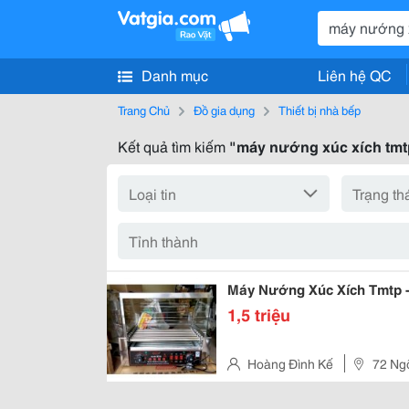
Danh mục
Liên hệ QC
Trang Chủ
Đồ gia dụng
Thiết bị nhà bếp
Kết quả tìm kiếm
"máy nướng xúc xích tmt
Máy Nướng Xúc Xích Tmtp 
1,5 triệu
Hoàng Đình Kế
72 Ng
Mai, Hà Nội, Việt Nam