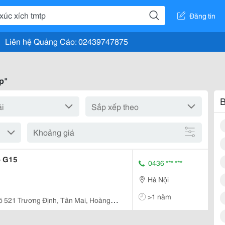
Đăng tin
Liên hệ Quảng Cáo: 02439747875
p"
B
Khoảng giá
- G15
0436 *** ***
Hà Nội
>1 năm
õ 521 Trương Định, Tân Mai, Hoàng