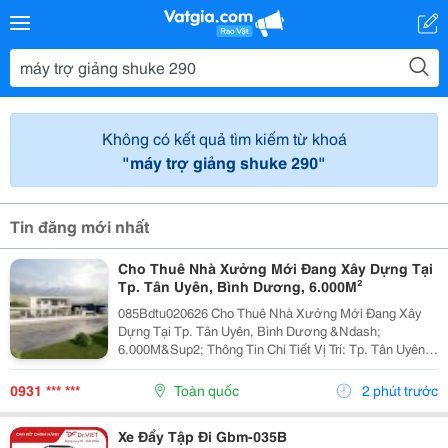
Không có kết quả tìm kiếm từ khoá
"máy trợ giảng shuke 290"
Tin đăng mới nhất
Cho Thuê Nhà Xưởng Mới Đang Xây Dựng Tại
Tp. Tân Uyên, Bình Dương, 6.000M²
085Bdtu020626 Cho Thuê Nhà Xưởng Mới Đang Xây
Dựng Tại Tp. Tân Uyên, Bình Dương &Ndash;
6.000M&Sup2; Thông Tin Chi Tiết Vị Trí: Tp. Tân Uyên,
Bình Dương. Tổng Diện Tích Khuôn Viên Đất:
9.800M&Sup2; Diện Tích Sử Dụng Tổng Diện Tích Nhà
0931 *** ***
Toàn quốc
2 phút trước
Xưởng:...
Xe Đẩy Tập Đi Gbm-035B