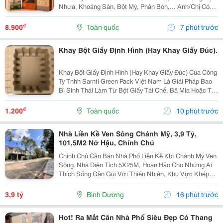
Nhựa, Khoáng Sản, Bột Mỳ, Phân Bón,... Anh/Chị Có
Nhu Cầu Sử Dụng Bao Bì, Liên Hệ Em Nhé. Em Báo Giá
Tại Xưởng Ạ. Sđt/Zalo: 0354 000 197 Hoặc Email:...
₫
8.900
Toàn quốc
7 phút trước
Khay Bột Giấy Định Hình (Hay Khay Giấy Đúc).
Khay Bột Giấy Định Hình (Hay Khay Giấy Đúc) Của Công
Ty Tnhh Sarnti Green Pack Việt Nam Là Giải Pháp Bao
Bì Sinh Thái Làm Từ Bột Giấy Tái Chế, Bã Mía Hoặc Tre,
Được Ép Khuôn 3D Theo Hình Dạng Sản Phẩm.
&Middot; Thân Thiện Môi Trường: Khả Năng Phân...
₫
1.200
Toàn quốc
10 phút trước
Nhà Liền Kề Ven Sông Chánh Mỹ, 3,9 Tỷ,
101,5M2 Nở Hậu, Chính Chủ
Chính Chủ Cần Bán Nhà Phố Liền Kề Kbt Chánh Mỹ Ven
Sông. Nhà Diện Tích 5X25M, Hoàn Hảo Cho Những Ai
Thích Sống Gần Gũi Với Thiên Nhiên, Khu Vực Khép
Kín Có Bảo Vệ 24/24 - Phù Hợp Cho Thư Giãn Nghỉ
Ngơi Yên Tĩnh. Khu Dân Trí Cao Không Có Vấn Đề...
3,9 tỷ
Bình Dương
16 phút trước
Hot! Ra Mắt Căn Nhà Phố Siêu Đẹp Có Thang