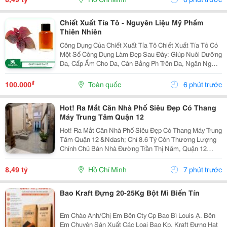
Chiết Xuất Tía Tô - Nguyên Liệu Mỹ Phẩm
Thiên Nhiên
Công Dụng Của Chiết Xuất Tía Tô Chiết Xuất Tía Tô Có
Một Số Công Dụng Làm Đẹp Sau Đây: Giúp Nuôi Dưỡng
Da, Cấp Ẩm Cho Da, Cân Bằng Ph Trên Da, Ngăn Ngừa
Tình Trạng Da Khô, Thô Ráp, Sần Sùi, Bong Tróc&Hellip;
Giúp Kháng Khuẩn, Làm Sạch Da, Tẩy...
₫
100.000
Toàn quốc
6 phút trước
Hot! Ra Mắt Căn Nhà Phố Siêu Đẹp Có Thang
Máy Trung Tâm Quận 12
Hot! Ra Mắt Căn Nhà Phố Siêu Đẹp Có Thang Máy Trung
Tâm Quận 12 &Ndash; Chỉ 8.6 Tỷ Còn Thương Lượng
Chính Chủ Bán Nhà Đường Trần Thị Năm, Quận 12
&Ndash; Vị Trí Đẹp, Khu Dân Cư Hiện Hữu, Tiện Ích Đầy
Đủ. Diện Tích: 4M &Times; 20M Nhà...
8,49 tỷ
Hồ Chí Minh
7 phút trước
Bao Kraft Đựng 20-25Kg Bột Mì Biến Tín
Em Chào Anh/Chị Em Bên Cty Cp Bao Bì Louis Ạ. Bên
Em Chuyên Sản Xuất Các Loại Bao Kp, Kraft Đựng Hạt