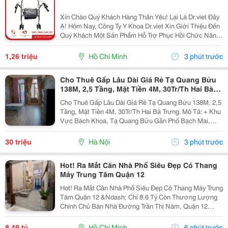
Xin Chào Quý Khách Hàng Thân Yêu! Lại Là Dr.viet Đây
Ạ! Hôm Nay, Công Ty Y Khoa Dr.viet Xin Giới Thiệu Đến
Quý Khách Một Sản Phẩm Hỗ Trợ Phục Hồi Chức Năng
Vô Cùng Tiện Lợi, Giúp Người Cao Tuổi, Người Bệnh
Và Người Gặp Khó Khăn Trong Vận Động Có...
1,26 triệu
Hồ Chí Minh
3 phút trước
Cho Thuê Gấp Lâu Dài Giá Rẻ Tạ Quang Bửu
138M, 2,5 Tầng, Mặt Tiền 4M, 30Tr/Th Hai Bà
Trưng.
Cho Thuê Gấp Lâu Dài Giá Rẻ Tạ Quang Bửu 138M, 2,5
Tầng, Mặt Tiền 4M, 30Tr/Th Hai Bà Trưng. Mô Tả: + Khu
Vực Bách Khoa, Tạ Quang Bửu Gần Phố Bạch Mai,
Hơn 30 Nghìn Sinh Viên Các Trường Đại Học Tốp Đầu
Cả Nước Bách &Ndash; Kinh - Xây-Mở Kinh Doanh...
30 triệu
Hà Nội
3 phút trước
Hot! Ra Mắt Căn Nhà Phố Siêu Đẹp Có Thang
Máy Trung Tâm Quận 12
Hot! Ra Mắt Căn Nhà Phố Siêu Đẹp Có Thang Máy Trung
Tâm Quận 12 &Ndash; Chỉ 8.6 Tỷ Còn Thương Lượng
Chính Chủ Bán Nhà Đường Trần Thị Năm, Quận 12
&Ndash; Vị Trí Đẹp, Khu Dân Cư Hiện Hữu, Tiện Ích Đầy
Đủ. Diện Tích: 4M &Times; 20M Nhà...
8,49 tỷ
Hồ Chí Minh
6 phút trước