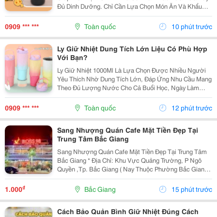
Đủ Dinh Dưỡng. Chỉ Cần Lựa Chọn Món Ăn Và Khẩu
Phần Phù Hợp, Bạn Có Thể Giúp Bữa Ăn Mỗi Ngày Trở
Nên Ngon Miệng Và Đa Dạng Hơn. 1. Cách Xây Dựng
0909 *** ***
Toàn quốc
10 phút trước
Cơm...
Ly Giữ Nhiệt Dung Tích Lớn Liệu Có Phù Hợp
Với Bạn?
Ly Giữ Nhiệt 1000Ml Là Lựa Chọn Được Nhiều Người
Yêu Thích Nhờ Dung Tích Lớn, Đáp Ứng Nhu Cầu Mang
Theo Đủ Lượng Nước Cho Cả Buổi Học, Ngày Làm
Việc Hoặc Những Chuyến Đi Dài. Hãy Cùng Cozycup
Tìm Hiểu Ngay Trong Bài Viết Dưới Đây. 1. Vì Sao Ly
0909 *** ***
Toàn quốc
12 phút trước
Giữ...
Sang Nhượng Quán Cafe Mặt Tiền Đẹp Tại
Trung Tâm Bắc Giang
Sang Nhượng Quán Cafe Mặt Tiền Đẹp Tại Trung Tâm
Bắc Giang * Địa Chỉ: Khu Vực Quảng Trường, P Ngô
Quyền ,Tp. Bắc Giang ( Nay Thuộc Phường Bắc Giang *
Diện Tích: 115M&Sup2; - Thiết Kế: Quán 2 Tầng, Mặt
Bằng Rộng Rãi, Thoáng Đẹp - Vị Trí: Mặt Tiền...
₫
1.000
Bắc Giang
15 phút trước
Cách Bảo Quản Bình Giữ Nhiệt Đúng Cách