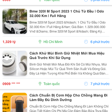
Nước Trong Cả...
Bmw 320I M Sport 2023 1 Chủ Từ Đầu | Odo
32.000 Km | Full Hãng
Bmw 320I M Sport 2023 &Ndash; 1 Chủ Từ Đầu | Odo
32.000 Km | Full Hãng &Harr; Giá Bán: 1.329.000.000
Vnđ &Diams; Bmw 320I M Sport &Ndash; Đăng Ký
11/2023 &Diams; Xe 1 Chủ Từ Đầu, Sử Dụng Kỹ, Giữ
Gìn Cẩn Thận &Diams; Odo: 32.000 Km &Diams; Bảo
1,329 tỷ
Hồ Chí Minh
6 phút trước
Dưỡng...
Cách Khử Mùi Bình Giữ Nhiệt Mới Mua Hiệu
Quả Trước Khi Sử Dụng
Bình Giữ Nhiệt Mới Mua Đôi Khi Sẽ Có Mùi Nhựa, Mùi
Silicon Hoặc Mùi Từ Quá Trình Sản Xuất Và Đóng Gói.
Đây Là Hiện Tượng Khá Phổ Biến Và Không Quá Đáng
Lo Ngại Nếu Được Vệ Sinh Đúng Cách. Hãy Cùng Tìm
Hiểu Cách Khử Mùi Bình Giữ Nhiệt Mới Mua Đơn...
0909 *** ***
Toàn quốc
7 phút trước
Cách Chuẩn Bị Cơm Hộp Cho Chồng Mang Đi
Làm Đầy Đủ Dinh Dưỡng
Chuẩn Bị Cơm Hộp Cho Chồng Mang Đi Làm Không Chỉ
Giúp Tiết Kiệm Chi Phí Mà Còn Đảm Bảo Bữa Trưa Đầy