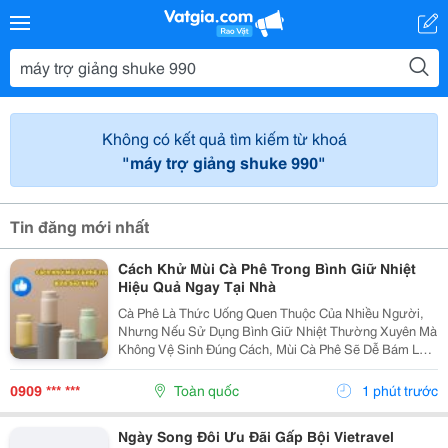
Không có kết quả tìm kiếm từ khoá
"máy trợ giảng shuke 990"
Tin đăng mới nhất
Cách Khử Mùi Cà Phê Trong Bình Giữ Nhiệt
Hiệu Quả Ngay Tại Nhà
Cà Phê Là Thức Uống Quen Thuộc Của Nhiều Người,
Nhưng Nếu Sử Dụng Bình Giữ Nhiệt Thường Xuyên Mà
Không Vệ Sinh Đúng Cách, Mùi Cà Phê Sẽ Dễ Bám Lại
Bên Trong Bình. Điều Này Không Chỉ Ảnh Hưởng Đến
Hương Vị Của Những Loại Đồ Uống Khác Mà Còn Tạo
0909 *** ***
Toàn quốc
1 phút trước
Điều...
Ngày Song Đôi Ưu Đãi Gấp Bội Vietravel