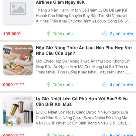
Airlines Giảm Ngay 88K
Tháng 8 Này, Hành Khách Có Thêm Lý Do Để Lên Kế
Hoạch Cho Những Chuyến Bay Sắp Tới Khi Vietravel
Airlines Triển Khai Chương Trình &Ldquo; Song Đôi 8/8
&Ndash; Bay Vui, Ưu Đãi Gấp Bội &Rdquo;. Với Mã Ưu
Đãi Vusongdoi08, Hành Khách Được Giảm Ngay...
₫
199.000
Toàn quốc
2 phút trước
Hộp Giữ Nóng Thức Ăn Loại Nào Phù Hợp Với
Nhu Cầu Của Bạn?
Một Chiếc Hộp Giữ Nóng Thức Ăn Phù Hợp Không Chỉ
Giúp Bữa Ăn Ngon Hơn Mà Còn Mang Lại Sự Tiện Lợi
Trong Nhiều Tình Huống Khác Nhau. Vậy Nên Chọn Loại
Nào Để Đáp Ứng Đúng Nhu Cầu Sử Dụng Hằng Ngày?
1. Những Trường Hợp Nên Sử Dụng Hộp Giữ Nóng
0909 *** ***
Toàn quốc
4 phút trước
Thức...
Ly Giữ Nhiệt Lớn Có Phù Hợp Với Bạn? Điều
Cần Biết Khi Mua
Ly Giữ Nhiệt Lớn Ngày Càng Được Nhiều Người Lựa
Chọn Nhờ Khả Năng Chứa Được Nhiều Đồ Uống Mà
Vẫn Duy Trì Nhiệt Độ Ổn Định Trong Nhiều Giờ. Đây Là
Sản Phẩm Phù Hợp Với Người Thường Xuyên Di
Chuyển, Làm Việc Ngoài Trời Hoặc Cần Bổ Sung Đủ
0909 *** ***
Toàn quốc
5 phút trước