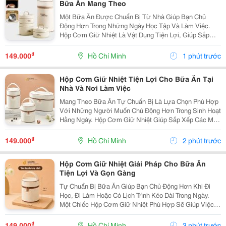
Bữa Ăn Mang Theo
Một Bữa Ăn Được Chuẩn Bị Từ Nhà Giúp Bạn Chủ
Động Hơn Trong Những Ngày Học Tập Và Làm Việc.
Hộp Cơm Giữ Nhiệt Là Vật Dụng Tiện Lợi, Giúp Sắp
Xếp Các Món Ăn Ngăn Nắp Và Dễ Dàng Mang Theo
Trong Nhiều Hoàn Cảnh Khác Nhau. Chọn Hộp Phù Hợp
₫
149.000
Hồ Chí Minh
1 phút trước
Với Khẩu...
Hộp Cơm Giữ Nhiệt Tiện Lợi Cho Bữa Ăn Tại
Nhà Và Nơi Làm Việc
Mang Theo Bữa Ăn Tự Chuẩn Bị Là Lựa Chọn Phù Hợp
Với Những Người Muốn Chủ Động Hơn Trong Sinh Hoạt
Hằng Ngày. Hộp Cơm Giữ Nhiệt Giúp Sắp Xếp Các Món
Ăn Gọn Gàng, Thuận Tiện Mang Đến Trường, Văn
Phòng Hoặc Sử Dụng Khi Đi Xa. Lựa Chọn Hộp Theo
₫
149.000
Hồ Chí Minh
2 phút trước
Số...
Hộp Cơm Giữ Nhiệt Giải Pháp Cho Bữa Ăn
Tiện Lợi Và Gọn Gàng
Tự Chuẩn Bị Bữa Ăn Giúp Bạn Chủ Động Hơn Khi Đi
Học, Đi Làm Hoặc Có Lịch Trình Kéo Dài Trong Ngày.
Một Chiếc Hộp Cơm Giữ Nhiệt Phù Hợp Sẽ Giúp Việc
Sắp Xếp Và Mang Theo Các Món Ăn Trở Nên Thuận
Tiện, Đồng Thời Phù Hợp Với Nhiều Thói Quen Sinh
₫
149.000
Hồ Chí Minh
3 phút trước