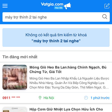
Không có kết quả tìm kiếm từ khoá
"máy trợ thính 2 tai nghe"
Tin đăng mới nhất
Móng Giò Heo Ba Lan:hàng Chính Ngạch, Đủ
Chứng Từ, Giá Tốt
Móng Giò Heo Ba Lan Nhập Khẩu Là Nguyên Liệu Được
Nhiều Nhà Hàng, Quán Ăn Và Bếp Công Nghiệp Lựa
Chọn Nhờ Đặc Trưng Da Dày Giòn, Thịt Mềm Ngọt, Gân
Dai Sần Sật Và Phần Nước Dùng Có Vị Ngọt Tự Nhiên
Khi Hầm. Sản Phẩm Được Thực Phẩm Sạch Việt
0911 *** ***
Hà Nội
1 phút trước
Nam...
Hộp Cơm Giữ Nhiệt Lựa Chọn Hữu Ích Cho