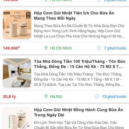
Hoạt...
Hộp Cơm Giữ Nhiệt Tiện Ích Cho Bữa Ăn
Mang Theo Mỗi Ngày
Mang Theo Bữa Ăn Đã Chuẩn Bị Từ Nhà Giúp Bạn Chủ
Động Hơn Trong Lịch Trình Hằng Ngày. Hộp Cơm Giữ
Nhiệt Là Lựa Chọn Phù Hợp Cho Những Người Đi Học,
Đi Làm Hoặc Thường Xuyên Di Chuyển, Giúp Việc Sắp
Xếp Và Mang Theo Thức Ăn Trở Nên Gọn Gàng Hơn.
₫
149.000
Hồ Chí Minh
7 phút trước
Lựa...
Tòa Nhà Dòng Tiền 100 Triệu/Tháng - Tôn Đức
Thắng, Đống Đa - 15 Căn Hộ Kk - 75 M2 X 7
Tầng - Mt 6,1 M - 20,8 Tỷ
Tòa Nhà Dòng Tiền 100 Triệu/Tháng - Tôn Đức Thắng,
Đống Đa - 15 Căn Hộ Kk - 75 M2 X 7 Tầng - Mt 6,1 M -
20,8 Tỷ &Bull; Tọa Lạc Tại Tôn Đức Thắng, Đống Đa.
Cách Mặt Phố Khoảng 50 Mét, Cách Ô Tô Tránh Khoảng
10 Mét, Vị Trí Thuận Tiện Khai Thác...
20,8 tỷ
Hà Nội
13 phút trước
Hộp Cơm Giữ Nhiệt Đồng Hành Cùng Bữa Ăn
Trong Ngày Dài
Khi Lịch Trình Học Tập Và Công Việc Kéo Dài, Việc
Chuẩn Bị Sẵn Một Bữa Ăn Từ Nhà Giúp Bạn Chủ Động