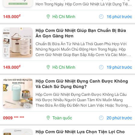
Hơn Trong Ngày. Hộp Cơm Giữ Nhiệt Là Vật Dụng Tiện
Lợi, Hỗ Trợ Mang Theo Nhiều Món Ăn Và Phù Hợp Với
Những Người Thường Xuyên Ăn Trưa Tại Trường,
₫
149.000
Hồ Chí Minh
16 phút trước
Văn...
Hộp Cơm Giữ Nhiệt Giúp Bạn Chuẩn Bị Bữa
Ăn Gọn Gàng Hơn
Chuẩn Bị Bữa Ăn Từ Nhà Là Thói Quen Phù Hợp Với
Những Người Muốn Chủ Động Hơn Trong Ngày. Hộp
Cơm Giữ Nhiệt Giúp Bạn Sắp Xếp Cơm Và Các Món Ăn
Kèm Gọn Gàng, Thuận Tiện Mang Theo Đến Trường,
Văn Phòng Hoặc Trong Những Chuyến Đi. Chọn Hộp Có
₫
149.000
Hồ Chí Minh
19 phút trước
Số Ngăn...
Hộp Cơm Giữ Nhiệt Đựng Canh Được Không
Và Cách Sử Dụng Đúng?
Hộp Cơm Giữ Nhiệt Đựng Canh Được Không Là Câu
Hỏi Được Nhiều Người Quan Tâm Khi Muốn Mang
Theo Bữa Ăn Đầy Đủ Đến Nơi Làm Việc Hoặc Trường
Học. So Với Cơm Hay Thức Ăn Khô, Canh Là Món Ăn
Có Nhiều Nước Nên Người Dùng Thường Lo Ngại Về
0909 *** ***
Toàn quốc
20 phút trước
Khả Năng Giữ...
Hộp Cơm Giữ Nhiệt Lựa Chọn Tiện Lợi Cho