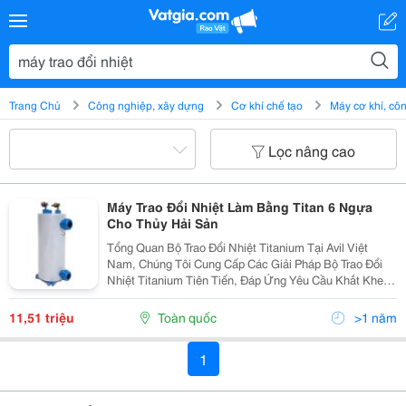
Trang Chủ
Công nghiệp, xây dựng
Cơ khí chế tạo
Máy cơ khí, c
Lọc nâng cao
Máy Trao Đổi Nhiệt Làm Bằng Titan 6 Ngựa
Cho Thủy Hải Sản
Tổng Quan Bộ Trao Đổi Nhiệt Titanium Tại Avil Việt
Nam, Chúng Tôi Cung Cấp Các Giải Pháp Bộ Trao Đổi
Nhiệt Titanium Tiên Tiến, Đáp Ứng Yêu Cầu Khắt Khe
Của Nhiều Lĩnh Vực, Từ Hồ Bơi, Nuôi Trồng Thủy Hải
Sản Đến Hàng Hải Và Công Nghiệp. Với Khả Năng...
11,51 triệu
Toàn quốc
>1 năm
1