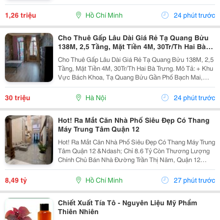
Vô Cùng Tiện Lợi, Giúp Người Cao Tuổi, Người Bệnh
Và Người Gặp Khó Khăn Trong Vận Động Có...
1,26 triệu
Hồ Chí Minh
24 phút trước
Cho Thuê Gấp Lâu Dài Giá Rẻ Tạ Quang Bửu
138M, 2,5 Tầng, Mặt Tiền 4M, 30Tr/Th Hai Bà
Trưng.
Cho Thuê Gấp Lâu Dài Giá Rẻ Tạ Quang Bửu 138M, 2,5
Tầng, Mặt Tiền 4M, 30Tr/Th Hai Bà Trưng. Mô Tả: + Khu
Vực Bách Khoa, Tạ Quang Bửu Gần Phố Bạch Mai,
Hơn 30 Nghìn Sinh Viên Các Trường Đại Học Tốp Đầu
Cả Nước Bách &Ndash; Kinh - Xây-Mở Kinh Doanh...
30 triệu
Hà Nội
24 phút trước
Hot! Ra Mắt Căn Nhà Phố Siêu Đẹp Có Thang
Máy Trung Tâm Quận 12
Hot! Ra Mắt Căn Nhà Phố Siêu Đẹp Có Thang Máy Trung
Tâm Quận 12 &Ndash; Chỉ 8.6 Tỷ Còn Thương Lượng
Chính Chủ Bán Nhà Đường Trần Thị Năm, Quận 12
&Ndash; Vị Trí Đẹp, Khu Dân Cư Hiện Hữu, Tiện Ích Đầy
Đủ. Diện Tích: 4M &Times; 20M Nhà...
8,49 tỷ
Hồ Chí Minh
27 phút trước
Chiết Xuất Tía Tô - Nguyên Liệu Mỹ Phẩm
Thiên Nhiên