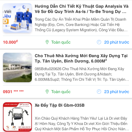
Hướng Dẫn Chi Tiết Kỹ Thuật Gap Analysis Và
Vẽ Sơ Đồ Quy Trình As-Is / To-Be Trong Dự Án
Chuyển Đổi Số
Trong Các Dự Án Triển Khai Phần Mềm Quản Trị Doanh
Nghiệp (Erp, Crm, Core Banking) Hoặc Cải Tiến Hệ
Thống Cũ (Legacy System Migration), Công Việc Đầu
Tiên Và Quan Trọng Nhất Của It Ba Không Phải Là Nhảy
Vào Thiết Kế Ngay Tính Năng Mới. Thay Vào Đó,...
₫
10.000
Toàn quốc
20 phút trước
Cho Thuê Nhà Xưởng Mới Đang Xây Dựng Tại
Tp. Tân Uyên, Bình Dương, 6.000M²
085Bdtu020626 Cho Thuê Nhà Xưởng Mới Đang Xây
Dựng Tại Tp. Tân Uyên, Bình Dương &Ndash;
6.000M&Sup2; Thông Tin Chi Tiết Vị Trí: Tp. Tân Uyên,
Bình Dương. Tổng Diện Tích Khuôn Viên Đất:
9.800M&Sup2; Diện Tích Sử Dụng Tổng Diện Tích Nhà
0931 *** ***
Toàn quốc
23 phút trước
Xưởng:...
Xe Đẩy Tập Đi Gbm-035B
Xin Chào Quý Khách Hàng Thân Yêu! Lại Là Dr.viet Đây
Ạ! Hôm Nay, Công Ty Y Khoa Dr.viet Xin Giới Thiệu Đến
Quý Khách Một Sản Phẩm Hỗ Trợ Phục Hồi Chức Năng