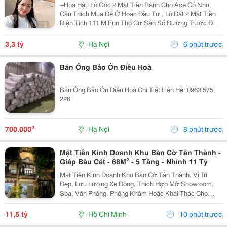
Mát ,Đất Nằm Mặt Đường Chục
--Hoa Hậu Lô Góc 2 Măt Tiền Rành Cho Ace Có Nhu
Cầu Thích Mua Để Ở Hoăc Đầu Tư , Lô Đất 2 Mặt Tiền
Diện Tích 111 M Fun Thổ Cư Sẫn Sổ Đường Trước Đất
Chuẩn Bị Đang Giải Nhựa Rộng 5,,5 M 2 Ô Tô Tránh
Nhau Vị Trí Đất Sát Trường Học Cấp 1 Thôn Thanh...
3,3 tỷ
Hà Nội
6 phút trước
Bán Ống Bảo Ôn Điều Hoà
Bán Ống Bảo Ôn Điều Hoà Chi Tiết Liên Hệ: 0963 575
226
₫
700.000
Hà Nội
8 phút trước
Mặt Tiền Kinh Doanh Khu Bàn Cờ Tân Thành -
Giáp Bàu Cát - 68M² - 5 Tầng - Nhỉnh 11 Tỷ
Mặt Tiền Kinh Doanh Khu Bàn Cờ Tân Thành, Vị Trí
Đẹp, Lưu Lượng Xe Đông, Thích Hợp Mở Showroom,
Spa, Văn Phòng, Phòng Khám Hoặc Khai Thác Cho
Thuê. Ưu Điểm Nổi Bật: Diện Tích: 68M&Sup2; Kết
Cấu: 4 Tầng + Sân Thượng 6 Phòng Ngủ Khép Kín...
11,5 tỷ
Hồ Chí Minh
10 phút trước