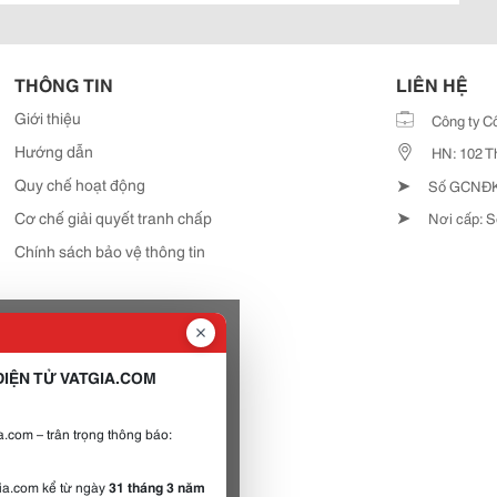
THÔNG TIN
LIÊN HỆ
Giới thiệu
Công ty C
Hướng dẫn
HN: 102 T
➤
Quy chế hoạt động
Số GCNĐKD
➤
Cơ chế giải quyết tranh chấp
Nơi cấp: S
Chính sách bảo vệ thông tin
IỆN TỬ VATGIA.COM
.com – trân trọng thông báo:
gia.com kể từ ngày
31 tháng 3 năm