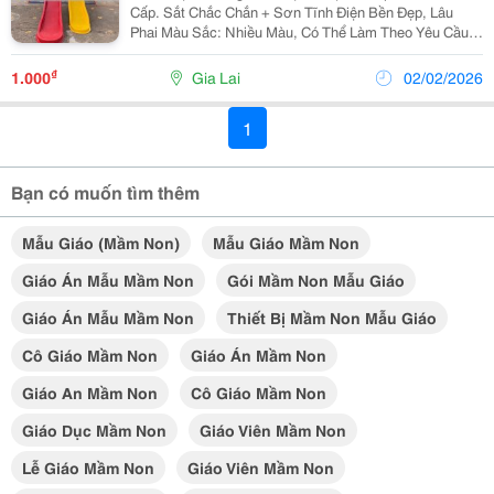
Cấp. Sắt Chắc Chắn + Sơn Tĩnh Điện Bền Đẹp, Lâu
Phai Màu Sắc: Nhiều Màu, Có Thể Làm Theo Yêu Cầu
Của Khách Hàng Độ Tuổi: Trẻ Trên 1 Tuổi Ứng Dụng:
Trường Mẫu Giáo, Mầm Non, Công Viên Vui Chơi, Khu
₫
1.000
Gia Lai
02/02/2026
Dân...
1
Bạn có muốn tìm thêm
Mẫu Giáo (mầm Non)
Mẫu Giáo Mầm Non
Giáo Án Mẫu Mầm Non
Gói Mầm Non Mẫu Giáo
Giáo Án Mẫu Mầm Non
Thiết Bị Mầm Non Mẫu Giáo
Cô Giáo Mầm Non
Giáo Án Mầm Non
Giáo An Mầm Non
Cô Giáo Mầm Non
Giáo Dục Mầm Non
Giáo Viên Mầm Non
Lễ Giáo Mầm Non
Giáo Viên Mầm Non