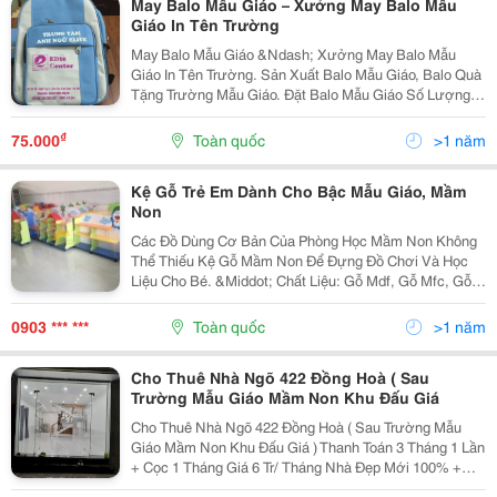
May Balo Mẫu Giáo – Xưởng May Balo Mẫu
Giáo In Tên Trường
May Balo Mẫu Giáo &Ndash; Xưởng May Balo Mẫu
Giáo In Tên Trường. Sản Xuất Balo Mẫu Giáo, Balo Quà
Tặng Trường Mẫu Giáo. Đặt Balo Mẫu Giáo Số Lượng:
Limac - 0902334778 - 243/36/32 Mã Lò , Tp Hcm Trường
Mẫu Giáo, Mầm Non, Nhóm Trẻ Có Nhu Cầu Đặt Balo...
₫
75.000
Toàn quốc
>1 năm
Kệ Gỗ Trẻ Em Dành Cho Bậc Mẫu Giáo, Mầm
Non
Các Đồ Dùng Cơ Bản Của Phòng Học Mầm Non Không
Thể Thiếu Kệ Gỗ Mầm Non Để Đựng Đồ Chơi Và Học
Liệu Cho Bé. &Middot; Chất Liệu: Gỗ Mdf, Gỗ Mfc, Gỗ
Cao Su. Chất Liệu Sơn Cao Cấp, Đảm Bảo An Toàn Cho
Sự Phát Triển Của Bé. Bền Theo Thời Gian, Chịu Lực...
0903 *** ***
Toàn quốc
>1 năm
Cho Thuê Nhà Ngõ 422 Đồng Hoà ( Sau
Trường Mẫu Giáo Mầm Non Khu Đấu Giá
Cho Thuê Nhà Ngõ 422 Đồng Hoà ( Sau Trường Mẫu
Giáo Mầm Non Khu Đấu Giá ) Thanh Toán 3 Tháng 1 Lần
+ Cọc 1 Tháng Giá 6 Tr/ Tháng Nhà Đẹp Mới 100% +
Nhà 2 Mặt Tiền , Đường Rộng 7M + Nhà 2 Tầng : 2 Ngủ