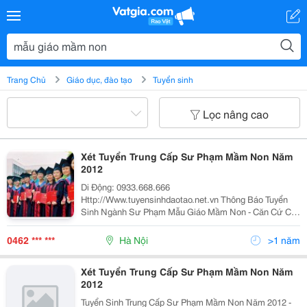
Trang Chủ
Giáo dục, đào tạo
Tuyển sinh
Lọc nâng cao
Xét Tuyển Trung Cấp Sư Phạm Mầm Non Năm
2012
Di Động: 0933.668.666
Http://Www.tuyensinhdaotao.net.vn Thông Báo Tuyển
Sinh Ngành Sư Phạm Mẫu Giáo Mầm Non - Căn Cứ Chỉ
Tiêu Tuyển Sinh Đào Tạo Năm 2012 Của Trường Cao
Đẳng Sư Phạm Trung Ương.trường Trung Cấp Công
0462 *** ***
Hà Nội
>1 năm
Nghệ&Amp; Quản T
Xét Tuyển Trung Cấp Sư Phạm Mầm Non Năm
2012
Tuyển Sinh Trung Cấp Sư Phạm Mầm Non Năm 2012 -