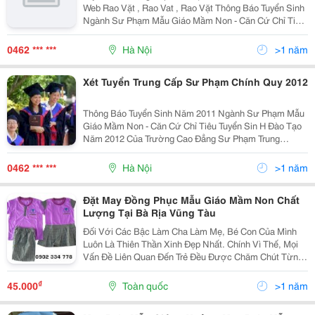
Web Rao Vặt , Rao Vat , Rao Vặt Thông Báo Tuyển Sinh
Ngành Sư Phạm Mẫu Giáo Mầm Non - Căn Cứ Chỉ Tiêu
Tuyển Sinh Đào Tạo Của Trường Cao Đẳng Sư Phạm
Trung Ương. Thông Báo Tuyển Sinh Trình Độ Tccn
0462 *** ***
Hà Nội
>1 năm
Xét Tuyển Trung Cấp Sư Phạm Chính Quy 2012
Thông Báo Tuyển Sinh Năm 2011 Ngành Sư Phạm Mẫu
Giáo Mầm Non - Căn Cứ Chỉ Tiêu Tuyển Sin H Đào Tạo
Năm 2012 Của Trường Cao Đẳng Sư Phạm Trung
Ương.trường Trung Cấp Cộng Đồng Hà Nội Thông Báo
Tuyển Sinh Trình Độ Tccn Hệ Chính Quy Năm 2012 Như
0462 *** ***
Hà Nội
>1 năm
Sau:
Đặt May Đồng Phục Mẫu Giáo Mầm Non Chất
Lượng Tại Bà Rịa Vũng Tàu
Đối Với Các Bậc Làm Cha Làm Mẹ, Bé Con Của Mình
Luôn Là Thiên Thần Xinh Đẹp Nhất. Chính Vì Thế, Mọi
Vấn Đề Liên Quan Đến Trẻ Đều Được Chăm Chút Từng
Chút Một. Không Thể Thiếu Là Những Bộ Đồng Phục
Mẫu Giáo Xinh Xắn, Đáng Yêu Mà Bé Có Thể Diện Đi
₫
45.000
Toàn quốc
>1 năm
Học...