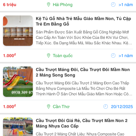
, Phòng Khách , Bếp . + Nhà Có Điều Hòa...
6 triệu
Hải Phòng
>1 năm
Kệ Tủ Gỗ Nhà Trẻ Mẫu Giáo Mầm Non, Tủ Cặp
Trẻ Em Bằng Gỗ
Sản Phẩm Được Sản Xuất Bằng Gỗ Công Nghiệp Mdf
Cao Cấp An Toàn Với Sức Khỏe Của Bé Khi Vui Chơi,
Tiếp Xúc. Đa Dạng Mẫu Mã, Màu Sắc Khác Nhau. Kệ
Được Thiết Kế Theo Tầng Để Trưng Bày Sách Và 1
Tầng Để Lưu Trữ Đồ Dùng Giúp Không Gian Được Ngăn
₫
1.000
Toàn quốc
>1 năm
Nắp Và...
Cầu Trượt Máng Đôi, Cầu Trượt Đôi Mầm Non
2 Máng Song Song
Cầu Trượt Máng Đôi Cầu Trượt 2 Máng Đơn Cao Thấp
Bằng Nhựa Composite Là Mẫu Trò Chơi Cho Bé Rất
Thịnh Hành Ở Sân Chơi Mẫu Giáo Mầm Non Hoặc Công
Cộng. Mẫu Cầu Trượt Mầm Non Có Thiết Kế Nhỏ Gọn
Và Có 2 Máng Với Chiều Cao Tăng Thêm Sự Hấp Dẫn
₫
1.000
Cần Thơ
20/12/2025
Khi Chơi....
Cầu Trượt Đôi Giá Rẻ, Cầu Trượt Mầm Non 2
Máng Nhựa Cao Cấp
Cầu Trượt 2 Máng Chất Liệu: Nhựa Composite Cao