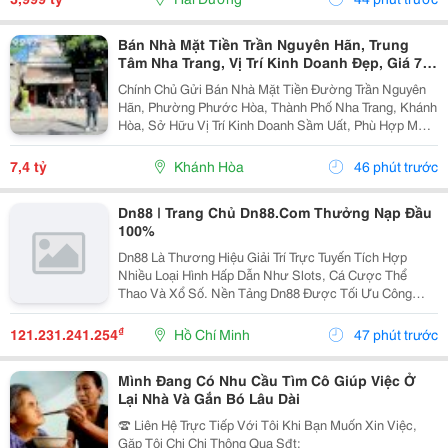
Bán Nhà Mặt Tiền Trần Nguyên Hãn, Trung
Tâm Nha Trang, Vị Trí Kinh Doanh Đẹp, Giá 7,4
Tỷ
Chính Chủ Gửi Bán Nhà Mặt Tiền Đường Trần Nguyên
Hãn, Phường Phước Hòa, Thành Phố Nha Trang, Khánh
Hòa, Sở Hữu Vị Trí Kinh Doanh Sầm Uất, Phù Hợp Mở
Cửa Hàng, Văn Phòng, Showroom Hoặc Đầu Tư Cho
Thuê Lâu Dài. Thông Tin Chi Tiết. - Địa Chỉ: Số...
7,4 tỷ
Khánh Hòa
46 phút trước
Dn88 | Trang Chủ Dn88.Com Thưởng Nạp Đầu
100%
Dn88 Là Thương Hiệu Giải Trí Trực Tuyến Tích Hợp
Nhiều Loại Hình Hấp Dẫn Như Slots, Cá Cược Thể
Thao Và Xổ Số. Nền Tảng Dn88 Được Tối Ưu Công
Nghệ, Bảo Mật Cao, Nạp Rút Nhanh Và Hỗ Trợ Tốt Trên
Pc Lẫn Điện Thoại Di Động. Website:
₫
121.231.241.254
Hồ Chí Minh
47 phút trước
Https://Dn88C.com/...
Mình Đang Có Nhu Cầu Tìm Cô Giúp Việc Ở
Lại Nhà Và Gắn Bó Lâu Dài
☎️ Liên Hệ Trực Tiếp Với Tôi Khi Bạn Muốn Xin Việc,
Gặp Tôi Chị Chi Thông Qua Sđt: