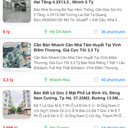
Hai Tầng-4.2X13.5 , Nhỉnh 5 Tỷ
Bán Nhà Dương Bá Trạc Hẻm Thông, Căn Góc Sịn Xò,
2 Tầng, 4.2X13.5M Tương Lai Sát Tạ Quang
Bửu.0939345129. Mô Tả: Gtoa6T + Kết Cấu: Nhà 2
Tầng Btct Kiên Cố, 2 Phòng. + Vị Trí: Ngay Dương Bá
Trạc Thông Tạ Quang Bửu, Âu Dương Lân, Nguyễn Thị
6 tỷ
Hồ Chí Minh
36 phút trước
Tần, Dạ...
Cần Bán Nhanh Căn Nhà Tâm Huyết Tại Vĩnh
Điềm Thượng, Giá Cực Tốt 3,3 Tỷ
Cần Bán Nhanh Căn Nhà Tâm Huyết Tại Vĩnh Điềm
Thượng, Giá Cực Tốt 3,3 Tỷ Bán Nhà Riêng 1 Trệt 1 Lầu
&Ndash; Full Nội Thất &Ndash; Vĩnh Điềm Thượng
&Ndash; Gần 23/10 Vị Trí: Thôn Vĩnh Điềm Thượng,
Cách Đường 23/10 Chỉ 50M Hẻm Thông Thoáng, Kết...
3,3 tỷ
Khánh Hòa
40 phút trước
Bán Đất Lô Góc 2 Mặt Phố Lê Đình Vũ, Đông
Nam Cường, Tp Hd, 57.25M2, Đường 13.5M,
3.X Tỷ
Đấ T Lô Góc M Ặ T Ph Ố Lê Đ Ình V Ũ - Đ Ông Nam C
Ườ Ng!!! Chính Ch Ủ C Ầ N Bán Lô Đấ T Góc 2 M Ặ T
Ph Ố Lê Đ Ình V Ũ , Đ Ông Nam C Ườ Ng, Thành Ph Ố H
Ả I D Ươ Ng - Di Ệ N Tích 57.25M2, H Ướ Ng Tây, Tây B
Ắ C - M Ặ T Ti Ề N C Ự C R Ộ Ng -...
3,999 tỷ
Hải Dương
44 phút trước