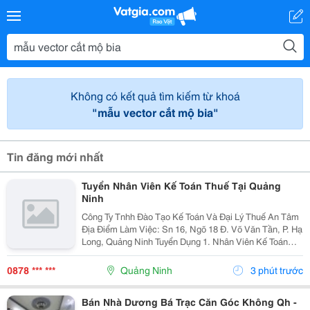
Không có kết quả tìm kiếm từ khoá
"mẫu vector cắt mộ bia"
Tin đăng mới nhất
Tuyển Nhân Viên Kế Toán Thuế Tại Quảng
Ninh
Công Ty Tnhh Đào Tạo Kế Toán Và Đại Lý Thuế An Tâm
Địa Điểm Làm Việc: Sn 16, Ngõ 18 Đ. Võ Văn Tần, P. Hạ
Long, Quảng Ninh Tuyển Dụng 1. Nhân Viên Kế Toán
Thuế : 05 Mô Tả Công Việc: &Bull; Thực Hiện Các Công
Việc Liên Quan Đến Kế Toán Thuế...
0878 *** ***
Quảng Ninh
3 phút trước
Bán Nhà Dương Bá Trạc Căn Góc Không Qh -