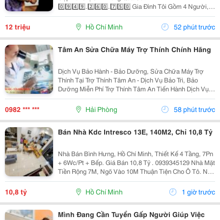
0️⃣9️⃣4️⃣9️⃣.2️⃣6️⃣0️⃣.7️⃣5️⃣0️⃣ Gia Đình Tôi Gồm 4 Người, 2
Vợ Chồng 2 Con Nhỏ, Bé Lớn 9 Tuổi Đã Đi Học Có Ba
Mẹ Đưa Rước, Bé Nhỏ 1 Tuổi. Nhà Thì Chỉ Có 1 Lầu.
12 triệu
Hồ Chí Minh
52 phút trước
Tôi...
Tâm An Sửa Chữa Máy Trợ Thính Chính Hãng
Dịch Vụ Bảo Hành - Bảo Dưỡng, Sửa Chữa Máy Trợ
Thính Tại Trợ Thính Tâm An - Dịch Vụ Bảo Trì, Bảo
Dưỡng Miễn Phí Trợ Thính Tâm An Tiến Hành Dịch Vụ
Bảo Dưỡng, Vệ Sinh Sấy Khô Máy Trợ Thính Định Kì 3
Tháng/1 Lần Đối Với Tất Cả Các Thiêt Bị Trợ...
0982 *** ***
Hải Phòng
58 phút trước
Bán Nhà Kdc Intresco 13E, 140M2, Chỉ 10,8 Tỷ
Nhà Bán Bình Hưng, Hồ Chí Minh, Thiết Kế 4 Tầng, 7Pn
+ 6Wc/Pt + Bếp. Giá Bán 10,8 Tỷ . 0939345129 Nhà Mặt
Tiền Rộng 7M, Ngõ Vào 10M Thuận Tiện Cho Ô Tô. Nội
Thất Bao Gồm Điều Hòa, Tủ Lạnh, Giường, Mang Đến
Không Gian Sống Thoải Mái Và Tiện Nghi....
10,8 tỷ
Hồ Chí Minh
1 giờ trước
Mình Đang Cần Tuyển Gấp Người Giúp Việc