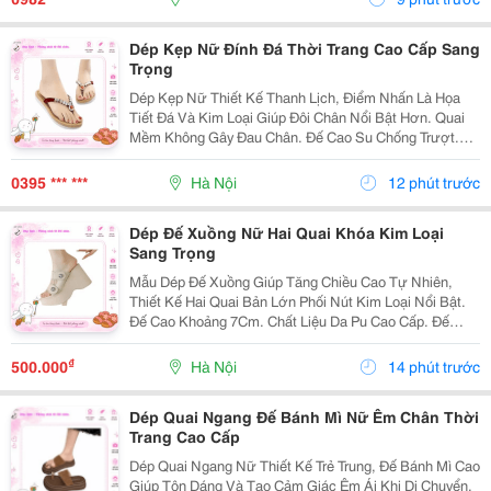
Dép Kẹp Nữ Đính Đá Thời Trang Cao Cấp Sang
Trọng
Dép Kẹp Nữ Thiết Kế Thanh Lịch, Điểm Nhấn Là Họa
Tiết Đá Và Kim Loại Giúp Đôi Chân Nổi Bật Hơn. Quai
Mềm Không Gây Đau Chân. Đế Cao Su Chống Trượt.
Kiểu Dáng Nữ Tính. Phù Hợp Mặc Váy Hoặc Quần
Jean. Mang Đi Biển, Đi Chơi, Dạo Phố.
0395 *** ***
Hà Nội
12 phút trước
Dép Đế Xuồng Nữ Hai Quai Khóa Kim Loại
Sang Trọng
Mẫu Dép Đế Xuồng Giúp Tăng Chiều Cao Tự Nhiên,
Thiết Kế Hai Quai Bản Lớn Phối Nút Kim Loại Nổi Bật.
Đế Cao Khoảng 7Cm. Chất Liệu Da Pu Cao Cấp. Đế
Chống Trượt. Êm Chân Khi Mang Lâu. Thích Hợp Đi
Làm, Đi Tiệc, Đi Chơi. ✔ Có Nhiều...
₫
500.000
Hà Nội
14 phút trước
Dép Quai Ngang Đế Bánh Mì Nữ Êm Chân Thời
Trang Cao Cấp
Dép Quai Ngang Nữ Thiết Kế Trẻ Trung, Đế Bánh Mì Cao
Giúp Tôn Dáng Và Tạo Cảm Giác Êm Ái Khi Di Chuyển.