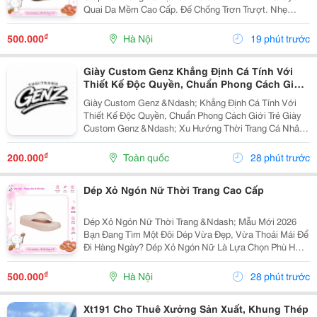
Quai Da Mềm Cao Cấp. Đế Chống Trơn Trượt. Nhẹ
Chân, Mang Cả Ngày Không Đau. Phối Đồ Với Váy,
Quần Jean, Quần Short Đều Đẹp. Phù Hợp...
₫
500.000
Hà Nội
19 phút trước
Giày Custom Genz Khẳng Định Cá Tính Với
Thiết Kế Độc Quyền, Chuẩn Phong Cách Giới
Trẻ
Giày Custom Genz &Ndash; Khẳng Định Cá Tính Với
Thiết Kế Độc Quyền, Chuẩn Phong Cách Giới Trẻ Giày
Custom Genz &Ndash; Xu Hướng Thời Trang Cá Nhân
Hóa Dẫn Đầu Năm 2026 Trong Thời Đại Mà Thời Trang
Không Còn Chỉ Dừng Lại Ở Việc Mặc Đẹp, Việc Thể...
₫
200.000
Toàn quốc
28 phút trước
Dép Xỏ Ngón Nữ Thời Trang Cao Cấp
Dép Xỏ Ngón Nữ Thời Trang &Ndash; Mẫu Mới 2026
Bạn Đang Tìm Một Đôi Dép Vừa Đẹp, Vừa Thoải Mái Để
Đi Hàng Ngày? Dép Xỏ Ngón Nữ Là Lựa Chọn Phù Hợp
Cho Những Ngày Đi Chơi, Đi Biển, Dạo Phố Hoặc Sử
Dụng Thường Xuyên. ✅ Thiết Kế Thanh Lịch, Trẻ...
₫
500.000
Hà Nội
28 phút trước
Xt191 Cho Thuê Xưởng Sản Xuất, Khung Thép