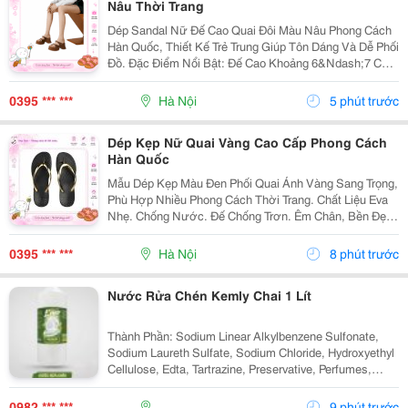
Nâu Thời Trang
Dép Sandal Nữ Đế Cao Quai Đôi Màu Nâu Phong Cách
Hàn Quốc, Thiết Kế Trẻ Trung Giúp Tôn Dáng Và Dễ Phối
Đồ. Đặc Điểm Nổi Bật: Đế Cao Khoảng 6&Ndash;7 Cm
Giúp Tăng Chiều Cao Tự Nhiên. Quai Đôi Có Khóa Gài
Chắc Chắn, Dễ Điều Chỉnh. Chất Liệu...
0395 *** ***
Hà Nội
5 phút trước
Dép Kẹp Nữ Quai Vàng Cao Cấp Phong Cách
Hàn Quốc
Mẫu Dép Kẹp Màu Đen Phối Quai Ánh Vàng Sang Trọng,
Phù Hợp Nhiều Phong Cách Thời Trang. Chất Liệu Eva
Nhẹ. Chống Nước. Đế Chống Trơn. Êm Chân, Bền Đẹp.
Thích Hợp Đi Biển, Đi Dạo, Sử Dụng Hằng Ngày. ✔ Có
Nhiều Size.
0395 *** ***
Hà Nội
8 phút trước
Nước Rửa Chén Kemly Chai 1 Lít
Thành Phần: Sodium Linear Alkylbenzene Sulfonate,
Sodium Laureth Sulfate, Sodium Chloride, Hydroxyethyl
Cellulose, Edta, Tartrazine, Preservative, Perfumes,
Water. Công Dụng: Tẩy Sạch Dầu Mỡ Trên Chén, Đĩa Và
Cả Đồ Nhựa. Cách Dùng: - Pha Loãng...
0982 *** ***
9 phút trước