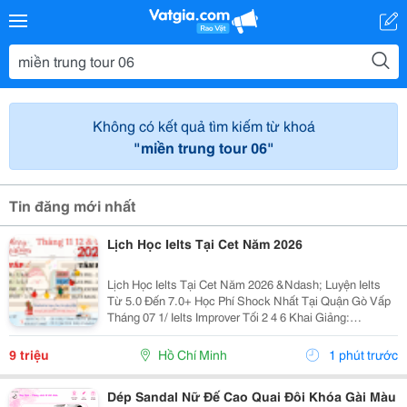
Không có kết quả tìm kiếm từ khoá
"miền trung tour 06"
Tin đăng mới nhất
Lịch Học Ielts Tại Cet Năm 2026
Lịch Học Ielts Tại Cet Năm 2026 &Ndash; Luyện Ielts
Từ 5.0 Đến 7.0+ Học Phí Shock Nhất Tại Quận Gò Vấp
Tháng 07 1/ Ielts Improver Tối 2 4 6 Khai Giảng:
13/07/2026 Khung Giờ: 18:00 Đến 21:00 Học Phí Ưu Đãi
5% Khi Đăng Ký 2/ Ielts...
9 triệu
Hồ Chí Minh
1 phút trước
Dép Sandal Nữ Đế Cao Quai Đôi Khóa Gài Màu