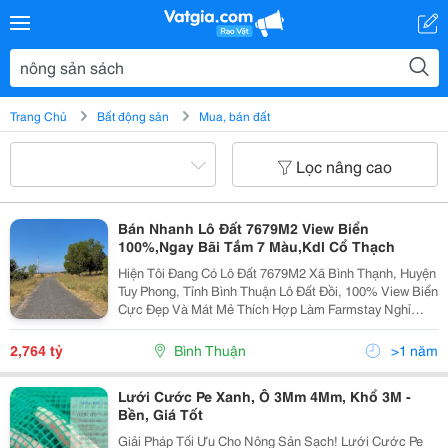
Trang Chủ
Bất động sản
Mua, bán đất
Lọc nâng cao
Bán Nhanh Lô Đất 7679M2 View Biển
100%,Ngay Bãi Tắm 7 Màu,Kdl Cổ Thạch
Hiện Tôi Đang Có Lô Đất 7679M2 Xã Bình Thạnh, Huyện
Tuy Phong, Tỉnh Bình Thuận Lô Đất Đồi, 100% View Biển
Cực Đẹp Và Mát Mẻ Thích Hợp Làm Farmstay Nghỉ
Dưỡng, Trang Trại Nông Sản Sạch Chạy Tới 3Km Nữa
Là Tới Chùa Cổ Thạch, Bãi Đá 7 Màu Đường Rộng
2,764 tỷ
Bình Thuận
>1 năm
Rãi...
Lưới Cước Pe Xanh, Ô 3Mm 4Mm, Khổ 3M -
Bền, Giá Tốt
Giải Pháp Tối Ưu Cho Nông Sản Sạch! Lưới Cước Pe