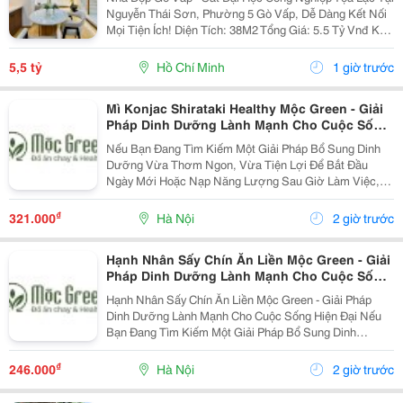
Nguyễn Thái Sơn, Phường 5 Gò Vấp, Dễ Dàng Kết Nối
Mọi Tiện Ích! Diện Tích: 38M2 Tổng Giá: 5.5 Tỷ Vnđ Kết
Cấu: Nhà 1 Trệt 2 Lầu Kiên Cố, 3Pn, 3Wc, Ban Công,
Sân Thượng Thoáng Mát, Sẵn Sàng Dọn...
5,5 tỷ
Hồ Chí Minh
1 giờ trước
Mì Konjac Shirataki Healthy Mộc Green - Giải
Pháp Dinh Dưỡng Lành Mạnh Cho Cuộc Sống
Hiện Đại
Nếu Bạn Đang Tìm Kiếm Một Giải Pháp Bổ Sung Dinh
Dưỡng Vừa Thơm Ngon, Vừa Tiện Lợi Để Bắt Đầu
Ngày Mới Hoặc Nạp Năng Lượng Sau Giờ Làm Việc,
Thì Mì Konjac Shirataki Healthy Mộc Green Chính Là
Lựa Chọn Hoàn Hảo. Vì Sao Nên Lựa Chọn Mì Konjac...
₫
321.000
Hà Nội
2 giờ trước
Hạnh Nhân Sấy Chín Ăn Liền Mộc Green - Giải
Pháp Dinh Dưỡng Lành Mạnh Cho Cuộc Sống
Hiện Đại
Hạnh Nhân Sấy Chín Ăn Liền Mộc Green - Giải Pháp
Dinh Dưỡng Lành Mạnh Cho Cuộc Sống Hiện Đại Nếu
Bạn Đang Tìm Kiếm Một Giải Pháp Bổ Sung Dinh
Dưỡng Vừa Thơm Ngon, Vừa Tiện Lợi Để Bắt Đầu
Ngày Mới Hoặc Nạp Năng Lượng Sau Giờ Làm Việc,
₫
246.000
Hà Nội
2 giờ trước
Thì Hạnh Nhân...