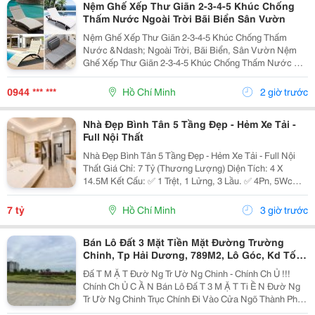
Nệm Ghế Xếp Thư Giãn 2-3-4-5 Khúc Chống
Thấm Nước Ngoài Trời Bãi Biển Sân Vườn
Nệm Ghế Xếp Thư Giãn 2-3-4-5 Khúc Chống Thấm
Nước &Ndash; Ngoài Trời, Bãi Biển, Sân Vườn Nệm
Ghế Xếp Thư Giãn 2-3-4-5 Khúc Chống Thấm Nước Có
Nhiều Mẫu, Kích Thước, Màu Sắc Và Chất Liệu Phù
Hợp Nhu Cầu Lựa Chọn. Sản Phẩm Hoàn Thiện Tỉ Mỉ,
0944 *** ***
Hồ Chí Minh
2 giờ trước
Bền Đẹp,...
Nhà Đẹp Bình Tân 5 Tầng Đẹp - Hẻm Xe Tải -
Full Nội Thất
Nhà Đẹp Bình Tân 5 Tầng Đẹp - Hẻm Xe Tải - Full Nội
Thất Giá Chỉ: 7 Tỷ (Thương Lượng) Diện Tích: 4 X
14.5M Kết Cấu: ✅ 1 Trệt, 1 Lửng, 3 Lầu. ✅ 4Pn, 5Wc
(Có Thể Bố Trí 6Pn). ✅ Phòng Thờ, Phòng Giặt, Sân
Thượng. Hẻm Xe Tải, Gần Mặt Tiền, Thuận...
7 tỷ
Hồ Chí Minh
3 giờ trước
Bán Lô Đất 3 Mặt Tiền Mặt Đường Trường
Chinh, Tp Hải Dương, 789M2, Lô Góc, Kd Tốt,
Vị Trí Đẹp
Đấ T M Ặ T Đườ Ng Tr Ườ Ng Chinh - Chính Ch Ủ !!!
Chính Ch Ủ C Ầ N Bán Lô Đấ T 3 M Ặ T Ti Ề N Đườ Ng
Tr Ườ Ng Chinh Trục Chính Đi Vào Cửa Ngõ Thành Ph Ố
H Ả I D Ươ Ng - Di Ệ N Tích 789M2, Lô Góc 3 M Ặ T Ti Ề