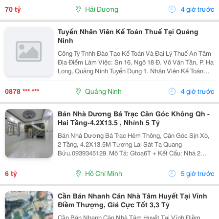
N - H Ướ Ng Tây, Nam, B Ắ C - V Ị...
70 tỷ
Hải Dương
4 giờ trước
Tuyển Nhân Viên Kế Toán Thuế Tại Quảng
Ninh
Công Ty Tnhh Đào Tạo Kế Toán Và Đại Lý Thuế An Tâm
Địa Điểm Làm Việc: Sn 16, Ngõ 18 Đ. Võ Văn Tần, P. Hạ
Long, Quảng Ninh Tuyển Dụng 1. Nhân Viên Kế Toán
Thuế : 05 Mô Tả Công Việc: &Bull; Thực Hiện Các Công
Việc Liên Quan Đến Kế Toán Thuế...
0878 *** ***
Quảng Ninh
4 giờ trước
Bán Nhà Dương Bá Trạc Căn Góc Không Qh -
Hai Tầng-4.2X13.5 , Nhỉnh 5 Tỷ
Bán Nhà Dương Bá Trạc Hẻm Thông, Căn Góc Sịn Xò,
2 Tầng, 4.2X13.5M Tương Lai Sát Tạ Quang
Bửu.0939345129. Mô Tả: Gtoa6T + Kết Cấu: Nhà 2
Tầng Btct Kiên Cố, 2 Phòng. + Vị Trí: Ngay Dương Bá
Trạc Thông Tạ Quang Bửu, Âu Dương Lân, Nguyễn Thị
6 tỷ
Hồ Chí Minh
5 giờ trước
Tần, Dạ...
Cần Bán Nhanh Căn Nhà Tâm Huyết Tại Vĩnh
Điềm Thượng, Giá Cực Tốt 3,3 Tỷ
Cần Bán Nhanh Căn Nhà Tâm Huyết Tại Vĩnh Điềm