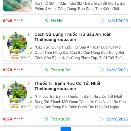
Xanh, Ô 3Mm/4Mm, Khổ 3M - Bền, Giá Tốt! Mô Tả Sản
Phẩm &Amp; Công Dụng: Bạn Đang Tìm Kiếm Giải
Pháp Phơi Khô Nông Sản Hiệu Quả, Sạch Sẽ Và Tiết
Kiệm Công Sức? Lưới Cước Pe (Polyethylene) Màu
0948 *** ***
Hà Nội
14/01/2026
Xanh Của...
Cách Sử Dụng Thuốc Trừ Sâu An Toàn
Thethuangroup.com
"Cách Sử Dụng Thuốc Trừ Sâu An Toàn Luôn Là Mối
Quan Tâm Hàng Đầu Của Bà Con Nông Dân Trong Bối
Cảnh Sâu Bệnh Ngày Càng Phức Tạp, Thời Tiết Thất
Thường Và Yêu Cầu Sản Xuất Nông Sản Sạch Ngày
Một Khắt Khe. Dùng Thuốc Đúng Cách Không Chỉ Giúp
0974 *** ***
Toàn quốc
24/03/2026
Diệt Trừ...
Thuốc Trị Bệnh Hữu Cơ Tốt Nhất
Thethuangroup.com
"( Thuốc Trừ Bệnh ) Thuốc Trị Bệnh Hữu Cơ Tốt Nhất
Đang Trở Thành Mối Quan Tâm Lớn Của Nhiều Bà Con
Nông Dân Trong Bối Cảnh Canh Tác Hiện Đại Ngày
Càng Ưu Tiên Nông Sản Sạch, An Toàn Và Bền Vững.
Không Chỉ Đơn Thuần Là Giải Pháp Kiểm Soát Nấm
0974 *** ***
Toàn quốc
29/06/2026
Bệnh,...