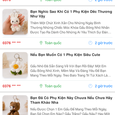
Bông...
Bạn Nghic Sao Khi Có 1 Phụ Kiện Dêc Thương
Như Vậy
Thêm Một Chút Xinh Xắn Cho Những Ngày Bình
Thường Những Chiếc Móc Khóa Gấu Bông Nhỏ Nhắn
Được Tạo Ra Dành Cho Những Ai Yêu Thích Sự Đáng
Yêu Và Những Món Đồ Có Dấu Ấn Riêng. Từ Chiếc Balo
Đi Học, Túi Xách Đi Chơi Đến Chùm Chìa Khóa Quen
0376 *** ***
Toàn quốc
2 giờ trước
Thuộc,...
Nếu Bạn Muốn Có 1 Phụ Kiện Siêu Cute
Gấu Nhỏ Đã Sẵn Sàng Về Với Bạn Rồi Đây! Một Em
Gấu Bông Nhỏ Xinh, Mềm Mại Và Đáng Yêu Để Bạn
Mang Theo Mỗi Ngày. Treo Balo Trang Trí Túi Xách Làm
Móc Khóa Tặng Người Bạn Yêu Quý
Gocnhohandmade.com Không Cần Quá Nhiều Phụ
0376 *** ***
Toàn quốc
2 giờ trước
Kiện, Chỉ Một Em Gấu...
Bạn Đã Có Phụ Kiện Này Chuưa Nếu Chưa Hãy
Tham Khảo Nha
Nếu Được Chọn 1 Em Gấu Để Mang Theo Mỗi Ngày,
Bạn Sẽ Chọn Em Nào? Gấu Trắng? Gấu Nâu? Hay Một