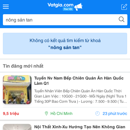
Không có kết quả tìm kiếm từ khoá
"nông sản tan"
Tin đăng mới nhất
Tuyển Nv Nam Bếp Chiên Quán Ăn Hàn Quốc
Làm Q1
Tuyển Nhân Viên Bếp Chiên Quán Ăn Hàn Quốc Thời
Gian Làm Việc : 10G00 - 21G00 - Mỗi Ngày (Nghĩ Trưa 1
Tiếng 30P Bao Cơm Trưa ) - Lương : 7.500 - 9.500 ( Tuỳ
Theo Năng Lực ) Mô Tả Công Việc: - Bếp Chiên : Sử
Dụng Được Chảo Non Biết Chiên...
9,5 triệu
Hồ Chí Minh
23 phút trước
Nội Thất Xinh-Xu Hướng Tạo Nên Không Gian