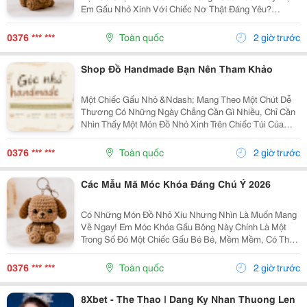
Em Gấu Nhỏ Xinh Với Chiếc Nơ Thật Đáng Yêu?
Những Chiếc Móc Khóa Gấu Bông Không Chỉ Là Phụ
Kiện Treo Túi Mà Còn Là Một Cách Để Bạn Thêm Chút
0376 *** ***
Toàn quốc
2 giờ trước
Cá Tính Vào...
Shop Đồ Handmade Bạn Nên Tham Khảo
Một Chiếc Gấu Nhỏ &Ndash; Mang Theo Một Chút Dễ
Thương Có Những Ngày Chẳng Cần Gì Nhiều, Chỉ Cần
Nhìn Thấy Một Món Đồ Nhỏ Xinh Trên Chiếc Túi Của
Mình Cũng Đủ Thấy Vui Rồi Những Em Móc Khóa Gấu
Bông Được Làm Với Kiểu Dáng Đáng Yêu, Nhỏ Gọn,
0376 *** ***
Toàn quốc
2 giờ trước
Thích...
Các Mẫu Mã Móc Khóa Đáng Chú Ý 2026
Có Những Món Đồ Nhỏ Xíu Nhưng Nhìn Là Muốn Mang
Về Ngay! Em Móc Khóa Gấu Bông Này Chính Là Một
Trong Số Đó Một Chiếc Gấu Bé Bé, Mềm Mềm, Có Thể
Treo Trên Balo, Túi Xách Hay Chìa Khóa. Mỗi Lần Nhìn
Thấy Lại Thấy Chiếc Túi Của Mình Đáng Yêu Hơn Một...
0376 *** ***
Toàn quốc
2 giờ trước
8Xbet - The Thao | Dang Ky Nhan Thuong Len