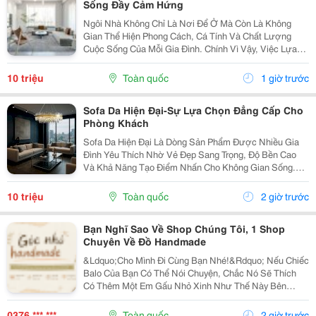
Sống Đầy Cảm Hứng
Ngôi Nhà Không Chỉ Là Nơi Để Ở Mà Còn Là Không
Gian Thể Hiện Phong Cách, Cá Tính Và Chất Lượng
Cuộc Sống Của Mỗi Gia Đình. Chính Vì Vậy, Việc Lựa
Chọn Nội Thất Xinh Đang Trở Thành Xu Hướng Được
Nhiều Người Quan Tâm Khi Muốn Biến Không Gian
10 triệu
Toàn quốc
1 giờ trước
Sống Trở...
Sofa Da Hiện Đại-Sự Lựa Chọn Đẳng Cấp Cho
Phòng Khách
Sofa Da Hiện Đại Là Dòng Sản Phẩm Được Nhiều Gia
Đình Yêu Thích Nhờ Vẻ Đẹp Sang Trọng, Độ Bền Cao
Và Khả Năng Tạo Điểm Nhấn Cho Không Gian Sống.
Với Thiết Kế Tinh Tế Cùng Chất Liệu Da Cao Cấp, Sofa
Không Chỉ Mang Lại Cảm Giác Thoải Mái Mà Còn Thể...
10 triệu
Toàn quốc
2 giờ trước
Bạn Nghĩ Sao Về Shop Chúng Tôi, 1 Shop
Chuyên Về Đồ Handmade
&Ldquo;Cho Mình Đi Cùng Bạn Nhé!&Rdquo; Nếu Chiếc
Balo Của Bạn Có Thể Nói Chuyện, Chắc Nó Sẽ Thích
Có Thêm Một Em Gấu Nhỏ Xinh Như Thế Này Bên
Cạnh. Từ Những Buổi Đi Học, Đi Làm, Đi Cà Phê Hay
Những Chuyến Đi Chơi Cuối Tuần, Em Móc Khóa Gấu
0376 *** ***
Toàn quốc
2 giờ trước