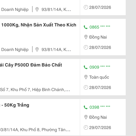
28/07/2026
ho Doanh Nghiệp
93/81/14A, Khu
ng Nai, Việt Nam
1000Kg, Nhận Sản Xuất Theo Kích
0865 *** ***
Đồng Nai
28/07/2026
ho Doanh Nghiệp
93/81/14A, Khu
ng Nai, Việt Nam
ái Cây P500D Đảm Bảo Chất
0909 *** ***
Toàn quốc
28/07/2026
Số 7, Khu Phố 7, Hiệp Bình Chánh,
 - 50Kg Trắng
0398 *** ***
Đồng Nai
29/07/2026
3/81/14A, Khu Phố 8, Phường Tân