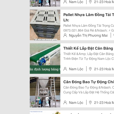
Bao Nhanh. ✔️ Giảm Hao Hụt Nguy
Nam Lộc
21-23 Hoà M
Chiểu - Thành Phố Đà Nẵng.
Pallet Nhựa Lâm Đồng Tải 
Lh:
Pallet Nhựa Lâm Đồng Tải Trọng 
0973.021.864 Giá Rẻ &Ndash; ⚡ Giao Nhanh &Ndash; Hàng Có Sẵn Bạn Đang
Cần Pallet Nhựa Tải Trọng Cao Tại
Nguyễn Thị Phương Mai
Rau Củ , Hoa , Trái Cây Hay Các Lo
Tp. Hồ Chí Minh
Thiết Kế Lắp Đặt Cân Băng
Thiết Kế &Amp; Lắp Đặt Cân Băng Tải
Tnhh Điện Tử Tự Động Nam Lộc Ch
Thống Cân Băng Tải Điện Tử Phục
Nông Sản, Thức Ăn Chăn Nuôi Và 
Nam Lộc
21-23 Hoà M
Chiểu - Thành Phố Đà Nẵng.
Cân Đóng Bao Tự Động Chí
Cân Đóng Bao Tự Động &Ndash; Chính Xác
Cung Cấp Và Lắp Đặt Hệ Thống C
Sản Xuất Hiện Đại. Ứng Dụng: Gạo Và Nông Sản. Thức Ăn Chăn Nuôi. Phân
Bón. Xi Măng, Bột Đá. Hóa...
Nam Lộc
21-23 Hoà M
Chiểu - Thành Phố Đà Nẵng.