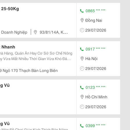
 25-50Kg
0865 *** ***
Đồng Nai
29/07/2026
ho Doanh Nghiệp
93/81/14A, Khu
ng Nai, Việt Nam
t Nhanh
0917 *** ***
Nhà Hàng, Quán Ăn Hay Cơ Sở Sơ Chế Nông
Hà Nội
Tay Vừa Mất Nhiều Thời Gian Vừa Khó Đảm
ủ Vc65 Ra Đời Nhằm Giải Quyết Vấn Đề
29/07/2026
Băm Nhỏ...
9 Ngõ 170 Thạch Bàn Long Biên
g Vũ
0123 *** ***
Hồ Chí Minh
29/07/2026
g Vũ
0399 *** ***
 Món Đồ Chơi Giúp Kích Thích Bản Năng