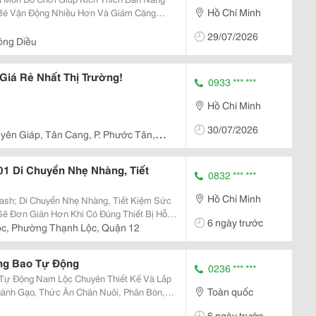
Hồ Chí Minh
 Bé Vận Động Nhiều Hơn Và Giảm Căng
ng Vũ Mềm Mại, Dây Thép Lò Xo Dẻo Bền
29/07/2026
hích Thú Khi...
ồng Diều
iá Rẻ Nhất Thị Trường!
0933 *** ***
Hồ Chí Minh
30/07/2026
yên Giáp, Tân Cang, P. Phước Tân,
1 Di Chuyển Nhẹ Nhàng, Tiết
0832 *** ***
Hồ Chí Minh
sh; Di Chuyển Nhẹ Nhàng, Tiết Kiệm Sức
Sẽ Đơn Giản Hơn Khi Có Đúng Thiết Bị Hỗ
6 ngày trước
 Là Giải Pháp Giúp Vận Chuyển Thùng Phuy
c, Phường Thạnh Lộc, Quận 12
ả...
ng Bao Tự Động
0236 *** ***
Thiết Kế Và Lắp
Toàn quốc
ành Gạo, Thức Ăn Chăn Nuôi, Phân Bón,
6 ngày trước