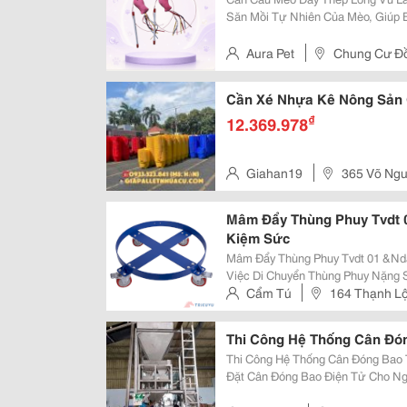
Săn Mồi Tự Nhiên Của Mèo, Giúp
Thẳng Mỗi Ngày. Sản Phẩm Có Lô
Cùng Chuông Nhỏ Vui Tai, Tạo Sự T
Aura Pet
Chung Cư Đ
Cần Xé Nhựa Kê Nông Sản G
₫
12.369.978
Giahan19
365 Võ Ngu
Tp. Biên Hòa, Đồng Nai
Mâm Đẩy Thùng Phuy Tvdt 0
Kiệm Sức
Mâm Đẩy Thùng Phuy Tvdt 01 &Nda
Việc Di Chuyển Thùng Phuy Nặng 
Trợ. Mâm Đẩy Thùng Phuy Tvdt 01
Cẩm Tú
164 Thạnh Lộ
An Toàn, Nhanh Chóng Và Hiệu Qu
Thi Công Hệ Thống Cân Đó
Thi Công Hệ Thống Cân Đóng Bao Tự Động Nam Lộc Chuyên 
Đặt Cân Đóng Bao Điện Tử Cho Ng
Hóa Chất, Xi Măng Và Nông Sản. ✔️ Định Lượng Chính Xác. ✔️ Tốc Độ Đóng