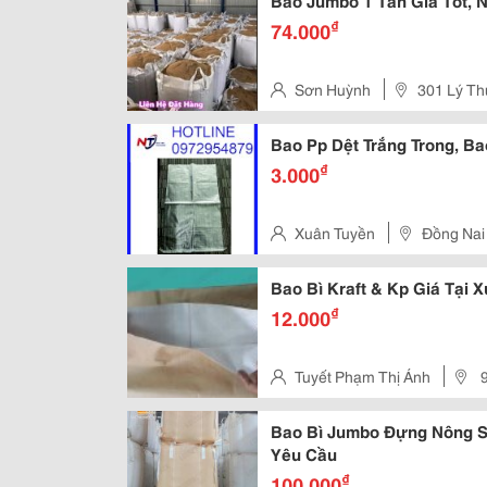
Bao Jumbo 1 Tấn Giá Tốt, 
₫
74.000
Sơn Huỳnh
301 Lý Th
Bao Pp Dệt Trắng Trong, Ba
₫
3.000
Xuân Tuyền
Đồng Nai
Bao Bì Kraft & Kp Giá Tại 
₫
12.000
Tuyết Phạm Thị Ánh
9
Triều, Đồng Nai
Bao Bì Jumbo Đựng Nông S
Yêu Cầu
₫
100.000