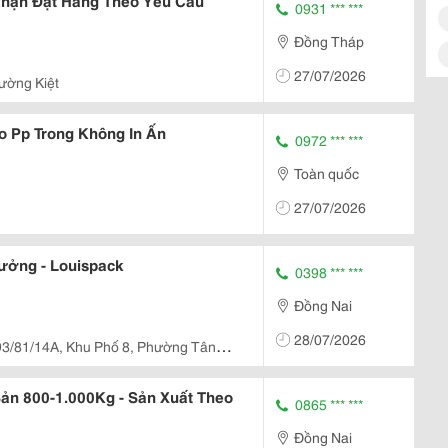
Nhận Đặt Hàng Theo Yêu Cầu
0931 *** ***
Đồng Tháp
27/07/2026
ường Kiệt
o Pp Trong Không In Ấn
0972 *** ***
Toàn quốc
27/07/2026
Xưởng - Louispack
0398 *** ***
Đồng Nai
28/07/2026
3/81/14A, Khu Phố 8, Phường Tân
ản 800-1.000Kg - Sản Xuất Theo
0865 *** ***
Đồng Nai