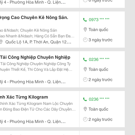
ên...
ỹ 4 - Phường Hòa Minh - Q. Liện
Trọng Cao Chuyên Kê Nông Sản.
0973 *** ***
Toàn quốc
Cao &Ndash; Chuyên Kê Nông Sản
3 ngày trước
 Lâm Đồng Để Kê Cà Phê ☕ , Sầu Riêng ,
Quốc Lộ 1A, P. Thới An, Quận 12,
ại Nông...
 Tải Công Nghiệp Chuyên Nghiệp
0236 *** ***
 Công Nghiệp Chuyên Nghiệp Công Ty
Toàn quốc
uyên Thiết Kế, Thi Công Và Lắp Đặt Hệ
 Vụ Các Ngành Xi Măng, Khai Khoáng, Gỗ,
2 ngày trước
Vật...
ỹ 4 - Phường Hòa Minh - Q. Liện
nh Xác Từng Kilogram
0236 *** ***
 Từng Kilogram Nam Lộc Chuyên
Toàn quốc
ân Đóng Bao Điện Tử Cho Các Dây Chuyền
2 ngày trước
ỹ 4 - Phường Hòa Minh - Q. Liện