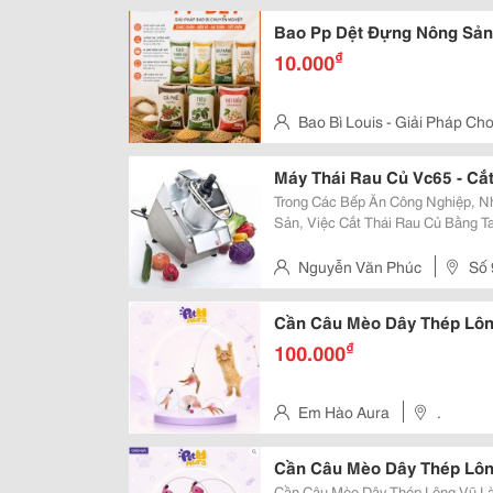
Triều, Đồng Nai
Bao Pp Dệt Đựng Nông Sản
₫
10.000
Bao Bì Louis - Giải Pháp C
Phố 8, Phường Tân Triều, Tp Đồ
Máy Thái Rau Củ Vc65 - Cắ
Trong Các Bếp Ăn Công Nghiệp, 
Sản, Việc Cắt Thái Rau Củ Bằng 
Bảo Độ Đồng Đều. Máy Thái Rau C
Này, Giúp Cắt Lát, Thái Sợi Hoặc 
Nguyễn Văn Phúc
Số 
Cần Câu Mèo Dây Thép Lôn
₫
100.000
Em Hào Aura
.
Cần Câu Mèo Dây Thép Lôn
Cần Câu Mèo Dây Thép Lông Vũ Là