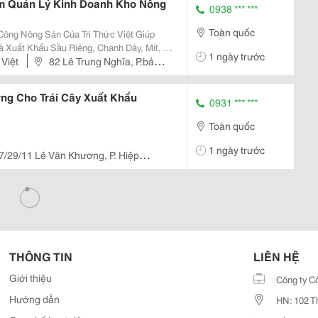
m Quản Lý Kinh Doanh Kho Nông
0938 *** ***
Toàn quốc
ông Nông Sản Của Tri Thức Việt Giúp
 Xuất Khẩu Sầu Riêng, Chanh Dây, Mít, Hạt
1 ngày trước
Tại Vườn
Việt
82 Lê Trung Nghĩa, P.bảy
à Cung...
ng Cho Trái Cây Xuất Khẩu
0931 *** ***
Toàn quốc
1 ngày trước
7/29/11 Lê Văn Khương, P. Hiệp
THÔNG TIN
LIÊN HỆ
Giới thiệu
Công ty C
Hướng dẫn
HN: 102 T