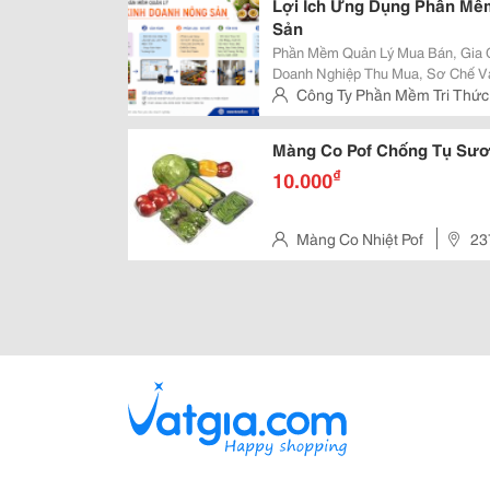
Lợi Ích Ứng Dụng Phần Mề
Sản
Phần Mềm Quản Lý Mua Bán, Gia C
Doanh Nghiệp Thu Mua, Sơ Chế Và
Điều Cùng Nhiều Loại Nông Sản Khác. - Hỗ Trợ Quản Lý Thu Mua 
Công Ty Phần Mềm Tri Thức 
Hoặc Đại Lý, Theo Dõi Công Nợ Nh
Hiền, Hcm
Màng Co Pof Chống Tụ Sươ
₫
10.000
Màng Co Nhiệt Pof
23
Thành, Quận 12