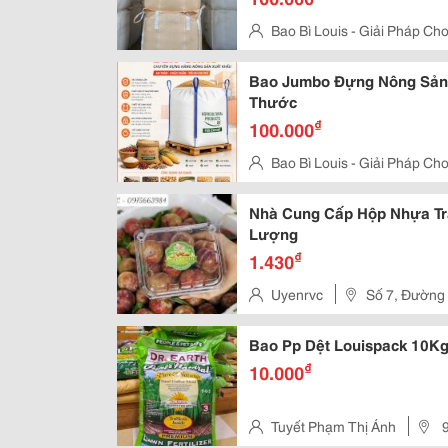
Bao Bì Louis - Giải Pháp C
Phố 8, Phường Tân Triều, Tp Đồ
Bao Jumbo Đựng Nông Sản 
Thước
₫
100.000
Bao Bì Louis - Giải Pháp C
Phố 8, Phường Tân Triều, Tp Đồ
Nhà Cung Cấp Hộp Nhựa Tr
Lượng
₫
1.430
Uyenrvc
Số 7, Đường 
Quận Thủ Đức, Tp.hcm
Bao Pp Dệt Louispack 10Kg
₫
10.000
Tuyết Phạm Thị Ánh
9