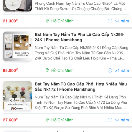
Phong Cách Núm Tay Nắm Tủ Cao Cấp Nk204 Là Một
Thiết Kế Đang Được Ưa Chuộng Chuộng Bởi Chúng
Mang Vẻ Ngoài Hiện Đại Là Tay Nắm Dạng Núm Tròn Có
Khuôn Dẹp, Các Góc Cạnh Được Xử Lý Bo Tròn Mềm
₫
21.300
Hồ Chí Minh
>1 năm
Mại...
Bst Núm Tay Nắm Tủ Pha Lê Cao Cấp Nk295-
24K | Fhome Namkhang
Núm Tay Nắm Tủ Cao Cấp Nk295-24K | Đẳng Cấp Sang
Trọng Và Quý Phái Núm Tay Nắm Tủ Cao Cấp Nk295-
24K Được Chế Tạo Từ Chất Liệu Hợp Kim + Pha Lê
Cao Cấp Gia Công Tỉ Mỉ Trên Dây Chuyền Sản Xuất Hiện
Đại Nhất, Với Thiết Kế Nhỏ Gọn, Dễ Dàng Lắp Đặt Và...
₫
95.000
Hồ Chí Minh
>1 năm
Bst Tay Nắm Tủ Cao Cấp Phối Hợp Nhiều Màu
Sắc Nk172 | Fhome Namkhang
Núm Tay Nắm Tủ Cao Cấp Nk172 | Thiết Kế Dạng Tròn
Tinh Tế Núm Tay Nắm Tủ Cao Cấp Nk172 Là Dòng Phụ
Kiện Tủ Kệ Được Sử Dụng Phổ Biến Với Nhiều Màu
Sắc Được Phối Hợp Trên Mọi Loại Tủ, Ngăn Kéo. Có
Thiết Kế Dạng Tròn Tinh Tế, Các Góc Cạnh Được Bo...
₫
27.600
Hồ Chí Minh
>1 năm