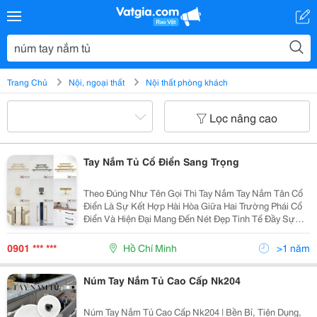
Trang Chủ
Nội, ngoại thất
Nội thất phòng khách
Lọc nâng cao
Tay Nắm Tủ Cổ Điển Sang Trọng
Theo Đúng Như Tên Gọi Thì Tay Nắm Tay Nắm Tân Cổ
Điển Là Sự Kết Hợp Hài Hòa Giữa Hai Trường Phái Cổ
Điển Và Hiện Đại Mang Đến Nét Đẹp Tinh Tế Đầy Sự
Kiêu Kì , Tuy Không Quá Phô Trương, Nhưng Đủ Bất Kỳ
Ai Cũng Phải Xao Xuyến. Tay Nắm Tủ Tân Cổ Điển...
0901 *** ***
Hồ Chí Minh
>1 năm
Núm Tay Nắm Tủ Cao Cấp Nk204
Núm Tay Nắm Tủ Cao Cấp Nk204 | Bền Bỉ, Tiện Dụng,