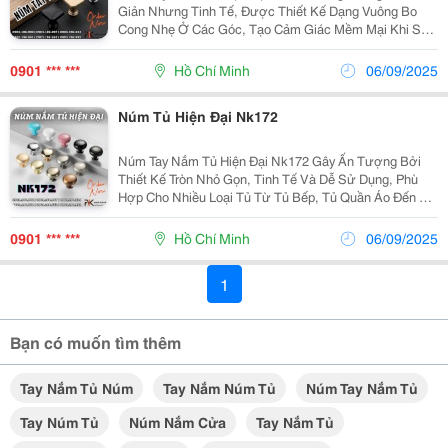
Giản Nhưng Tinh Tế, Được Thiết Kế Dạng Vuông Bo
Cong Nhẹ Ở Các Góc, Tạo Cảm Giác Mềm Mại Khi Sử
Dụng. Chất Liệu Hợp Kim Bền Chắc, Bề Mặt Phủ Nhiều
Màu Sắc Khác Nhau Giúp Người Dùng Dễ Dàng Lựa C
0901 *** ***
Hồ Chí Minh
06/09/2025
Núm Tủ Hiện Đại Nk172
Núm Tay Nắm Tủ Hiện Đại Nk172 Gây Ấn Tượng Bởi
Thiết Kế Tròn Nhỏ Gọn, Tinh Tế Và Dễ Sử Dụng, Phù
Hợp Cho Nhiều Loại Tủ Từ Tủ Bếp, Tủ Quần Áo Đến Tủ
Ngăn Kéo. Điểm Nổi Bật Là Bảng Màu Vô Cùng Đa
Dạng Mang Đến Nhiều Lựa Chọn, Dễ Dàng Phối Hợp
0901 *** ***
Hồ Chí Minh
06/09/2025
Với
1
Bạn có muốn tìm thêm
Tay Nắm Tủ Núm
Tay Nắm Núm Tủ
Núm Tay Nắm Tủ
Tay Núm Tủ
Núm Nắm Cửa
Tay Nắm Tủ