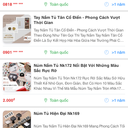
Việc Đóng Mở Cửa Tủ Thuận Tiện, Vừa Góp Phần Làm
0818 *** ***
Toàn quốc
>1 năm
Đẹp Không...
Tay Nắm Tủ Tân Cổ Điển - Phong Cách Vượt
Thời Gian
Tay Nắm Tủ Tân Cổ Điển - Phong Cách Vượt Thời Gian
Theo Đúng Như Tên Gọi Thì Tay Nắm Tay Nắm Tân Cổ
Điển Là Sự Kết Hợp Hài Hòa Giữa Hai Trường Phái Cổ
Điển Và Hiện Đại Mang Đến Nét Đẹp Tinh Tế Đầy Sự
Kiêu Kì , Tuy Không Quá Phô Trương, Nhưng Đủ Bất...
0901 *** ***
Toàn quốc
>1 năm
Núm Nắm Tủ Nk172 Nổi Bật Với Những Màu
Sắc Rực Rỡ
Núm Tay Nắm Tủ Tròn Nk172 Rực Rỡ Sắc Màu Sở Hữu
Thiết Kế Nhỏ Gọn, Đơn Giản, Bst Có Hơn 10 Màu Sắc
Khác Nhau Vì Thế Mà Mẫu Núm Tay Nắm Tròn #Nk172
Luôn Nàm Trong Top Các Mẫu Được Ưu Chuộn Nhất.
....................................................
₫
2.000
Toàn quốc
>1 năm
Núm Tủ Hiện Đại Nk169
Núm Tay Nắm Tủ Hiện Đại Nk169 Mang Phong Cách Tối