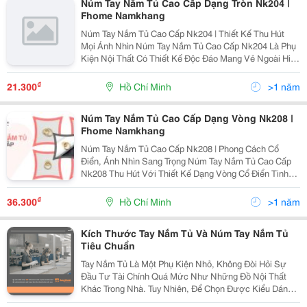
Núm Tay Nắm Tủ Cao Cấp Dạng Tròn Nk204 |
Fhome Namkhang
Núm Tay Nắm Tủ Cao Cấp Nk204 | Thiết Kế Thu Hút
Mọi Ánh Nhìn Núm Tay Nắm Tủ Cao Cấp Nk204 Là Phụ
Kiện Nội Thất Có Thiết Kế Độc Đáo Mang Vẻ Ngoài Hiện
Đại Là Tay Nắm Dạng Núm Tròn Có Khuôn Dẹp, Các
Góc Cạnh Được Xử Lý Bo Tròn Mềm Mại Tạo Thêm...
₫
21.300
Hồ Chí Minh
>1 năm
Núm Tay Nắm Tủ Cao Cấp Dạng Vòng Nk208 |
Fhome Namkhang
Núm Tay Nắm Tủ Cao Cấp Nk208 | Phong Cách Cổ
Điển, Ánh Nhìn Sang Trọng Núm Tay Nắm Tủ Cao Cấp
Nk208 Thu Hút Với Thiết Kế Dạng Vòng Cổ Điển Tinh
Xảo Kết Hợp Với Màu Vàng Tinh Tế, Tạo Nên Sự Đổi
Mới Tối Đa Và Nâng Cao Tính Tổng Thể Cho Không
₫
36.300
Hồ Chí Minh
>1 năm
Gian...
Kích Thước Tay Nắm Tủ Và Núm Tay Nắm Tủ
Tiêu Chuẩn
Tay Nắm Tủ Là Một Phụ Kiện Nhỏ, Không Đòi Hỏi Sự
Đầu Tư Tài Chính Quá Mức Như Những Đồ Nội Thất
Khác Trong Nhà. Tuy Nhiên, Để Chọn Được Kiểu Dáng
Và Kích Thước Tay Nắm Tủ Phù Hợp, Vừa Đáp Ứng