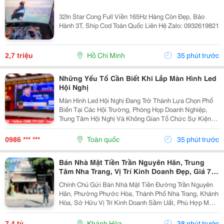
32In Star Cong Full Viền 165Hz Hàng Còn Đẹp, Bảo
Hành 3T, Ship Cod Toàn Quốc Liên Hệ Zalo: 0932619821
2,7 triệu
Hồ Chí Minh
35 phút trước
Những Yếu Tố Cần Biết Khi Lắp Màn Hình Led
Hội Nghị
Màn Hình Led Hội Nghị Đang Trở Thành Lựa Chọn Phổ
Biến Tại Các Hội Trường, Phòng Họp Doanh Nghiệp,
Trung Tâm Hội Nghị Và Không Gian Tổ Chức Sự Kiện
Nhờ Khả Năng Hiển Thị Hình Ảnh Lớn, Rõ Nét Và Ổn
Định. Tuy Nhiên, Để Lựa Chọn Được Hệ Thống...
0986 *** ***
Toàn quốc
35 phút trước
Bán Nhà Mặt Tiền Trần Nguyên Hãn, Trung
Tâm Nha Trang, Vị Trí Kinh Doanh Đẹp, Giá 7,4
Tỷ
Chính Chủ Gửi Bán Nhà Mặt Tiền Đường Trần Nguyên
Hãn, Phường Phước Hòa, Thành Phố Nha Trang, Khánh
Hòa, Sở Hữu Vị Trí Kinh Doanh Sầm Uất, Phù Hợp Mở
Cửa Hàng, Văn Phòng, Showroom Hoặc Đầu Tư Cho
Thuê Lâu Dài. Thông Tin Chi Tiết. - Địa Chỉ: Số...
7,4 tỷ
Khánh Hòa
38 phút trước