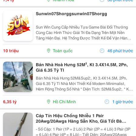
Sunwin07Shorggsunwin07Shorgg
Sun Win Cung Cấp Nhiều Tựa Game Bài Đổi Thưởng
Cùng Các Hình Thức Giải Trí Đa Dạng Trên Một Nền
Tảng Hiện Đại. Hệ Thống Được Thiết Kế Để Vận Hành
Ổn Định, Truy Cập Nhanh Và Tương Thích Với Nhiều
Thiết Bị. Bên Cạnh Đó, Các Tính Năng Bảo Mật Cũng
10 triệu
Toàn quốc
46 phút trước
Được...
Bán Nhà Hoà Hưng 52M², Kt 3.4X14.5M, 2Pn,
Giá 6.35 Tỷ Tl
Bán Nhà Hoà Hưng 52M&Sup2;, Kt 3.4X14.5M, 2Pn,
Giá 6.35 Tỷ Tl Nhà Mới Thiết Kế Modern Minimalist,
Hẻm Rộng Thông Số Nhà * Diện Tích: 52M&Sup2;. * Kt:
3.4M X 14.5M. * Kết Cấu: 1 Trệt 1 Lầu. * Chủ Hỗ Trợ
Hoàn Thiện Thêm 1 Phòng Ngủ Trước Khi Bàn...
6,35 tỷ
Hồ Chí Minh
1 giờ trước
Cáp Tín Hiệu Chống Nhiễu 1 Pair
20Awg/20Awgs Hàng Sẵn Kho, Giá Tốt Đà
Nẵng, Huế
- Số Cặp: 1 Pair (1P = 2 Lõi) 2 Pair (2P = 4 Lõi) 3 Pair (3P
= 6 Lõi) 4 Pair (4P = 8 Lõi) - Tiết Diện: 20Awg/20Awgs