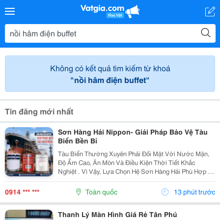
Không có kết quả tìm kiếm từ khoá
"nồi hâm điện buffet"
Tin đăng mới nhất
Sơn Hàng Hải Nippon- Giải Pháp Bảo Vệ Tàu
Biển Bền Bỉ
Tàu Biển Thường Xuyên Phải Đối Mặt Với Nước Mặn,
Độ Ẩm Cao, Ăn Mòn Và Điều Kiện Thời Tiết Khắc
Nghiệt . Vì Vậy, Lựa Chọn Hệ Sơn Hàng Hải Phù Hợp Là
Yếu Tố Quan Trọng Giúp Bảo Vệ Bề Mặt Và Nâng Cao
Độ Bền Công Trình. Sơn Hàng Hải Nippon Được Ứng...
0914 *** ***
Toàn quốc
13 phút trước
Thanh Lý Màn Hình Giá Rẻ Tân Phú