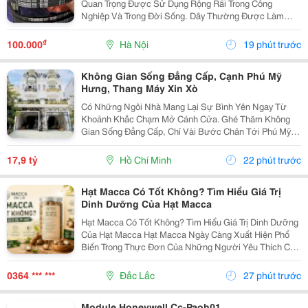
Quan Trọng Được Sử Dụng Rộng Rãi Trong Công
Nghiệp Và Trong Đời Sống. Dây Thường Được Làm
Bằng Cao Su Tổng Hợp Có Nguồn Gốc Từ Dầu Mỏ, Bên
Trong Có Hoặc Không Có Lõi Thép. Dây Curoa Truyền
₫
100.000
Hà Nội
19 phút trước
Động...
Không Gian Sống Đẳng Cấp, Cạnh Phú Mỹ
Hưng, Thang Máy Xin Xò
Có Những Ngôi Nhà Mang Lại Sự Bình Yên Ngay Từ
Khoảnh Khắc Chạm Mở Cánh Cửa. Ghé Thăm Không
Gian Sống Đẳng Cấp, Chỉ Vài Bước Chân Tới Phú Mỹ
Hưng: - Vị Trí: Kdc Tân Mỹ, Đường Rộng 20M Thông
Thoáng - Diện Tích: 5 &Times; 18M &Bull; 1 Trệt 3 Lầu...
17,9 tỷ
Hồ Chí Minh
22 phút trước
Hạt Macca Có Tốt Không? Tìm Hiểu Giá Trị
Dinh Dưỡng Của Hạt Macca
Hạt Macca Có Tốt Không? Tìm Hiểu Giá Trị Dinh Dưỡng
Của Hạt Macca Hạt Macca Ngày Càng Xuất Hiện Phổ
Biến Trong Thực Đơn Của Những Người Yêu Thích Các
Loại Hạt Dinh Dưỡng. Với Vị Béo Nhẹ, Thơm Bùi Và
Cách Sử Dụng Đơn Giản, Macca Có Thể Trở Thành
0364 *** ***
Đắc Lắc
27 phút trước
Món...
Module Honeywell Cc-Paoh01