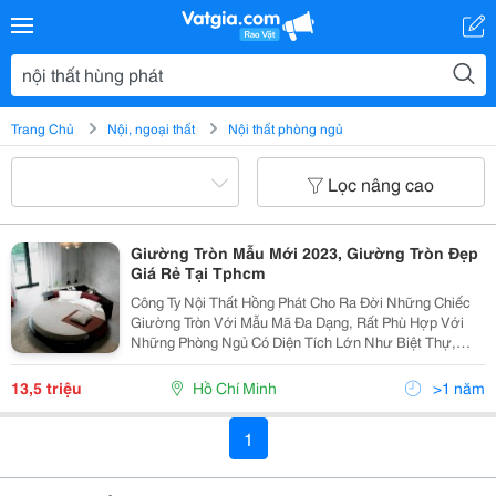
Trang Chủ
Nội, ngoại thất
Nội thất phòng ngủ
Lọc nâng cao
Giường Tròn Mẫu Mới 2023, Giường Tròn Đẹp
Giá Rẻ Tại Tphcm
Công Ty Nội Thất Hồng Phát Cho Ra Đời Những Chiếc
Giường Tròn Với Mẫu Mã Đa Dạng, Rất Phù Hợp Với
Những Phòng Ngủ Có Diện Tích Lớn Như Biệt Thự,
Khách Sạn,.. Tư Vấn Thiết Kế Miễn Phí, Giao Hàng
Nhanh, Đúng Yêu Cầu, Bảo Hành 4 Năm, Giao Hàng
13,5 triệu
Hồ Chí Minh
>1 năm
Tận Nơi V
1