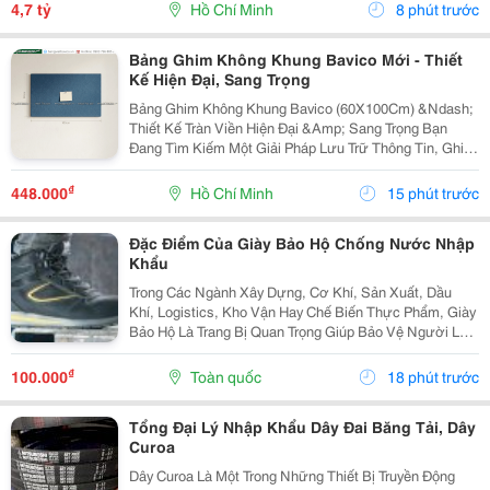
Gửi Gắm Căn Hộ Này Lại Với Giá 4.7 Tỷ - Căn Hộ...
4,7 tỷ
Hồ Chí Minh
8 phút trước
Bảng Ghim Không Khung Bavico Mới - Thiết
Kế Hiện Đại, Sang Trọng
Bảng Ghim Không Khung Bavico (60X100Cm) &Ndash;
Thiết Kế Tràn Viền Hiện Đại &Amp; Sang Trọng Bạn
Đang Tìm Kiếm Một Giải Pháp Lưu Trữ Thông Tin, Ghi
Chú Công Việc Vừa Tiện Lợi Vừa Nâng Tầm Thẩm Mỹ
Cho Không Gian Sống Và Làm Việc? Bảng Ghim
₫
448.000
Hồ Chí Minh
15 phút trước
Không...
Đặc Điểm Của Giày Bảo Hộ Chống Nước Nhập
Khẩu
Trong Các Ngành Xây Dựng, Cơ Khí, Sản Xuất, Dầu
Khí, Logistics, Kho Vận Hay Chế Biến Thực Phẩm, Giày
Bảo Hộ Là Trang Bị Quan Trọng Giúp Bảo Vệ Người Lao
Động Trước Những Nguy Cơ Tiềm Ẩn Trong Môi Trường
Làm Việc. Đối Với Những Công Việc Thường Xuyên...
₫
100.000
Toàn quốc
18 phút trước
Tổng Đại Lý Nhập Khẩu Dây Đai Băng Tải, Dây
Curoa
Dây Curoa Là Một Trong Những Thiết Bị Truyền Động