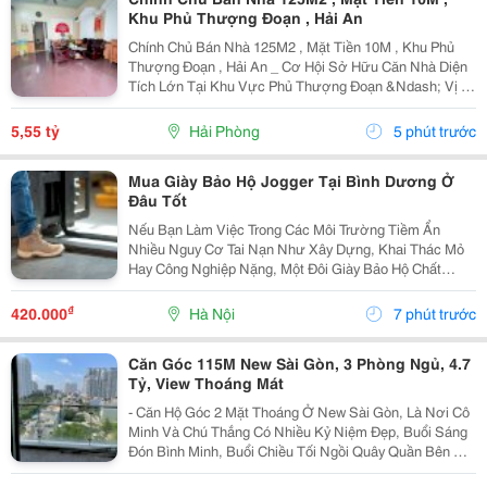
Khu Phủ Thượng Đoạn , Hải An
Chính Chủ Bán Nhà 125M2 , Mặt Tiền 10M , Khu Phủ
Thượng Đoạn , Hải An _ Cơ Hội Sở Hữu Căn Nhà Diện
Tích Lớn Tại Khu Vực Phủ Thượng Đoạn &Ndash; Vị Trí
Đẹp, Ngõ Rộng, Ô Tô Chỉ Cách Nhà Vài Bước Chân.
Phù Hợp An Cư Hoặc Đầu Tư Lâu Dài. * Thông Tin...
5,55 tỷ
Hải Phòng
5 phút trước
Mua Giày Bảo Hộ Jogger Tại Bình Dương Ở
Đâu Tốt
Nếu Bạn Làm Việc Trong Các Môi Trường Tiềm Ẩn
Nhiều Nguy Cơ Tai Nạn Như Xây Dựng, Khai Thác Mỏ
Hay Công Nghiệp Nặng, Một Đôi Giày Bảo Hộ Chất
Lượng Là Trang Bị Không Thể Thiếu Để Bảo Vệ Đôi
Chân. Safety Jogger Là Thương Hiệu Giày Bảo Hộ Nổi
₫
420.000
Hà Nội
7 phút trước
Tiếng Với...
Căn Góc 115M New Sài Gòn, 3 Phòng Ngủ, 4.7
Tỷ, View Thoáng Mát
- Căn Hộ Góc 2 Mặt Thoáng Ở New Sài Gòn, Là Nơi Cô
Minh Và Chú Thắng Có Nhiều Kỷ Niệm Đẹp, Buổi Sáng
Đón Bình Minh, Buổi Chiều Tối Ngồi Quây Quần Bên Gia
Đình. Nay Chuẩn Bị Sang Ở Căn Biệt Thự Nên Đành