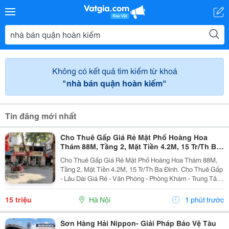
Không có kết quả tìm kiếm từ khoá
"nhà bán quận hoàn kiếm"
Tin đăng mới nhất
Cho Thuê Gấp Giá Rẻ Mặt Phố Hoàng Hoa
Thám 88M, Tầng 2, Mặt Tiền 4.2M, 15 Tr/Th Ba
Đình.
Cho Thuê Gấp Giá Rẻ Mặt Phố Hoàng Hoa Thám 88M,
Tầng 2, Mặt Tiền 4.2M, 15 Tr/Th Ba Đình. Cho Thuê Gấp
- Lâu Dài Giá Rẻ - Văn Phòng - Phòng Khám - Trung Tâm
Văn Hóa - Gia Đình Ở - Thang Máy - Có Chỗ Để Xe Máy.
Mô Tả: + Cho Thuê Gấp, Giá Rẻ, Lâu Dài...
15 triệu
Hà Nội
1 phút trước
Sơn Hàng Hải Nippon- Giải Pháp Bảo Vệ Tàu