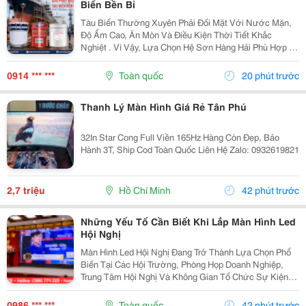
Biển Bền Bỉ
Tàu Biển Thường Xuyên Phải Đối Mặt Với Nước Mặn,
Độ Ẩm Cao, Ăn Mòn Và Điều Kiện Thời Tiết Khắc
Nghiệt . Vì Vậy, Lựa Chọn Hệ Sơn Hàng Hải Phù Hợp Là
Yếu Tố Quan Trọng Giúp Bảo Vệ Bề Mặt Và Nâng Cao
Độ Bền Công Trình. Sơn Hàng Hải Nippon Được Ứng...
0914 *** ***
Toàn quốc
20 phút trước
Thanh Lý Màn Hình Giá Rẻ Tân Phú
32In Star Cong Full Viền 165Hz Hàng Còn Đẹp, Bảo
Hành 3T, Ship Cod Toàn Quốc Liên Hệ Zalo: 0932619821
2,7 triệu
Hồ Chí Minh
42 phút trước
Những Yếu Tố Cần Biết Khi Lắp Màn Hình Led
Hội Nghị
Màn Hình Led Hội Nghị Đang Trở Thành Lựa Chọn Phổ
Biến Tại Các Hội Trường, Phòng Họp Doanh Nghiệp,
Trung Tâm Hội Nghị Và Không Gian Tổ Chức Sự Kiện
Nhờ Khả Năng Hiển Thị Hình Ảnh Lớn, Rõ Nét Và Ổn
Định. Tuy Nhiên, Để Lựa Chọn Được Hệ Thống...
0986 *** ***
Toàn quốc
42 phút trước