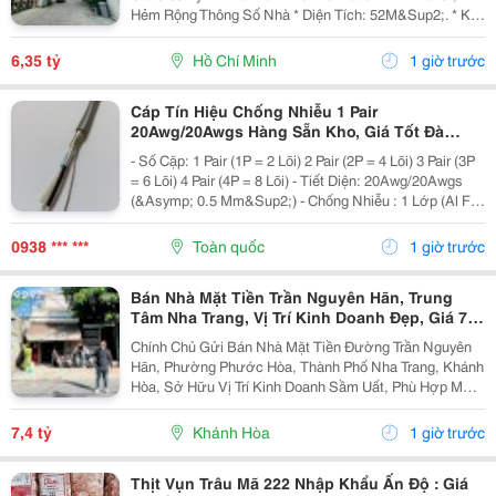
Hẻm Rộng Thông Số Nhà * Diện Tích: 52M&Sup2;. * Kt:
3.4M X 14.5M. * Kết Cấu: 1 Trệt 1 Lầu. * Chủ Hỗ Trợ
Hoàn Thiện Thêm 1 Phòng Ngủ Trước Khi Bàn...
6,35 tỷ
Hồ Chí Minh
1 giờ trước
Cáp Tín Hiệu Chống Nhiễu 1 Pair
20Awg/20Awgs Hàng Sẵn Kho, Giá Tốt Đà
Nẵng, Huế
- Số Cặp: 1 Pair (1P = 2 Lõi) 2 Pair (2P = 4 Lõi) 3 Pair (3P
= 6 Lõi) 4 Pair (4P = 8 Lõi) - Tiết Diện: 20Awg/20Awgs
(&Asymp; 0.5 Mm&Sup2;) - Chống Nhiễu : 1 Lớp (Al Foil
)/ 2 Lớp Chống Nhiễu (Al Foil + Lớp Lưới Chống Nhiễu) -
Vật Liệu: Đồng...
0938 *** ***
Toàn quốc
1 giờ trước
Bán Nhà Mặt Tiền Trần Nguyên Hãn, Trung
Tâm Nha Trang, Vị Trí Kinh Doanh Đẹp, Giá 7,4
Tỷ
Chính Chủ Gửi Bán Nhà Mặt Tiền Đường Trần Nguyên
Hãn, Phường Phước Hòa, Thành Phố Nha Trang, Khánh
Hòa, Sở Hữu Vị Trí Kinh Doanh Sầm Uất, Phù Hợp Mở
Cửa Hàng, Văn Phòng, Showroom Hoặc Đầu Tư Cho
Thuê Lâu Dài. Thông Tin Chi Tiết. - Địa Chỉ: Số...
7,4 tỷ
Khánh Hòa
1 giờ trước
Thịt Vụn Trâu Mã 222 Nhập Khẩu Ấn Độ : Giá