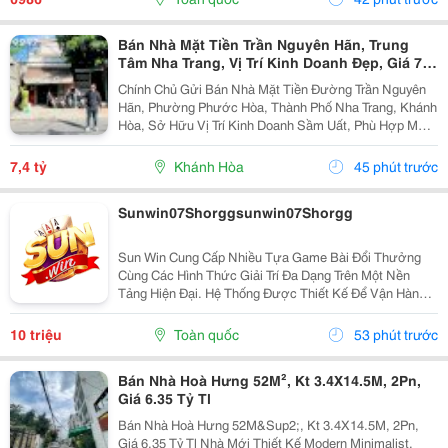
Bán Nhà Mặt Tiền Trần Nguyên Hãn, Trung
Tâm Nha Trang, Vị Trí Kinh Doanh Đẹp, Giá 7,4
Tỷ
Chính Chủ Gửi Bán Nhà Mặt Tiền Đường Trần Nguyên
Hãn, Phường Phước Hòa, Thành Phố Nha Trang, Khánh
Hòa, Sở Hữu Vị Trí Kinh Doanh Sầm Uất, Phù Hợp Mở
Cửa Hàng, Văn Phòng, Showroom Hoặc Đầu Tư Cho
Thuê Lâu Dài. Thông Tin Chi Tiết. - Địa Chỉ: Số...
7,4 tỷ
Khánh Hòa
45 phút trước
Sunwin07Shorggsunwin07Shorgg
Sun Win Cung Cấp Nhiều Tựa Game Bài Đổi Thưởng
Cùng Các Hình Thức Giải Trí Đa Dạng Trên Một Nền
Tảng Hiện Đại. Hệ Thống Được Thiết Kế Để Vận Hành
Ổn Định, Truy Cập Nhanh Và Tương Thích Với Nhiều
Thiết Bị. Bên Cạnh Đó, Các Tính Năng Bảo Mật Cũng
10 triệu
Toàn quốc
53 phút trước
Được...
Bán Nhà Hoà Hưng 52M², Kt 3.4X14.5M, 2Pn,
Giá 6.35 Tỷ Tl
Bán Nhà Hoà Hưng 52M&Sup2;, Kt 3.4X14.5M, 2Pn,
Giá 6.35 Tỷ Tl Nhà Mới Thiết Kế Modern Minimalist,