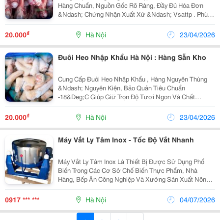
Hàng Chuẩn, Nguồn Gốc Rõ Ràng, Đầy Đủ Hóa Đơn
&Ndash; Chứng Nhận Xuất Xứ &Ndash; Vsattp . Phù
Hợp Cho Quán Bún Phở, Nhà Hàng, Bếp Công Nghiệp.
Đặc Điểm Sản Phẩm Xương Ống Là Phần Xương Bắp
₫
20.000
Hà Nội
23/04/2026
Chân...
Đuôi Heo Nhập Khẩu Hà Nội : Hàng Sẵn Kho
Cung Cấp Đuôi Heo Nhập Khẩu , Hàng Nguyên Thùng
&Ndash; Nguyên Kiện, Bảo Quản Tiêu Chuẩn
-18&Deg;C Giúp Giữ Trọn Độ Tươi Ngon Và Chất
Lượng Khi Đến Tay Khách Hàng. Phù Hợp Cho Quán
Ăn, Nhà Hàng, Bếp Gia Đình. Đặc Điểm Nổi Bật Thịt
₫
20.000
Hà Nội
23/04/2026
Ngọt Tự...
Máy Vắt Ly Tâm Inox - Tốc Độ Vắt Nhanh
Máy Vắt Ly Tâm Inox Là Thiết Bị Được Sử Dụng Phổ
Biến Trong Các Cơ Sở Chế Biến Thực Phẩm, Nhà
Hàng, Bếp Ăn Công Nghiệp Và Xưởng Sản Xuất Nông
Sản. Với Nguyên Lý Quay Ly Tâm Tốc Độ Cao, Máy
Giúp Loại Bỏ Lượng Nước Dư Thừa Trên Bề Mặt Thực
0917 *** ***
Hà Nội
04/07/2026
Phẩm Chỉ...