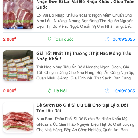
Nhận Đơn Sỉ Lõi Vai Bò Nhập Khẩu . Giao Toàn
Quốc
Lõi Vai Bò Nhập Khẩu &Ndash; Ngon Mềm Chuẩn Cho
Món Lẩu, Nướng, Nhúng Bạn Đang Tìm Nguồn Nguyên
Liệu Thịt Bò Mềm, Ngọt, Chuẩn Vị Cho Nhà Hàng, Bếp
Ăn, Quán Lẩu &Ndash; Nướng ? Thực Phẩm Sạch Việt
Nam Chuyên Phân Phối Sỉ Lõi Vai Bò Nhập Khẩu Từ...
₫
2.000
Toàn quốc
08/09/2025
Giá Tốt Nhất Thị Trường :Thịt Nạc Mông Trâu
Nhập Khẩu!
Thịt Nạc Mông Trâu Ấn Độ &Ndash; Ngon, Sạch, Giá
Tốt! Chuyên Dùng Cho Nhà Hàng, Bếp Ăn Công Nghiệp,
Quán Nhậu &Amp; Gia Đình Yêu Thịt Sạch! Bạn Đang
Tìm Một Loại Thịt Nạc, Chắc, Đậm Đà , Phù Hợp Để
Xào, Nướng, Kho Hay Hầm? Thịt Nạc Mông Trâu Ấn...
₫
2.000
Hà Nội
10/09/2025
Dẻ Sườn Bò Giá Sỉ Ưu Đãi Cho Đại Lý & Đối
Tác Lâu Dài
Mua Bán - Phân Phối Sỉ Dẻ Sườn Bò Nhập Khẩu Mỹ
&Ndash; Úc Giải Pháp Nguyên Liệu Thịt Bò Chất Lượng
Cho Nhà Hàng, Bếp Ăn Công Nghiệp, Quán Ăn! Bạn
Đang Tìm Kiếm Nguồn Dẻ Sườn Bò Nhập Khẩu Chính