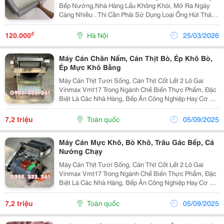
Bếp Nướng,Nhà Hàng Lẩu Không Khói, Mở Ra Ngày
Càng Nhiều . Thì Cần Phải Sử Dụng Loại Ống Hút Thải
Nhiệt Chịu Được Nhiệt Độ Tốt An Toàn Ống Nhôm Nhún
Là Sự Lựa Chọn Hoàn Hảo Nhất . Ống Nhôm Nhún
₫
120.000
Hà Nội
25/03/2026
Được...
Máy Cán Chân Nấm, Cán Thịt Bò, Ép Khô Bò,
Ép Mực Khô Bằng
Máy Cán Thịt Tươi Sống, Cán Thịt Cốt Lết 2 Lô Gai
Vinmax Vmt17 Trong Ngành Chế Biến Thực Phẩm, Đặc
Biệt Là Các Nhà Hàng, Bếp Ăn Công Nghiệp Hay Cơ Sở
Kinh Doanh Thực Phẩm, Việc Sơ Chế Thịt Nhanh
Chóng Và Đảm Bảo Thẩm Mỹ Là Vô Cùng Quan Trọng.
7,2 triệu
Toàn quốc
05/09/2025
Máy...
Máy Cán Mực Khô, Bò Khô, Trâu Gác Bếp, Cá
Nướng Chạy
Máy Cán Thịt Tươi Sống, Cán Thịt Cốt Lết 2 Lô Gai
Vinmax Vmt17 Trong Ngành Chế Biến Thực Phẩm, Đặc
Biệt Là Các Nhà Hàng, Bếp Ăn Công Nghiệp Hay Cơ Sở
Kinh Doanh Thực Phẩm, Việc Sơ Chế Thịt Nhanh
Chóng Và Đảm Bảo Thẩm Mỹ Là Vô Cùng Quan Trọng.
7,2 triệu
Toàn quốc
05/09/2025
Máy...