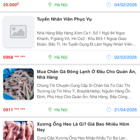
Nhập Khẩu Từ Ba Lan Có Đầy Đủ Hóa Đơn, Chứng Từ
₫
20.000
Hà Nội
04/02/2026
...
Tuyển Nhân Viên Phục Vụ
Nhà Hàng Bếp Hàng Xóm Cs1: Số 1 Ngõ 84 Ngọc
Khánh, P.giảng Võ, Hn Cs2 : Khu Bt3-1 Ngoại Giao
Đoàn, Bắc Tl, Hn Tuyển Dụng Đi Làm Ngay Nhân Viên
Phục Vụ (Nam,Nữ ): 20 Yêu Cầu: - Nam,Nữ Ngoại Hình
Ưa Nhìn - Tuổi Từ 18-25 - Nhanh Nhẹn, Giao Tiếp Tốt -
0968 *** ***
Hà Nội
02/03/2026
Ưu...
Mua Chân Gà Đông Lạnh Ở Đâu Cho Quán Ăn,
Nhà Hàng
Chúng Tôi Chuyên Cung Cấp Sỉ Chân Gà Từ Các Thị
Trường Uy Tín Như Ý, Brazil&Hellip; Nguồn Hàng Ổn
Định, Phù Hợp Cho Quán Ăn, Nhà Hàng, Bếp Công
Nghiệp, Đại Lý Phân Phối . ✨ Ưu Điểm Nổi Bật Chân Gà
Đều, Đẹp, Kích Thước Đồng Đều Không Thâm...
0911 *** ***
Hà Nội
21/04/2026
Xương Ống Heo Là Gì? Giá Bao Nhiêu Hôm
Nay
Cung Cấp Xương Ống Heo Nhập Khẩu Từ Ba Lan ,