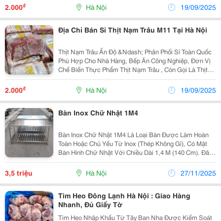
Ngạch , Chất Lượng Ổn Định, Giá Sỉ Cạnh Tranh...
₫
2.000
Hà Nội
19/09/2025
Địa Chỉ Bán Sỉ Thịt Nạm Trâu M11 Tại Hà Nội
Thịt Nạm Trâu Ấn Độ &Ndash; Phân Phối Sỉ Toàn Quốc
Phù Hợp Cho Nhà Hàng, Bếp Ăn Công Nghiệp, Đơn Vị
Chế Biến Thực Phẩm Thịt Nạm Trâu , Còn Gọi Là Thịt
Bụng Trâu , Được Xẻ Từ Phần Ức Của Con Trâu
&Ndash; Nơi Có Nhiều Mỡ Và Gân Xen Kẽ Trong...
₫
2.000
Hà Nội
19/09/2025
Bàn Inox Chữ Nhật 1M4
Bàn Inox Chữ Nhật 1M4 Là Loại Bàn Được Làm Hoàn
Toàn Hoặc Chủ Yếu Từ Inox (Thép Không Gỉ), Có Mặt
Bàn Hình Chữ Nhật Với Chiều Dài 1,4 M (140 Cm). Đây
Là Kích Thước Phổ Biến Trong Gia Đình, Quán Ăn, Nhà
Hàng, Bếp Công Nghiệp, Hay Các Không Gian Cần...
3,5 triệu
Hà Nội
27/11/2025
Tim Heo Đông Lạnh Hà Nội : Giao Hàng
Nhanh, Đủ Giấy Tờ
Tim Heo Nhập Khẩu Từ Tây Ban Nha Được Kiểm Soát