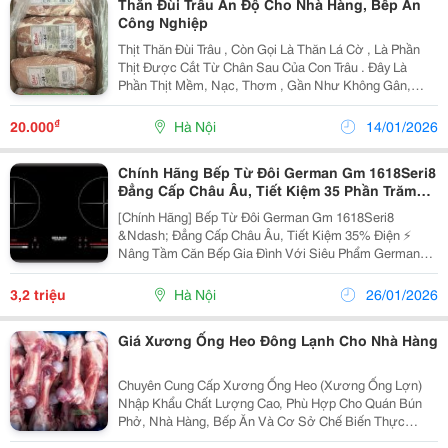
Thăn Đùi Trâu Ấn Độ Cho Nhà Hàng, Bếp Ăn
Công Nghiệp
Thịt Thăn Đùi Trâu , Còn Gọi Là Thăn Lá Cờ , Là Phần
Thịt Được Cắt Từ Chân Sau Của Con Trâu . Đây Là
Phần Thịt Mềm, Nạc, Thơm , Gần Như Không Gân,
Không Dai , Rất Được Ưa Chuộng Trong Chế Biến Món
Ăn. Thịt Thăn Đùi Trâu Nhập Khẩu Ấn Độ Thường...
₫
20.000
Hà Nội
14/01/2026
Chính Hãng Bếp Từ Đôi German Gm 1618Seri8
Đẳng Cấp Châu Âu, Tiết Kiệm 35 Phần Trăm
Điện
[Chính Hãng] Bếp Từ Đôi German Gm 1618Seri8
&Ndash; Đẳng Cấp Châu Âu, Tiết Kiệm 35% Điện ⚡
Nâng Tầm Căn Bếp Gia Đình Với Siêu Phẩm German
Gm 1618Seri8 &Ndash; Sự Kết Hợp Hoàn Hảo Giữa
Thiết Kế Sang Trọng Và Công Nghệ Inverter Đỉnh Cao!
3,2 triệu
Hà Nội
26/01/2026
Thiết Kế...
Giá Xương Ống Heo Đông Lạnh Cho Nhà Hàng
Chuyên Cung Cấp Xương Ống Heo (Xương Ống Lợn)
Nhập Khẩu Chất Lượng Cao, Phù Hợp Cho Quán Bún
Phở, Nhà Hàng, Bếp Ăn Và Cơ Sở Chế Biến Thực
Phẩm. Nguồn Gốc &Ndash; Xuất Xứ Xương Ống Heo