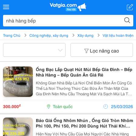
Trang Chủ
Công nghiệp, xây dựng
Xây dựng
Vật liệu hoàn thiện
Lọc nâng cao
Ống Bạc Lắp Quạt Hút Mùi Bếp Gia Đình – Bếp
Nhà Hàng – Bếp Quán Ăn Giá Rẻ
Không Gian Nhà Bếp Là Nơi Chế Biến Món Ăn Cũng Có
Thể Là Nơi Thưởng Thức Các Bữa Ăn Thân Mật Của
Gia Đình Nên Nhu Cầu Thoáng Mát Và Sạch Mùi Là Tất
Yếu. Để Có Một Không Gian Bếp Thông Thoáng
&Ndash; Không Có Mùi Của Thức Ăn/Dầu Mỡ Thì Bạn
₫
300.000
Toàn quốc
25/03/2026
Phải Lắp...
Báo Giá Ống Nhôm Nhún , Ống Gió Tròn Nhôm
Phi 100, Phi 150, Phi 200 Dùng Hút Thải Khí
Nóng, Chịu Nhiệt.
Hiện Nay Với Nhu Cầu Của Mọi Người Các Nhà Hàng