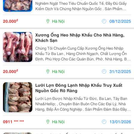
Nghiêm Ngặt Theo Tiêu Chuẩn Quốc Tế, Đầy Đủ Giấy
Kiểm Dịch Và Chứng Nhận Nguồn Gốc . Sản Phẩm
Được Đóng Thùng 10 Kg , Thích Hợp Cho Nhà Hàng,
Bếp Ăn Công Nghiệp, Cơ Sở Sản Xuất Thực Phẩm
₫
20.000
Hà Nội
08/12/2025
Hoặc Đại Lý...
Xương Ống Heo Nhập Khẩu Cho Nhà Hàng,
Khách Sạn
Chúng Tôi Chuyên Cung Cấp Xương Ống Heo Nhập
Khẩu Từ Ba Lan , Hàng Chính Ngạch, Chất Lượng Ổn
Định, Phù Hợp Cho Các Quán Bún, Phở, Nhà Hàng, Bếp
Ăn Công Nghiệp . Thông Tin Sản Phẩm Tên Sản Phẩm:
Xương Ống Heo (Xương Ống Lợn) Xuất Xứ: Ba Lan ...
₫
20.000
Hà Nội
31/12/2025
Lưỡi Lợn Đông Lạnh Nhập Khẩu Truy Xuất
Nguồn Gốc Rõ Ràng
Lưỡi Lợn Được Nhập Khẩu Từ Đức, Ba Lan, Tây Ban
Nha&Hellip; , Chuyên Bán Buôn Cho Các Đại Lý, Nhà
Hàng, Bếp Ăn Công Nghiệp . Sản Phẩm Đảm Bảo Đầy
Đủ Tiêu Chuẩn Vệ Sinh An Toàn Thực Phẩm , Có Nguồn
Gốc Xuất Xứ Rõ Ràng , Được Kiểm Soát Chặt Chẽ
0911 *** ***
Hà Nội
13/01/2026
Trong...