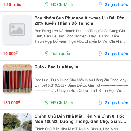
Htt.sale30@Gmail.com Website:
1,35 triệu
Hồ Chí Minh
3 ngày trước
Https://Hopthanhthinh.com Tốc Độ...
Bay Nhóm Sun Phuquoc Airways Ưu Đãi Đến
20% Tuyến Thành Đô Tp.hcm
Bạn Đang Lên Kế Hoạch Du Lịch Trung Quốc Cùng Gia
Đình, Bạn Bè Hay Đồng Nghiệp? Đây Là Thời Điểm
Thích Hợp Để Hiện Thực Hóa Chuyến Đi Với Chi Phí
Tiết Kiệm Hơn. Sun Phuquoc Airways Triển Khai
Chương Trình Ưu Đãi Bay Nhóm Lên Đến 20% Trên
₫
19.900
Toàn quốc
3 ngày trước
Đường Bay...
Rulo - Bao Lụa Máy In
Bao Lụa - Rulo Dùng Cho Máy In A4 Hàng Zin Tháo Máy
Lh : 0918.319.582 - Bằng Để Có Gia Tốt -----------------------
------------- Cty Chuyên Sửa Chữa Thiết Bị Tin Học Võ
Nguyễn Đc : 114/1 Tân Sơn Nhì, P.tân Sơn Nhì, Tp.hcm
₫
150.000
Hồ Chí Minh
3 ngày trước
Chính Chủ Bán Nhà Mặt Tiền Nhị Bình 8, Hóc
Môn 100M2, Đường Thông, Gần Chợ, Giá 2,6
Tỷ
Chính Chủ Bán Nhà Mặt Tiền Nhị Bình 8, Hóc Môn