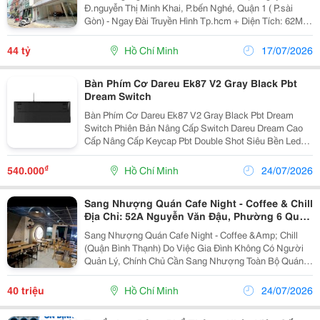
Sát Đâif Truyền
Đ.nguyễn Thị Minh Khai, P.bến Nghé, Quận 1 ( P.sài
Gòn) - Ngay Đài Truyền Hình Tp.hcm + Diện Tích: 62M2 -
Dtsd: 250M2. + Kết Cấu: 5 Tầng - Thang Máy - Có Lối Đi
Riêng. + Chỉ 30M Ra Mặt Tiền - Xung...
44 tỷ
Hồ Chí Minh
17/07/2026
Bàn Phím Cơ Dareu Ek87 V2 Gray Black Pbt
Dream Switch
Bàn Phím Cơ Dareu Ek87 V2 Gray Black Pbt Dream
Switch Phiên Bản Nâng Cấp Switch Dareu Dream Cao
Cấp Nâng Cấp Keycap Pbt Double Shot Siêu Bền Led
Rainbow Chia Theo Hàng Công Ty Tnhh Tm Dv Hợp
Thành Thịnh 406/55 Cộng Hòa, P. Tân Bình, Tp.hcm
₫
540.000
Hồ Chí Minh
24/07/2026
☎...
Sang Nhượng Quán Cafe Night - Coffee & Chill
Địa Chỉ: 52A Nguyễn Văn Đậu, Phường 6 Quận
Bình Thạnh, Tp.hcm
Sang Nhượng Quán Cafe Night - Coffee &Amp; Chill
(Quận Bình Thạnh) Do Việc Gia Đình Không Có Người
Quản Lý, Chính Chủ Cần Sang Nhượng Toàn Bộ Quán
Cafe Đang Hoạt Động Ổn Định, Có Lượng Khách Quen
Lớn. 1. Vị Trí Đắc Địa &Amp; Tiềm Năng - Địa Chỉ:...
40 triệu
Hồ Chí Minh
24/07/2026