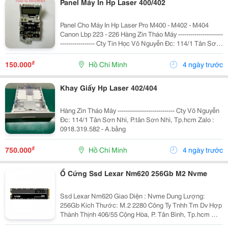
Panel Máy In Hp Laser 400/402
Panel Cho Máy In Hp Laser Pro M400 - M402 - M404
Canon Lbp 223 - 226 Hàng Zin Tháo Máy ----------------------
----------------- Cty Tin Học Võ Nguyễn Đc: 114/1 Tân Sơn
Nhì, P.tân Sơn Nhì, Tp.hcm Zalo : 0918.319.582 -
A.bằng
₫
150.000
Hồ Chí Minh
4 ngày trước
Khay Giấy Hp Laser 402/404
Hàng Zin Tháo Máy ---------------------------- Cty Võ Nguyễn
Đc: 114/1 Tân Sơn Nhì, P.tân Sơn Nhì, Tp.hcm Zalo :
0918.319.582 - A.bằng
₫
750.000
Hồ Chí Minh
4 ngày trước
Ổ Cứng Ssd Lexar Nm620 256Gb M2 Nvme
Ssd Lexar Nm620 Giao Diện : Nvme Dung Lượng:
256Gb Kích Thước: M.2 2280 Công Ty Tnhh Tm Dv Hợp
Thành Thịnh 406/55 Cộng Hòa, P. Tân Bình, Tp.hcm ☎
Hotline/Zalo: 0932 664 661 Email: