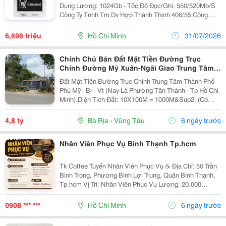
Dung Lượng: 1024Gb - Tốc Độ Đọc/Ghi: 550/520Mb/S
Công Ty Tnhh Tm Dv Hợp Thành Thịnh 406/55 Cộng
Hòa, P. Tân Bình, Tp.hcm ☎ Hotline/Zalo: 0932 664 661
Email: Htt.sale30@Gmail.com Website:...
6,696 triệu
Hồ Chí Minh
31/07/2026
Chính Chủ Bán Đất Mặt Tiền Đường Trục
Chính Đường Mỹ Xuân-Ngãi Giao Trung Tâm
Phường Tân Thành-Tp.hcm Giá 4.8 Tỷ
Đất Mặt Tiền Đường Trục Chính Trung Tâm Thành Phố
Phú Mỹ - Br - Vt (Nay Là Phường Tân Thành - Tp Hồ Chí
Minh).Diện Tích Đất: 10X100M = 1000M&Sup2; (Có
100M&Sup2; Thổ Cư).Có Sẵn Căn Nhà Cấp 4 Rộng Rãi,
120M&Sup2;.Giá Bán Chỉ: 4,8 Tỷngân Hàng Hỗ Trợ...
4,8 tỷ
Bà Rịa - Vũng Tàu
6 ngày trước
Nhân Viên Phục Vụ Bình Thạnh Tp.hcm
Tk Coffee Tuyển Nhân Viên Phục Vụ ☕ Địa Chỉ: 50 Trần
Bình Trọng, Phường Bình Lợi Trung, Quận Bình Thạnh,
Tp.hcm Vị Trí: Nhân Viên Phục Vụ Lương: 20.000
&Ndash; 25.000Đ/Giờ Công Việc - Phục Vụ Nước Cho
Khách Tại Quán - Dọn Dẹp Bàn Ghế, Giữ...
0908 *** ***
Hồ Chí Minh
6 ngày trước