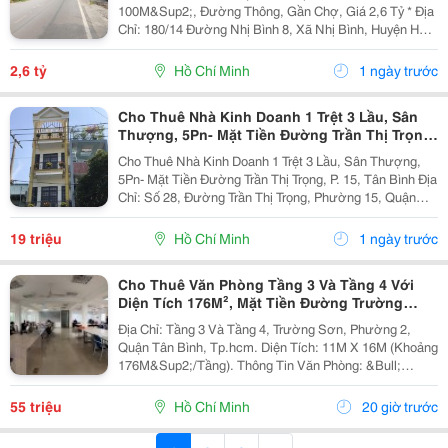
100M&Sup2;, Đường Thông, Gần Chợ, Giá 2,6 Tỷ * Địa
Chỉ: 180/14 Đường Nhị Bình 8, Xã Nhị Bình, Huyện Hóc
Môn, Tp.hcm Cũ. - Địa Chỉ Sau Sáp Nhập: Xã Đông
Thạnh, Tp.hcm. - Diện Tích: 4M X 25M, Tổng...
2,6 tỷ
Hồ Chí Minh
1 ngày trước
Cho Thuê Nhà Kinh Doanh 1 Trệt 3 Lầu, Sân
Thượng, 5Pn- Mặt Tiền Đường Trần Thị Trọng,
P. 15, Tân Bình
Cho Thuê Nhà Kinh Doanh 1 Trệt 3 Lầu, Sân Thượng,
5Pn- Mặt Tiền Đường Trần Thị Trọng, P. 15, Tân Bình Địa
Chỉ: Số 28, Đường Trần Thị Trọng, Phường 15, Quận
Tân Bình, Tp,Hcm Dt: 4,5X14M= 63M2 &Ndash; Nhà 1
Trệt 3 Lầu, Sân Thượng ( Dtsd:...
19 triệu
Hồ Chí Minh
1 ngày trước
Cho Thuê Văn Phòng Tầng 3 Và Tầng 4 Với
Diện Tích 176M², Mặt Tiền Đường Trường
Sơn, Tân Bình
Địa Chỉ: Tầng 3 Và Tầng 4, Trường Sơn, Phường 2,
Quận Tân Bình, Tp.hcm. Diện Tích: 11M X 16M (Khoảng
176M&Sup2;/Tầng). Thông Tin Văn Phòng: &Bull;
Không Gian Rộng, Bố Trí Linh Hoạt, Phù Hợp Từ 30 Đến
50 Nhân Sự. &Bull; Thiết Kế Mở, Tạo Môi...
55 triệu
Hồ Chí Minh
20 giờ trước