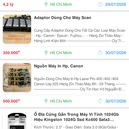
Máy Nóng Lạnh Và Trồng Rau - Khu Vực...
4,2 tỷ
Hồ Chí Minh
29/07/2026
Adaptor Dùng Cho Máy Scan
Cung Cấp Adaptor Dùng Cho Tất Cả Các Loại Máy Scan
- Hp - Canon - Epson - Fujitsu.... - Hàng Zin Tháo Máy -
Hàng Linh Kiện Mới -------------------------------------- Cty Tin
Học Võ Nguyễn Đc: 114/1 Tân Sơn Nhì, P.tân Sơn Nhì,
Tp.hcm Zalo :...
₫
350.000
Hồ Chí Minh
30/07/2026
Nguồn Máy In Hp, Canon
Nguồn Dùng Cho Máy In Hp Laser Pro 400 /402 /404
Canon Lbp 225 Hàng Zin Tháo Máy Bh : 03 Tháng ---------
--------------------------------------- Cty Tin Học Võ Nguyễn Đc:
114/1 Tân Sơn Nhì, P.tân Sơn Nhì, Tp.hcm Zalo :
0918.319.582 - A.bằng
₫
500.000
Hồ Chí Minh
30/07/2026
Ổ Đĩa Cứng Gắn Trong Máy Vi Tính 1024Gb
Hiệu Kingston 1024G Ssd Kc600 Sata3
2.5&Quot; ( Skc600/1024G )
Kích Thước: 2.5" - Giao Diện: Sata 3.0 (6Gb/Giây) -