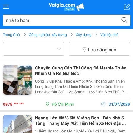
Trang Chủ
Công nghiệp, xây dựng
Xây dựng
Vật liệu thô
Lọc nâng cao
Chuyên Cung Cấp Thi Công Đá Marble Thiên
Nhiên Giá Rẻ Giá Gốc
Công Ty Cp Khai Thác &Amp; Xnk Khoáng Sản Thiên
Long Trung Tâm Đá Thiên Nhiên Sài Gòn Diệu Thiên
Long Jsc Địa Chỉ : - Vp Shrom : 168 Điện Biên Phủ, P.
17, Q. Bình Thạnh, Tp Hcm. - Mỏ Nhà Máy : Quỳ Hợp,
Nghệ An - Mst : 2900862009 -
0978 *** ***
Hồ Chí Minh
31/07/2026
Ngang Lớn 8M*8,5M Vuông Đẹp - Bán Nhà 5
Tầng Thang Máy Mặt Tiền Hẻm Xe Hơi Đậu
Cửa Đ.nguyẽn Thị Minh Khai, Quận 1 - Ngay
* Hiếm Ngang Lớn 8M * 8,5M - Xe Hơi Đậu Ngày Đêm