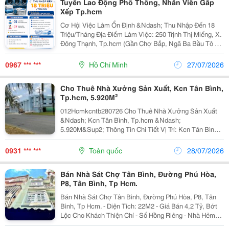
Tuyển Lao Động Phổ Thông, Nhân Viên Gấp
Xếp Tp.hcm
Cơ Hội Việc Làm Ổn Định &Ndash; Thu Nhập Đến 18
Triệu/Tháng Địa Điểm Làm Việc: 250 Trịnh Thị Miếng, X.
Đông Thạnh, Tp.hcm (Gần Chợ Bắp, Ngã Ba Bầu Tô Ký
&Ndash; Khu Vực Thới Tam Thôn Cũ) Vị Trí Tuyển Dụng
05 Lao Động Phổ Thông (Nam) 07 Nhân...
0967 *** ***
Hồ Chí Minh
27/07/2026
Cho Thuê Nhà Xưởng Sản Xuất, Kcn Tân Bình,
Tp.hcm, 5.920M²
012Hcmkcntb280726 Cho Thuê Nhà Xưởng Sản Xuất
&Ndash; Kcn Tân Bình, Tp.hcm &Ndash;
5.920M&Sup2; Thông Tin Chi Tiết Vị Trí: Kcn Tân Bình,
Tp.hcm Tổng Diện Tích Khuôn Viên: 10.810M&Sup2;
Diện Tích Sử Dụng Tổng Diện Tích Xây Dựng:
0931 *** ***
Toàn quốc
28/07/2026
5.920M&Sup2;...
Bán Nhà Sát Chợ Tân Bình, Đường Phú Hòa,
P8, Tân Bình, Tp Hcm.
Bán Nhà Sát Chợ Tân Bình, Đường Phú Hòa, P8, Tân
Bình, Tp Hcm. - Diện Tích: 22M2 - Giá Bán 4,2 Tỷ, Bớt
Lộc Cho Khách Thiện Chí - Sổ Hồng Riêng - Nhà Hẻm
Xe Hơi Có 3 Phòng Ngủ, 3 Wc. - Sân Thượng Đế Giàn