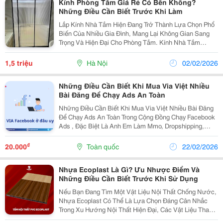
Kính Phòng Tắm Giá Rẻ Có Bền Không?
Những Điều Cần Biết Trước Khi Làm
Lắp Kính Nhà Tắm Hiện Đang Trở Thành Lựa Chọn Phổ
Biến Của Nhiều Gia Đình, Mang Lại Không Gian Sang
Trọng Và Hiện Đại Cho Phòng Tắm. Kính Nhà Tắm
Không Chỉ Giúp Tối Ưu Diện Tích, Tạo Cảm Giác
Thoáng Đãng Mà Còn Dễ Dàng Vệ Sinh, Chống Bám
1,5 triệu
Hà Nội
02/02/2026
Bẩn. Dịch Vụ...
Những Điều Cần Biết Khi Mua Via Việt Nhiều
Bài Đăng Để Chạy Ads An Toàn
Những Điều Cần Biết Khi Mua Via Việt Nhiều Bài Đăng
Để Chạy Ads An Toàn Trong Cộng Đồng Chạy Facebook
Ads , Đặc Biệt Là Anh Em Làm Mmo, Dropshipping,
Affiliate, Bán Hàng Online , Via Việt Nhiều Bài Đăng
Luôn Được Xem Là Một Trong Những Loại Tài...
₫
20.000
Toàn quốc
22/02/2026
Nhựa Ecoplast Là Gì? Ưu Nhược Điểm Và
Những Điều Cần Biết Trước Khi Sử Dụng
Nếu Bạn Đang Tìm Một Vật Liệu Nội Thất Chống Nước,
Nhựa Ecoplast Có Thể Là Lựa Chọn Đáng Cân Nhắc
Trong Xu Hướng Nội Thất Hiện Đại, Các Vật Liệu Thay
Thế Gỗ Ngày Càng Được Ưa Chuộng, Đặc Biệt Là