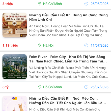
Khoăn Về Chi Phí Thay Mới. Thông Thường, Giá Thay...
3 triệu
Hồ Chí Minh
25/06/2026
Những Điều Cần Biết Khi Dùng An Cung Cùng
Nấm Linh Chi
An Cung Ngưu Hoàng Hoàn Và Nấm Linh Chi Đều Là
Những Sản Phẩm Được Nhiều Người Quan Tâm Trong
Việc Chăm Sóc Sức Khỏe, Đặc Biệt Ở Người Trung
Niên Và Cao Tuổi. Tuy Nhiên, Không Ít Người Băn
Khoăn Liệu Có Thể Sử Dụng Hai Sản Phẩm Này Cùng
1,19 triệu
Hà Nội
11/07/2026
Lúc Hay...
Palm River - Palm City - Khu Đô Thị Ven Sông
Tại Nam Rạch Chiếc, Liền Kề Trung Tâm Tài
Chính Quốc Tế Thủ Thiêm
Và Những Điều Cần Biết -Được Phát Triển Bởi Hướng
Việt Holdings Sau Khi Nhận Chuyển Nhượng Phần Vốn
Tại Palm City Từ Keppel Land. -Là Phân Khu Cuối Cùng
Của Đại Đô Thị Palm City &Ndash; Khu Đô Thị Đã Hiện
Hữu Cộng Đồng Cư Dân Và Hệ Tiện Ích Hoàn...
8 tỷ
Hồ Chí Minh
25/07/2026
Những Điều Cần Biết Khi Nuôi Mèo Con:
Hướng Dẫn Chi Tiết Cho Người Lần Đầu Làm
Sen
Những Điều Cần Biết Khi Nuôi Mèo Con Dành Cho