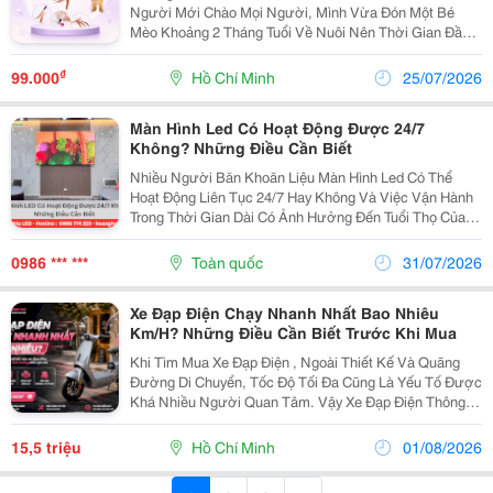
Người Mới Chào Mọi Người, Mình Vừa Đón Một Bé
Mèo Khoảng 2 Tháng Tuổi Về Nuôi Nên Thời Gian Đầu
Khá Bỡ Ngỡ. Từ Việc Chọn Thức Ăn, Khay Cát, Lịch
Tiêm Phòng Đến Cách Tập Cho Bé Đi Vệ Sinh Đúng Chỗ
₫
99.000
Hồ Chí Minh
25/07/2026
Đều...
Màn Hình Led Có Hoạt Động Được 24/7
Không? Những Điều Cần Biết
Nhiều Người Băn Khoăn Liệu Màn Hình Led Có Thể
Hoạt Động Liên Tục 24/7 Hay Không Và Việc Vận Hành
Trong Thời Gian Dài Có Ảnh Hưởng Đến Tuổi Thọ Của
Thiết Bị. Thực Tế, Các Dòng Màn Hình Led Chất Lượng
Cao Được Thiết Kế Để Hoạt Động Ổn Định Trong Thời...
0986 *** ***
Toàn quốc
31/07/2026
Xe Đạp Điện Chạy Nhanh Nhất Bao Nhiêu
Km/H? Những Điều Cần Biết Trước Khi Mua
Khi Tìm Mua Xe Đạp Điện , Ngoài Thiết Kế Và Quãng
Đường Di Chuyển, Tốc Độ Tối Đa Cũng Là Yếu Tố Được
Khá Nhiều Người Quan Tâm. Vậy Xe Đạp Điện Thông
Thường Chạy Được Bao Nhiêu Km/H Và Những Mẫu
Xe Tốc Độ Cao Có Gì Khác Biệt? Xe Đạp Điện
15,5 triệu
Hồ Chí Minh
01/08/2026
Thường...