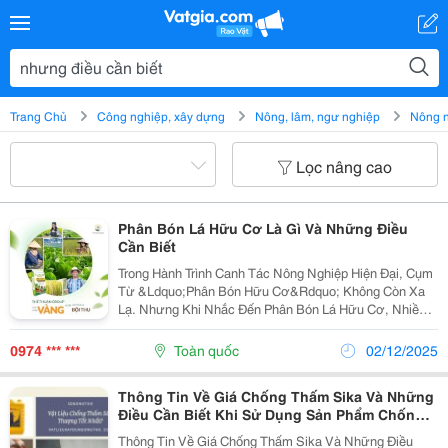
Trang Chủ
Công nghiệp, xây dựng
Nông, lâm, ngư nghiệp
Nông 
Lọc nâng cao
Phân Bón Lá Hữu Cơ Là Gì Và Những Điều
Cần Biết
Trong Hành Trình Canh Tác Nông Nghiệp Hiện Đại, Cụm
Từ &Ldquo;Phân Bón Hữu Cơ&Rdquo; Không Còn Xa
Lạ. Nhưng Khi Nhắc Đến Phân Bón Lá Hữu Cơ, Nhiều
Bà Con Vẫn Còn Thắc Mắc Phân Bón Lá Hữu Cơ Là Gì,
Khác Gì So Với Các Loại Phân Bón Thông Thường Và
0974 *** ***
Toàn quốc
02/12/2025
Vì...
Thông Tin Về Giá Chống Thấm Sika Và Những
Điều Cần Biết Khi Sử Dụng Sản Phẩm Chống
Thấm Sika
Thông Tin Về Giá Chống Thấm Sika Và Những Điều