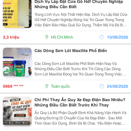
Dịch Vụ Lắp Đặt Cửa Gỗ Hdf Chuyên Nghiệp
Những Điều Cần Biết
Trong Lĩnh Vực Nội Thất Hiện Đại, Dịch Vụ Lắp Đặt Cửa
Gỗ Hdf Chuyên Nghiệp Đóng Vai Trò Quan Trọng Trong
Việc Đảm Bảo Hiệu Quả Sử Dụng, Thẩm Mỹ Và Độ Bền
Lâu Dài Của Cửa. Cửa Hdf Với Cấu Tạo Từ Lõi Hdf Mật
Độ Cao, Khung Gỗ Chắc Chắn Và Bề Mặt Phủ Sơn...
3,3 triệu
Hồ Chí Minh
10/06/2026
Các Dòng Sơn Lót Maxilite Phổ Biến
Các Dòng Sơn Lót Maxilite Phổ Biến Hiện Nay Và
Những Điều Cần Biết Trước Khi Thi Công Các Dòng
Sơn Lót Maxilite Đóng Vai Trò Quan Trọng Trong Việc
Nâng Cao Độ Bền Và Chất Lượng Của Toàn Bộ Hệ Sơn.
Tùy Thuộc Vào Vị Trí Sử Dụng Và Điều Kiện Công...
0969 *** ***
Toàn quốc
24/06/2026
Chi Phí Thay Ắc Quy Xe Đạp Điện Bao Nhiêu?
Những Điều Cần Biết Trước Khi Thay
Ắc Quy Là Bộ Phận Quyết Định Khả Năng Vận Hành Và
Quãng Đường Di Chuyển Của Xe Đạp Điện . Sau Một
Thời Gian Sử Dụng, Bình Sẽ Bị Chai, Yếu Điện Hoặc
Không Còn Tích Điện Tốt, Khiến Nhiều Người Băn