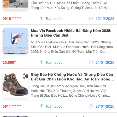
Cần Biết Khi Sử Dụng Sản Phẩm Chống Thấm Sika
Trong Lĩnh Vực Xây Dựng, Chống Thấm Luôn Là Hạng
Mục Quan Trọng Nhằm Bảo Vệ Công Trình Khỏi Tình
Trạng Thấm Nước, Nứt Nẻ, Ẩm Mốc Và Xuống Cấp
0919 *** ***
Toàn quốc
13/12/2025
Theo Thời...
Mua Via Facebook Nhiều Bài Đăng Năm 2025:
Những Điều Cần Biết.
Mua Via Facebook Nhiều Bài Đăng Năm 2025: Những
Điều Cần Biết. Mua Via Facebook Nhiều Bài Đăng Năm
2025: Những Điều Cần Biết Để Tránh Mất Tiền Oan
Bước Sang Năm 2025 , Facebook Tiếp Tục Siết Chặt
Thuật Toán, Đặc Biệt Là Với Các Tài Khoản Phục Vụ...
₫
20.000
Toàn quốc
21/01/2026
Giày Bảo Hộ Chống Nước Và Những Điều Cần
Biết Giữ Chân Luôn Khô Ráo, An Toàn Trong
Môi Trường Ẩm Ướt
Trong Điều Kiện Làm Việc Ngoài Trời, Khu Ẩm Ướt
Hoặc Nơi Tiếp Xúc Thường Xuyên Với Nước, Việc
Trang Bị Giày Bảo Hộ Lao Động Chống Nước Chính
Hãng Là Yếu Tố Cực Kỳ Quan Trọng Để Bảo Vệ Sức
Khỏe Và Hiệu Suất Làm Việc. Bài Tin &Ldquo;Giày Bảo
0911 *** ***
Toàn quốc
27/01/2026
Hộ Chống...