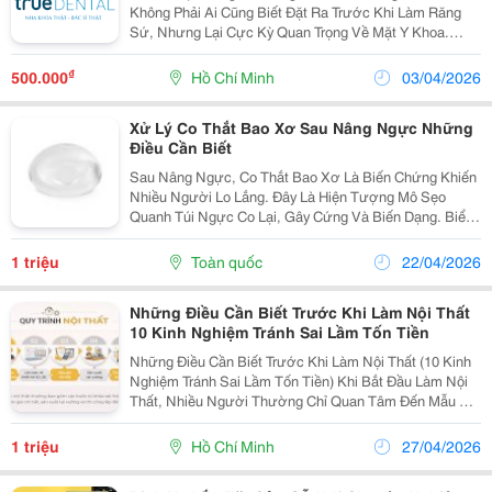
Không Phải Ai Cũng Biết Đặt Ra Trước Khi Làm Răng
Sứ, Nhưng Lại Cực Kỳ Quan Trọng Về Mặt Y Khoa.
Người Mắc Tiểu Đường Có Những Đặc Điểm Sinh Lý
Khác Biệt Ảnh Hưởng Trực Tiếp Đến Quá Trình Lành
₫
500.000
Hồ Chí Minh
03/04/2026
Thương,...
Xử Lý Co Thắt Bao Xơ Sau Nâng Ngực Những
Điều Cần Biết
Sau Nâng Ngực, Co Thắt Bao Xơ Là Biến Chứng Khiến
Nhiều Người Lo Lắng. Đây Là Hiện Tượng Mô Sẹo
Quanh Túi Ngực Co Lại, Gây Cứng Và Biến Dạng. Biểu
Hiện Thường Gặp Gồm Ngực Cứng, Mất Độ Mềm Mại,
Đau Hoặc Lệch Form. Tình Trạng Này Được Chia
1 triệu
Toàn quốc
22/04/2026
Thành...
Những Điều Cần Biết Trước Khi Làm Nội Thất
10 Kinh Nghiệm Tránh Sai Lầm Tốn Tiền
Những Điều Cần Biết Trước Khi Làm Nội Thất (10 Kinh
Nghiệm Tránh Sai Lầm Tốn Tiền) Khi Bắt Đầu Làm Nội
Thất, Nhiều Người Thường Chỉ Quan Tâm Đến Mẫu Mã
Đẹp Hoặc Chi Phí , Mà Bỏ Qua Những Yếu Tố Quan
Trọng Như Quy Trình Thi Công, Vật Liệu, Cách Lựa...
1 triệu
Hồ Chí Minh
27/04/2026