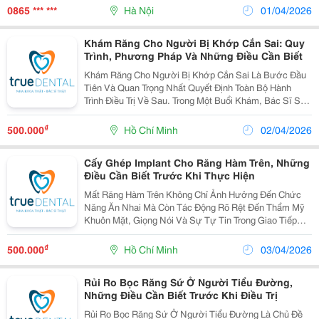
Những Dòng Nhựa Kỹ Thuật Có Độ Bền Cao. Một Trong
0865 *** ***
Hà Nội
01/04/2026
Số...
Khám Răng Cho Người Bị Khớp Cắn Sai: Quy
Trình, Phương Pháp Và Những Điều Cần Biết
Khám Răng Cho Người Bị Khớp Cắn Sai Là Bước Đầu
Tiên Và Quan Trọng Nhất Quyết Định Toàn Bộ Hành
Trình Điều Trị Về Sau. Trong Một Buổi Khám, Bác Sĩ Sẽ
Thực Hiện Đánh Giá Lâm Sàng Kết Hợp Chụp Phim X-
Quang Và Lấy Dấu Hàm Để Xác Định Chính Xác Dạng
₫
500.000
Hồ Chí Minh
02/04/2026
Sai...
Cấy Ghép Implant Cho Răng Hàm Trên, Những
Điều Cần Biết Trước Khi Thực Hiện
Mất Răng Hàm Trên Không Chỉ Ảnh Hưởng Đến Chức
Năng Ăn Nhai Mà Còn Tác Động Rõ Rệt Đến Thẩm Mỹ
Khuôn Mặt, Giọng Nói Và Sự Tự Tin Trong Giao Tiếp
Hàng Ngày. Cấy Ghép Implant Cho Răng Hàm Trên Hiện
Được Đánh Giá Là Giải Pháp Phục Hình Tối Ưu Nhất,
₫
500.000
Hồ Chí Minh
03/04/2026
Giúp...
Rủi Ro Bọc Răng Sứ Ở Người Tiểu Đường,
Những Điều Cần Biết Trước Khi Điều Trị
Rủi Ro Bọc Răng Sứ Ở Người Tiểu Đường Là Chủ Đề