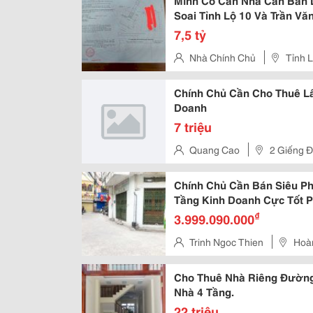
Mình Có Căn Nhà Cần Bán 
Soai Tỉnh Lộ 10 Và Trần V
7,5 tỷ
Nhà Chính Chủ
Tỉnh 
Chính Chủ Cần Cho Thuê L
Doanh
7 triệu
Quang Cao
2 Giếng 
Chính Chủ Cần Bán Siêu P
Tầng Kinh Doanh Cực Tốt 
₫
3.999.090.000
Trinh Ngoc Thien
Hoà
Cho Thuê Nhà Riêng Đườn
Nhà 4 Tầng.
22 triệu