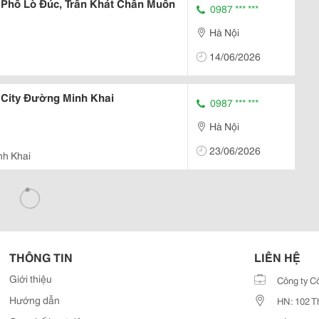
Phố Lò Đúc, Trần Khát Chân Muốn
0987 *** ***
Hà Nội
14/06/2026
 City Đường Minh Khai
0987 *** ***
Hà Nội
23/06/2026
nh Khai
THÔNG TIN
LIÊN HỆ
Giới thiệu
Công ty C
Hướng dẫn
HN: 102 T