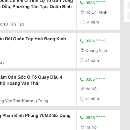
Dùm Cô Em Ở Tỉnh Lộ 10 Gần Vòng
0933 *** ***
ăn Dầu, Phường Tân Tạo, Quận Bình
Hồ Chí Minh
>1 năm
Lộ 10 Tân Tạo
âu Dài Quán Tạp Hoá Đang Kinh
0984 *** ***
Quảng Ninh
>1 năm
Đáy
hẩm Căn Góc Ô Tô Quay Đầu 4
0385 *** ***
Phố Hoàng Văn Thái
Hà Nội
>1 năm
ng Văn Thái Khương Trung
g Phan Đình Phùng 70M2 Sử Dụng
0946 *** ***
Hà Nội