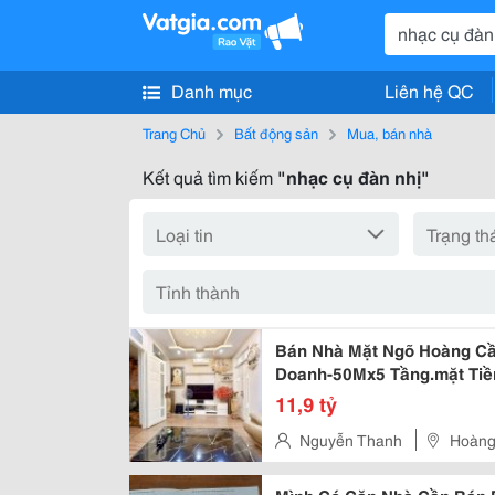
Danh mục
Liên hệ QC
Trang Chủ
Bất động sản
Mua, bán nhà
Kết quả tìm kiếm
"nhạc cụ đàn nhị"
Bán Nhà Mặt Ngõ Hoàng Cầ
Doanh-50Mx5 Tầng.mặt Tiề
11,9 tỷ
Nguyễn Thanh
Hoàng