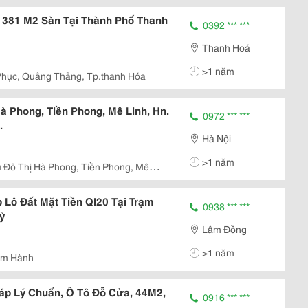
 381 M2 Sàn Tại Thành Phố Thanh
0392 *** ***
Thanh Hoá
>1 năm
hục, Quảng Thắng, Tp.thanh Hóa
à Phong, Tiền Phong, Mê Linh, Hn.
0972 *** ***
.
Hà Nội
>1 năm
 Đô Thị Hà Phong, Tiền Phong, Mê
 Lô Đất Mặt Tiền Ql20 Tại Trạm
0938 *** ***
ỷ
Lâm Đồng
>1 năm
ạm Hành
áp Lý Chuẩn, Ô Tô Đỗ Cửa, 44M2,
0916 *** ***