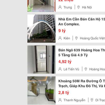
Trung
Hà Nội
Nhà Em Cần Bán Căn Hộ 15
An Complex.
9 tỷ
Kiên
Hoàng Quốc Việt
Bán Ngõ 639 Hoàng Hoa Th
5 Tầng Giá 4.9 Tỷ
4,92 tỷ
Lê Tiến Vũ
Hoàng Hoa
Khoảng 50M Ra Đường Ô Tô
Trạch, Giáp Khu Đô Thị, Và
2,8 tỷ
Thanh Nguyễn
Di Trạ