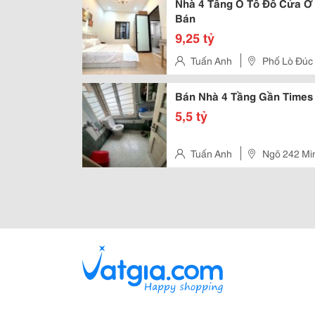
Nhà 4 Tầng Ô Tô Đỗ Cửa Ở 
Bán
9,25 tỷ
Tuấn Anh
Phố Lò Đúc
Bán Nhà 4 Tầng Gần Times
5,5 tỷ
Tuấn Anh
Ngõ 242 Mi