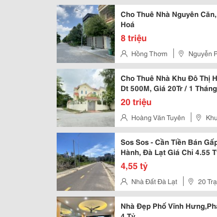
Cho Thuê Nhà Nguyên Căn,
Hoá
8 triệu
Hồng Thơm
Nguyễn P
Cho Thuê Nhà Khu Đô Thị H
Dt 500M, Giá 20Tr / 1 Tháng
20 triệu
Hoàng Văn Tuyên
Khu
Linh, Hn
Sos Sos - Cần Tiền Bán Gấp
Hành, Đà Lạt Giá Chỉ 4.55 T
4,55 tỷ
Nhà Đất Đà Lạt
20 Tr
Nhà Đẹp Phố Vĩnh Hưng,Ph
4 Tỷ