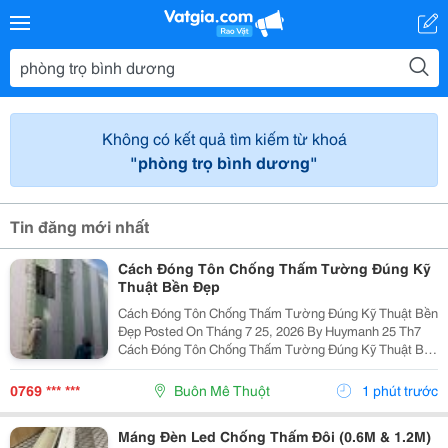
Không có kết quả tìm kiếm từ khoá
"phòng trọ bình dương"
Tin đăng mới nhất
Cách Đóng Tôn Chống Thấm Tường Đúng Kỹ
Thuật Bền Đẹp
Cách Đóng Tôn Chống Thấm Tường Đúng Kỹ Thuật Bền
Đẹp Posted On Tháng 7 25, 2026 By Huymanh 25 Th7
Cách Đóng Tôn Chống Thấm Tường Đúng Kỹ Thuật Bền
Đẹp Thấm Dột Tường Nhà, Đặc Biệt Là Khu Vực
Tường Hông Và Khe Giáp Ranh Giữa Hai...
0769 *** ***
Buôn Mê Thuột
1 phút trước
Máng Đèn Led Chống Thấm Đôi (0.6M & 1.2M)