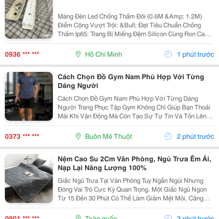
Máng Đèn Led Chống Thấm Đôi (0.6M &Amp; 1.2M)
Điểm Cộng Vượt Trội: &Bull; Đạt Tiêu Chuẩn Chống
Thấm Ip65: Trang Bị Miếng Đệm Silicon Cùng Ron Cao
Su Viền Quanh Nắp Kín Khít, Chống Xâm Nhập Tuyệt
Đối Từ Nước, Hơi Ẩm Và Bụi Bẩn. &Bull; Chất Liệu:...
0936 *** ***
Hồ Chí Minh
1 phút trước
Cách Chọn Đồ Gym Nam Phù Hợp Với Từng
Dáng Người
Cách Chọn Đồ Gym Nam Phù Hợp Với Từng Dáng
Người Trang Phục Tập Gym Không Chỉ Giúp Bạn Thoải
Mái Khi Vận Động Mà Còn Tạo Sự Tự Tin Và Tôn Lên
Vóc Dáng. Dù Là Người Mới Bắt Đầu Hay Đã Tập Luyện
Lâu Năm, Việc Lựa Chọn Quần Áo Phù Hợp Sẽ Giúp
0373 *** ***
Buôn Mê Thuột
2 phút trước
Nâng Cao...
Nệm Cao Su 2Cm Văn Phòng, Ngủ Trưa Êm Ái,
Nạp Lại Năng Lượng 100%
Giấc Ngủ Trưa Tại Văn Phòng Tuy Ngắn Ngủi Nhưng
Đóng Vai Trò Cực Kỳ Quan Trọng. Một Giấc Ngủ Ngon
Từ 15 Đến 30 Phút Có Thể Làm Giảm Mệt Mỏi, Căng
Thẳng, Đồng Thời Tăng Hiệu Suất Làm Việc Cho Buổi
Chiều Lên Gấp Đôi. Tuy Nhiên, Việc Phải Ngủ Gục
0901 *** ***
Toàn quốc
3 phút trước