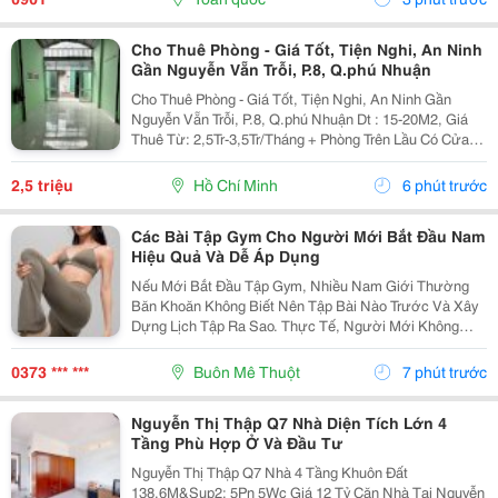
Trên...
Cho Thuê Phòng - Giá Tốt, Tiện Nghi, An Ninh
Gần Nguyễn Vẵn Trỗi, P.8, Q.phú Nhuận
Cho Thuê Phòng - Giá Tốt, Tiện Nghi, An Ninh Gần
Nguyễn Vẵn Trỗi, P.8, Q.phú Nhuận Dt : 15-20M2, Giá
Thuê Từ: 2,5Tr-3,5Tr/Tháng + Phòng Trên Lầu Có Cửa
Sổ Sạch, Thoáng, Nhà Vệ Sinh Riêng, Có Chỗ Nấu Ăn,
Rửa Đồ. Xe 100K/Tháng, Điện 3.5K/Kw, Nước...
2,5 triệu
Hồ Chí Minh
6 phút trước
Các Bài Tập Gym Cho Người Mới Bắt Đầu Nam
Hiệu Quả Và Dễ Áp Dụng
Nếu Mới Bắt Đầu Tập Gym, Nhiều Nam Giới Thường
Băn Khoăn Không Biết Nên Tập Bài Nào Trước Và Xây
Dựng Lịch Tập Ra Sao. Thực Tế, Người Mới Không
Cần Tập Quá Nặng Mà Nên Tập Trung Vào Các Bài Tập
Cơ Bản Để Cơ Thể Làm Quen Với Cường Độ Vận
0373 *** ***
Buôn Mê Thuột
7 phút trước
Động, Đồng...
Nguyễn Thị Thập Q7 Nhà Diện Tích Lớn 4
Tầng Phù Hợp Ở Và Đầu Tư
Nguyễn Thị Thập Q7 Nhà 4 Tầng Khuôn Đất
138,6M&Sup2; 5Pn 5Wc Giá 12 Tỷ Căn Nhà Tại Nguyễn