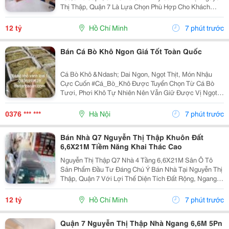
Thị Thập, Quận 7 Là Lựa Chọn Phù Hợp Cho Khách
Hàng Đang Tìm Kiếm Bất Động Sản Diện Tích Lớn,
Công Năng Đầy Đủ Và Có Khả Năng Khai Thác Lâu Dài.
12 tỷ
Hồ Chí Minh
7 phút trước
Sở Hữu Khuôn...
Bán Cá Bò Khô Ngon Giá Tốt Toàn Quốc
Cá Bò Khô &Ndash; Dai Ngon, Ngọt Thịt, Món Nhậu
Cực Cuốn #Cá_Bò_Khô Được Tuyển Chọn Từ Cá Bò
Tươi, Phơi Khô Tự Nhiên Nên Vẫn Giữ Được Vị Ngọt
Đặc Trưng Và Độ Dai Hấp Dẫn. Chỉ Cần Nướng Hoặc
Chiên Là Đã Có Ngay Món Ngon Cho Cả Gia Đình. Cá
0376 *** ***
Hà Nội
7 phút trước
Bò...
Bán Nhà Q7 Nguyễn Thị Thập Khuôn Đất
6,6X21M Tiềm Năng Khai Thác Cao
Nguyễn Thị Thập Q7 Nhà 4 Tầng 6,6X21M Sân Ô Tô
Sản Phẩm Đầu Tư Đáng Chú Ý Bán Nhà Tại Nguyễn Thị
Thập, Quận 7 Với Lợi Thế Diện Tích Đất Rộng, Ngang
Đẹp Và Vị Trí Thuận Tiện, Phù Hợp Cho Khách Hàng
Mua Ở Kết Hợp Khai Thác Hoặc Đầu Tư Tích Lũy Lâu...
12 tỷ
Hồ Chí Minh
7 phút trước
Quận 7 Nguyễn Thị Thập Nhà Ngang 6,6M 5Pn