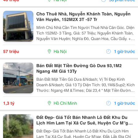
Cho Thuê Nhà, Nguyễn Khánh Toàn, Nguyễn
Văn Huyên, 152M2X 3T -57 Tr
Mình Chủ Nhà Cần Tìm Người Thuê Nhà Căn Góc. Diện
Tích 152M2- 3 Tầng, Giá: 57 Triệu; Nguyễn Khánh Toàn,
Nguyễn Văn Huyên; Nghĩa Đô, Quan Hoa, Cầu Giấy. +
Liên Hệ Trực Tiếp Chủ Nhà: 0946507497 + Vỉa Hè Lớn,
Mặt Tiền Rộng,Thoáng. + Vị Trí Gần Ngay Ngã...
57 triệu
Hà Nội
1 giờ trước
Bán Đất Mặt Tiền Đường Gò Dưa 93,1M2
Ngang 4M Giá 13Ty
Bán Đất Mặt Tiền Gò Dưa &Ndash; Vị Trí Đẹp Kinh
Doanh &Ndash; Giá 13 Tỷ Diện Tích: 93,1M&Sup2; Kích
Thước: Ngang 4M &Times; Dài 23,4 * Mặt Tiền Đường
Lớn, Xe Cộ Qua Lại Đông Đúc. * Thích Hợp Xây Nhà
Phố, Văn Phòng, Cửa Hàng, Showroom Hoặc Đầu...
1,3 tỷ
Hồ Chí Minh
1 giờ trước
Đất Đẹp- Giá Tốt Bán Nhanh Lô Đất Khu Du
Lịch Him Lam Tại Xã Cư Suê, Huyện Cư M''gar,
Đắk Lắk
Đất Đẹp- Giá Tốt Bán Nhanh Lô Đất Khu Du Lịch Him
Lam Tại Xã Cư Suê, Huyện Cư M'gar, Đắk Lắk Địa Chỉ