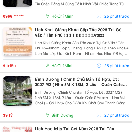
Tin Chắc Rằng Ai Cũng Có Ít Nhất Vài Chiếc Trong Tủ
Quần Áo. Đó Chính Là Chiếc Áo Thun. Mặc Dù Là Một
Trang Phục Cơ Bản, Dễ Mặc Và Dễ Phối Đồ, Nhưng
0966 *** ***
Hồ Chí Minh
25 phút trước
Để...
Lịch Khai Giảng Khóa Cấp Tốc 2026 Tại Gò
Vấp / Tân Phú !!!!!!!!!!!!!!!!!!!!Atezz
Lịch Khai Giảng Khóa Cấp Tốc 2026 Tại Gò Vấp / Tân
Phú ≫≫≫Nhóm Lớp 3 Tháng/ Đóng Tiền Hp Theo Khóa +
Lịch Mở Lớp Gửi Đính Kèm + Nhóm Học Nhờ 7-8 Bạn/
Lớp + Giáo Trình Ielts Có Band Điểm Lộ Trình, Sách
Nước Ngoài Bám Sát + Chia Đều 4 Kỹ...
9 triệu
Hồ Chí Minh
25 phút trước
Bình Dương ! Chính Chủ Bán Tổ Hợp, Dt :
3027 M2 ( Nhà 5M X 18M, 2 Lầu + Quán Cafe
S/Vườn + Nhà Vui Chơi ) Tel : - ( Chính Chủ )
Bình Dương ! Chính Chủ Bán Tổ Hợp, Dt : 3027 M2 (
Nhà 5M X 18M, 2 Lầu + Quán Cafe S/Vườn + Nhà Vui
Chơi ) + Có Hh % Cho D/Vụ Khi Chốt Cọc Thành Công .
D Giá Bán Toàn Bộ : 39 Tỷ ( Tl ) Trong Đó Thổ Cư 800 M2
. D/C : 25 Trần Quang Diệu , Phú...
39 tỷ
Bình Dương
27 phút trước
Lịch Học Ielts Tại Cet Năm 2026 Tại Tân