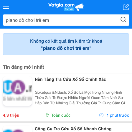
Không có kết quả tìm kiếm từ khoá
"piano đồ chơi trẻ em"
Tin đăng mới nhất
Nền Tảng Tra Cứu Xổ Số Chính Xác
Goketqua &Ndash; Xổ Số Là Một Trong Những Hình
Thức Giải Trí Được Nhiều Người Quan Tâm Nhờ Sự
Hấp Dẫn Từ Những Giải Thưởng Giá Trị Cùng Cảm Giác
Hồi Hộp Khi Chờ Đợi Kết Quả Quay Thưởng. Tuy Nhiên,
Việc Cập Nhật Thông Tin Nhanh Chóng Và Chính Xác...
4,3 triệu
Toàn quốc
1 phút trước
Công Cụ Tra Cứu Xổ Số Nhanh Chóng