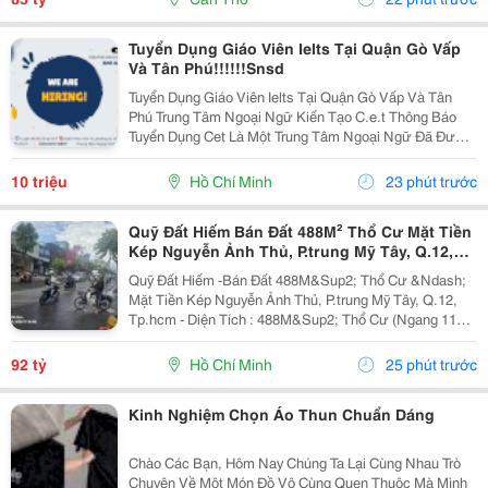
Tuyển Dụng Giáo Viên Ielts Tại Quận Gò Vấp
Và Tân Phú!!!!!!Snsd
Tuyển Dụng Giáo Viên Ielts Tại Quận Gò Vấp Và Tân
Phú Trung Tâm Ngoại Ngữ Kiến Tạo C.e.t Thông Báo
Tuyển Dụng Cet Là Một Trung Tâm Ngoại Ngữ Đã Được
Thành Lập 16 Năm Chuyên Về Chương Trình Anh Văn
Học Thuật Ielts &Ndash; Toefl Ibt. Trung Tâm...
10 triệu
Hồ Chí Minh
23 phút trước
Quỹ Đất Hiếm Bán Đất 488M² Thổ Cư Mặt Tiền
Kép Nguyễn Ảnh Thủ, P.trung Mỹ Tây, Q.12,
Tp.hcm
Quỹ Đất Hiếm -Bán Đất 488M&Sup2; Thổ Cư &Ndash;
Mặt Tiền Kép Nguyễn Ảnh Thủ, P.trung Mỹ Tây, Q.12,
Tp.hcm - Diện Tích : 488M&Sup2; Thổ Cư (Ngang 11M
X 45M) - Giá Bán : 92 Tỷ (Thương Lượng) Mặt Tiền Kép
Nguyễn Ảnh Thủ, Mặt Sau Thông Ra Đường...
92 tỷ
Hồ Chí Minh
25 phút trước
Kinh Nghiệm Chọn Áo Thun Chuẩn Dáng
Chào Các Bạn, Hôm Nay Chúng Ta Lại Cùng Nhau Trò
Chuyện Về Một Món Đồ Vô Cùng Quen Thuộc Mà Mình