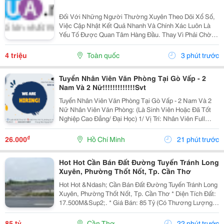
Đối Với Những Người Thường Xuyên Theo Dõi Xổ Số,
Việc Cập Nhật Kết Quả Nhanh Và Chính Xác Luôn Là
Yếu Tố Được Quan Tâm Hàng Đầu. Thay Vì Phải Chờ
Đợi Thông Tin Từ Nhiều Nguồn Khác Nhau, Người
Dùng Hiện Nay Có Thể Dễ Dàng Tra Cứu Ketqua Trên
4 triệu
Toàn quốc
3 phút trước
Các Nền...
Tuyển Nhân Viên Văn Phòng Tại Gò Vấp - 2
Nam Và 2 Nữ!!!!!!!!!!!!!Svt
Tuyển Nhân Viên Văn Phòng Tại Gò Vấp - 2 Nam Và 2
Nữ Nhân Viên Văn Phòng: (Là Sinh Viên Hoặc Đã Tốt
Nghiệp Cao Đẳng/ Đại Học) 1/ Vị Trí: Nhân Viên Full
Time (2 Nam 2 Nữ) Ca Làm: 13:00 Đến 21:00 (1 Tháng
Được Nghỉ Phép 1 Ngày, Và Hưởng Các Ngày...
₫
26.000
Hồ Chí Minh
21 phút trước
Hot Hot Cần Bán Đất Đường Tuyến Tránh Long
Xuyên, Phường Thốt Nốt, Tp. Cần Thơ
Hot Hot &Ndash; Cần Bán Đất Đường Tuyến Tránh Long
Xuyên, Phường Thốt Nốt, Tp. Cần Thơ * Diện Tích Đất:
17.500M&Sup2;. * Giá Bán: 85 Tỷ (Có Thương Lượng).
* Đất Ở Đô Thị 1.420M2, Mặt Tiền Rộng 40M, 16.100 M2
Trồng Lúa. Hướng Đông. * Vị Trí: Mặt...
85 tỷ
Cần Thơ
22 phút trước