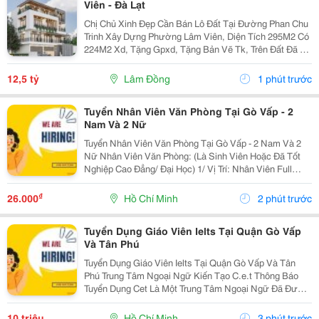
Viên - Đà Lạt
Chị Chủ Xinh Đẹp Cần Bán Lô Đất Tại Đường Phan Chu
Trinh Xây Dựng Phường Lâm Viên, Diện Tích 295M2 Có
224M2 Xd, Tặng Gpxd, Tặng Bản Vẽ Tk, Trên Đất Đã Ép
Cọc Giá 12.5Ty Liên Hệ 0917786186
12,5 tỷ
Lâm Đồng
1 phút trước
Tuyển Nhân Viên Văn Phòng Tại Gò Vấp - 2
Nam Và 2 Nữ
Tuyển Nhân Viên Văn Phòng Tại Gò Vấp - 2 Nam Và 2
Nữ Nhân Viên Văn Phòng: (Là Sinh Viên Hoặc Đã Tốt
Nghiệp Cao Đẳng/ Đại Học) 1/ Vị Trí: Nhân Viên Full
Time (2 Nam 2 Nữ) Ca Làm: 13:00 Đến 21:00 (1 Tháng
Được Nghỉ Phép 1 Ngày, Và Hưởng Các Ngày...
₫
26.000
Hồ Chí Minh
2 phút trước
Tuyển Dụng Giáo Viên Ielts Tại Quận Gò Vấp
Và Tân Phú
Tuyển Dụng Giáo Viên Ielts Tại Quận Gò Vấp Và Tân
Phú Trung Tâm Ngoại Ngữ Kiến Tạo C.e.t Thông Báo
Tuyển Dụng Cet Là Một Trung Tâm Ngoại Ngữ Đã Được
Thành Lập 16 Năm Chuyên Về Chương Trình Anh Văn
Học Thuật Ielts &Ndash; Toefl Ibt. Trung Tâm...
10 triệu
Hồ Chí Minh
3 phút trước