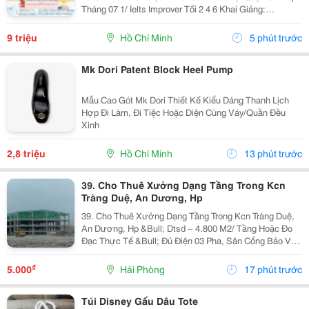
Tháng 07 1/ Ielts Improver Tối 2 4 6 Khai Giảng:
13/07/2026 Khung Giờ: 18:00 Đến 21:00 Học Phí Ưu Đãi
5% Khi Đăng Ký 2/ Ielts...
9 triệu
Hồ Chí Minh
5 phút trước
Mk Dori Patent Block Heel Pump
Mẫu Cao Gót Mk Dori Thiết Kế Kiểu Dáng Thanh Lịch
Hợp Đi Làm, Đi Tiệc Hoặc Diện Cùng Váy/Quần Đều
Xinh
2,8 triệu
Hồ Chí Minh
13 phút trước
39. Cho Thuê Xưởng Dạng Tầng Trong Kcn
Tràng Duệ, An Dương, Hp
39. Cho Thuê Xưởng Dạng Tầng Trong Kcn Tràng Duệ,
An Dương, Hp &Bull; Dtsd ~ 4.800 M2/ Tầng Hoặc Đo
Đạc Thực Tế &Bull; Đủ Điện 03 Pha, Sân Cổng Bảo Vệ,
Pccc Tự Động, Mới 100% &Bull; Giá Chào Thuê 5.25
Usd/ M2/ Tháng
₫
5.000
Hải Phòng
17 phút trước
Túi Disney Gấu Dâu Tote