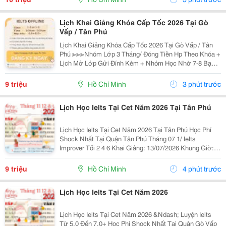
Lịch Khai Giảng Khóa Cấp Tốc 2026 Tại Gò
Vấp / Tân Phú
Lịch Khai Giảng Khóa Cấp Tốc 2026 Tại Gò Vấp / Tân
Phú ≫≫≫Nhóm Lớp 3 Tháng/ Đóng Tiền Hp Theo Khóa +
Lịch Mở Lớp Gửi Đính Kèm + Nhóm Học Nhờ 7-8 Bạn/
Lớp + Giáo Trình Ielts Có Band Điểm Lộ Trình, Sách
Nước Ngoài Bám Sát + Chia Đều 4 Kỹ...
9 triệu
Hồ Chí Minh
3 phút trước
Lịch Học Ielts Tại Cet Năm 2026 Tại Tân Phú
Lịch Học Ielts Tại Cet Năm 2026 Tại Tân Phú Học Phí
Shock Nhất Tại Quận Tân Phú Tháng 07 1/ Ielts
Improver Tối 2 4 6 Khai Giảng: 13/07/2026 Khung Giờ:
18:00 Đến 21:00 Học Phí Ưu Đãi 5% Khi Đăng Ký 2/ Ielts
Basic Tối 3 5 7 Khai...
9 triệu
Hồ Chí Minh
4 phút trước
Lịch Học Ielts Tại Cet Năm 2026
Lịch Học Ielts Tại Cet Năm 2026 &Ndash; Luyện Ielts
Từ 5.0 Đến 7.0+ Học Phí Shock Nhất Tại Quận Gò Vấp