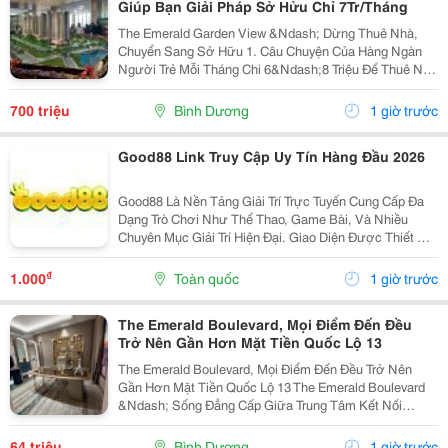
Giúp Bạn Giải Pháp Sở Hửu Chỉ 7Tr/Tháng
The Emerald Garden View &Ndash; Dừng Thuê Nhà,
Chuyển Sang Sở Hữu 1. Câu Chuyện Của Hàng Ngàn
Người Trẻ Mỗi Tháng Chi 6&Ndash;8 Triệu Để Thuê Nhà
Nhưng Tài Sản Vẫn Là Con Số 0. Emerald Garden View
Mang Đến Giải Pháp Giúp Bạn Chuyển Tiền Thuê Nhà...
700 triệu
Bình Dương
1 giờ trước
Good88 Link Truy Cập Uy Tín Hàng Đầu 2026
Good88 Là Nền Tảng Giải Trí Trực Tuyến Cung Cấp Đa
Dạng Trò Chơi Như Thể Thao, Game Bài, Và Nhiều
Chuyên Mục Giải Trí Hiện Đại. Giao Diện Được Thiết Kế
Trực Quan, Thân Thiện Với Người Dùng Trên Cả Điện
Thoại Và Máy Tính. Hệ Thống Bảo Mật Hiện Đại...
₫
1.000
Toàn quốc
1 giờ trước
The Emerald Boulevard, Mọi Điểm Đến Đều
Trở Nên Gần Hơn Mặt Tiền Quốc Lộ 13
The Emerald Boulevard, Mọi Điểm Đến Đều Trở Nên
Gần Hơn Mặt Tiền Quốc Lộ 13 The Emerald Boulevard
&Ndash; Sống Đẳng Cấp Giữa Trung Tâm Kết Nối
Tp.hcm Bạn Đang Tìm Một Căn Hộ Vừa Để Ở, Vừa Có
Tiềm Năng Đầu Tư Mạnh? The Emerald Boulevard
64 triệu
Bình Dương
1 giờ trước