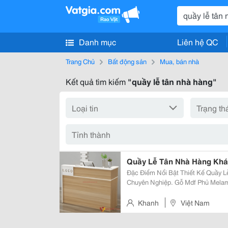
Danh mục
Liên hệ QC
Trang Chủ
Bất động sản
Mua, bán nhà
Kết quả tìm kiếm
"quầy lễ tân nhà hàng"
Quầy Lễ Tân Nhà Hàng Khác
Đặc Điểm Nổi Bật Thiết Kế Quầy Lễ Tân Nhà Hàng Gọn Gàng, Hiện Đại Và
Chuyên Nghiệp. Gỗ Mdf Phủ Melamine Bền Tốt, Chịu Lực Ổn. Kích Thước
Theo Tiêu Chuẩn, Có Đủ Các Size Lớn Nhỏ
Từng Chi Tiết, Lắp Ráp Cẩn Thận..
Khanh
Việt Nam