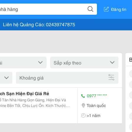
Đăng tin
Liên hệ Quảng Cáo: 02439747875
B
Khoảng giá
h Sạn Hiện Đại Giá Rẻ
0977 *** ***
Toàn quốc
 Cho Bạn Lựa Chọn. Gia Công Tỉ Mỉ
>1 năm
..