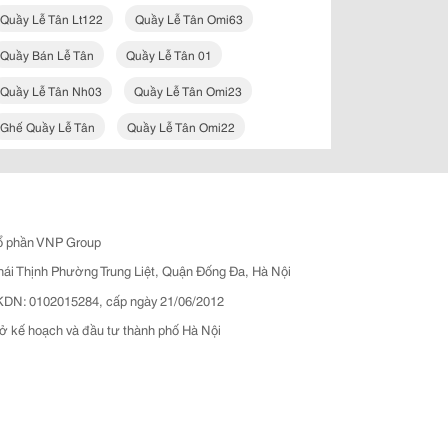
Quầy Lễ Tân Lt122
Quầy Lễ Tân Omi63
Quầy Bán Lễ Tân
Quầy Lễ Tân 01
Quầy Lễ Tân Nh03
Quầy Lễ Tân Omi23
Ghế Quầy Lễ Tân
Quầy Lễ Tân Omi22
ổ phần VNP Group
hái Thịnh Phường Trung Liệt, Quận Đống Đa, Hà Nội
N: 0102015284, cấp ngày 21/06/2012
ở kế hoạch và đầu tư thành phố Hà Nội