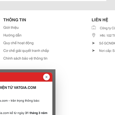
THÔNG TIN
LIÊN HỆ
Giới thiệu
Công ty C
Hướng dẫn
HN: 102 T
➤
Quy chế hoạt động
Số GCNĐKD
➤
Cơ chế giải quyết tranh chấp
Nơi cấp: S
Chính sách bảo vệ thông tin
IỆN TỬ VATGIA.COM
.com – trân trọng thông báo:
gia.com kể từ ngày
31 tháng 3 năm