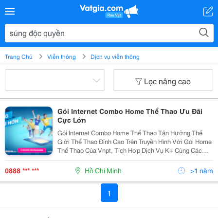
Trang Chủ
Viễn thông
Dịch vụ viễn thông
Lọc nâng cao
Gói Internet Combo Home Thể Thao Ưu Đãi
Cực Lớn
Gói Internet Combo Home Thể Thao Tận Hưởng Thế
Giới Thể Thao Đỉnh Cao Trên Truyền Hình Với Gói Home
Thể Thao Của Vnpt, Tích Hợp Dịch Vụ K+ Cùng Các
Giải Đấu Bóng Đá, Quần Vợt ... Sôi Động, Phát Sóng
Độc Quyền: - Tiết Kiệm Tới 50% Chi Phí Khi...
0888 *** ***
Hồ Chí Minh
>1 năm
1