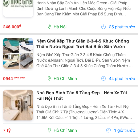
Hiện Đại
Hạnh Nhân Sấy Chín Ăn Liền Mộc Green - Giải Pháp
Dinh Dưỡng Lành Mạnh Cho Cuộc Sống Hiện Đại Nếu
Bạn Đang Tìm Kiếm Một Giải Pháp Bổ Sung Dinh
Dưỡng Vừa Thơm Ngon, Vừa Tiện Lợi Để Bắt Đầu
Ngày Mới Hoặc Nạp Năng Lượng Sau Giờ Làm Việc,
₫
246.000
Hà Nội
25 phút trước
Thì Hạnh Nhân...
Nệm Ghế Xếp Thư Giãn 2-3-4-5 Khúc Chống
Thấm Nước Ngoài Trời Bãi Biển Sân Vườn
Nệm Ghế Xếp Thư Giãn 2-3-4-5 Khúc Chống Thấm
Nước &Ndash; Ngoài Trời, Bãi Biển, Sân Vườn Nệm
Ghế Xếp Thư Giãn 2-3-4-5 Khúc Chống Thấm Nước Có
Nhiều Mẫu, Kích Thước, Màu Sắc Và Chất Liệu Phù
Hợp Nhu Cầu Lựa Chọn. Sản Phẩm Hoàn Thiện Tỉ Mỉ,
0944 *** ***
Hồ Chí Minh
44 phút trước
Bền Đẹp,...
Nhà Đẹp Bình Tân 5 Tầng Đẹp - Hẻm Xe Tải -
Full Nội Thất
Nhà Đẹp Bình Tân 5 Tầng Đẹp - Hẻm Xe Tải - Full Nội
Thất Giá Chỉ: 7 Tỷ (Thương Lượng) Diện Tích: 4 X
14.5M Kết Cấu: ✅ 1 Trệt, 1 Lửng, 3 Lầu. ✅ 4Pn, 5Wc
(Có Thể Bố Trí 6Pn). ✅ Phòng Thờ, Phòng Giặt, Sân
Thượng. Hẻm Xe Tải, Gần Mặt Tiền, Thuận...
7 tỷ
Hồ Chí Minh
1 giờ trước