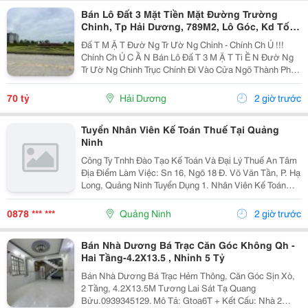
Bán Lô Đất 3 Mặt Tiền Mặt Đường Trường
Chinh, Tp Hải Dương, 789M2, Lô Góc, Kd Tốt,
Vị Trí Đẹp
Đấ T M Ặ T Đườ Ng Tr Ườ Ng Chinh - Chính Ch Ủ !!!
Chính Ch Ủ C Ầ N Bán Lô Đấ T 3 M Ặ T Ti Ề N Đườ Ng
Tr Ườ Ng Chinh Trục Chính Đi Vào Cửa Ngõ Thành Ph Ố
H Ả I D Ươ Ng - Di Ệ N Tích 789M2, Lô Góc 3 M Ặ T Ti Ề
N - H Ướ Ng Tây, Nam, B Ắ C - V Ị...
70 tỷ
Hải Dương
2 giờ trước
Tuyển Nhân Viên Kế Toán Thuế Tại Quảng
Ninh
Công Ty Tnhh Đào Tạo Kế Toán Và Đại Lý Thuế An Tâm
Địa Điểm Làm Việc: Sn 16, Ngõ 18 Đ. Võ Văn Tần, P. Hạ
Long, Quảng Ninh Tuyển Dụng 1. Nhân Viên Kế Toán
Thuế : 05 Mô Tả Công Việc: &Bull; Thực Hiện Các Công
Việc Liên Quan Đến Kế Toán Thuế...
0878 *** ***
Quảng Ninh
2 giờ trước
Bán Nhà Dương Bá Trạc Căn Góc Không Qh -
Hai Tầng-4.2X13.5 , Nhỉnh 5 Tỷ
Bán Nhà Dương Bá Trạc Hẻm Thông, Căn Góc Sịn Xò,
2 Tầng, 4.2X13.5M Tương Lai Sát Tạ Quang
Bửu.0939345129. Mô Tả: Gtoa6T + Kết Cấu: Nhà 2