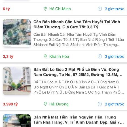
Tầng Btct Kiên Cố, 2 Phòng. + Vị Trí: Ngay Dương Bá
Trạc Thông Tạ Quang Bửu, Âu Dương Lân, Nguyễn Thị
6 tỷ
Hồ Chí Minh
3 giờ trước
Tần, Dạ...
Cần Bán Nhanh Căn Nhà Tâm Huyết Tại Vĩnh
Điềm Thượng, Giá Cực Tốt 3,3 Tỷ
Cần Bán Nhanh Căn Nhà Tâm Huyết Tại Vĩnh Điềm
Thượng, Giá Cực Tốt 3,3 Tỷ Bán Nhà Riêng 1 Trệt 1 Lầu
&Ndash; Full Nội Thất &Ndash; Vĩnh Điềm Thượng
&Ndash; Gần 23/10 Vị Trí: Thôn Vĩnh Điềm Thượng,
Cách Đường 23/10 Chỉ 50M Hẻm Thông Thoáng, Kết...
3,3 tỷ
Khánh Hòa
3 giờ trước
Bán Đất Lô Góc 2 Mặt Phố Lê Đình Vũ, Đông
Nam Cường, Tp Hd, 57.25M2, Đường 13.5M,
3.X Tỷ
Đấ T Lô Góc M Ặ T Ph Ố Lê Đ Ình V Ũ - Đ Ông Nam C
Ườ Ng!!! Chính Ch Ủ C Ầ N Bán Lô Đấ T Góc 2 M Ặ T
Ph Ố Lê Đ Ình V Ũ , Đ Ông Nam C Ườ Ng, Thành Ph Ố H
Ả I D Ươ Ng - Di Ệ N Tích 57.25M2, H Ướ Ng Tây, Tây B
Ắ C - M Ặ T Ti Ề N C Ự C R Ộ Ng -...
3,999 tỷ
Hải Dương
3 giờ trước
Bán Nhà Mặt Tiền Trần Nguyên Hãn, Trung
Tâm Nha Trang, Vị Trí Kinh Doanh Đẹp, Giá 7,4