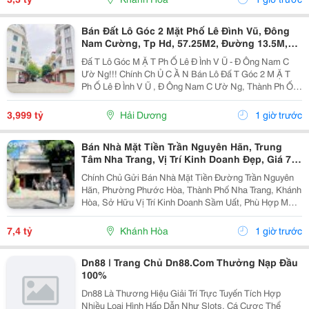
Bán Đất Lô Góc 2 Mặt Phố Lê Đình Vũ, Đông
Nam Cường, Tp Hd, 57.25M2, Đường 13.5M,
3.X Tỷ
Đấ T Lô Góc M Ặ T Ph Ố Lê Đ Ình V Ũ - Đ Ông Nam C
Ườ Ng!!! Chính Ch Ủ C Ầ N Bán Lô Đấ T Góc 2 M Ặ T
Ph Ố Lê Đ Ình V Ũ , Đ Ông Nam C Ườ Ng, Thành Ph Ố H
Ả I D Ươ Ng - Di Ệ N Tích 57.25M2, H Ướ Ng Tây, Tây B
Ắ C - M Ặ T Ti Ề N C Ự C R Ộ Ng -...
3,999 tỷ
Hải Dương
1 giờ trước
Bán Nhà Mặt Tiền Trần Nguyên Hãn, Trung
Tâm Nha Trang, Vị Trí Kinh Doanh Đẹp, Giá 7,4
Tỷ
Chính Chủ Gửi Bán Nhà Mặt Tiền Đường Trần Nguyên
Hãn, Phường Phước Hòa, Thành Phố Nha Trang, Khánh
Hòa, Sở Hữu Vị Trí Kinh Doanh Sầm Uất, Phù Hợp Mở
Cửa Hàng, Văn Phòng, Showroom Hoặc Đầu Tư Cho
Thuê Lâu Dài. Thông Tin Chi Tiết. - Địa Chỉ: Số...
7,4 tỷ
Khánh Hòa
1 giờ trước
Dn88 | Trang Chủ Dn88.Com Thưởng Nạp Đầu
100%
Dn88 Là Thương Hiệu Giải Trí Trực Tuyến Tích Hợp
Nhiều Loại Hình Hấp Dẫn Như Slots, Cá Cược Thể