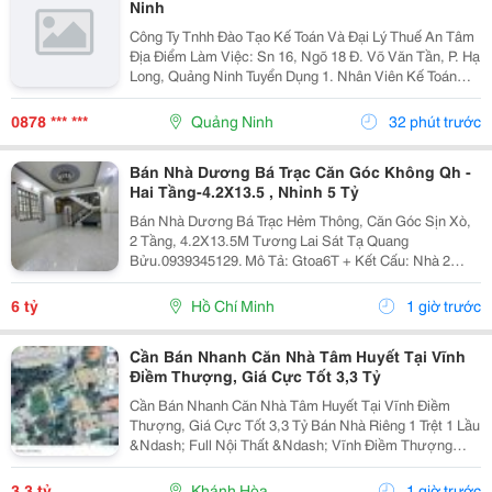
Ninh
Công Ty Tnhh Đào Tạo Kế Toán Và Đại Lý Thuế An Tâm
Địa Điểm Làm Việc: Sn 16, Ngõ 18 Đ. Võ Văn Tần, P. Hạ
Long, Quảng Ninh Tuyển Dụng 1. Nhân Viên Kế Toán
Thuế : 05 Mô Tả Công Việc: &Bull; Thực Hiện Các Công
Việc Liên Quan Đến Kế Toán Thuế...
0878 *** ***
Quảng Ninh
32 phút trước
Bán Nhà Dương Bá Trạc Căn Góc Không Qh -
Hai Tầng-4.2X13.5 , Nhỉnh 5 Tỷ
Bán Nhà Dương Bá Trạc Hẻm Thông, Căn Góc Sịn Xò,
2 Tầng, 4.2X13.5M Tương Lai Sát Tạ Quang
Bửu.0939345129. Mô Tả: Gtoa6T + Kết Cấu: Nhà 2
Tầng Btct Kiên Cố, 2 Phòng. + Vị Trí: Ngay Dương Bá
Trạc Thông Tạ Quang Bửu, Âu Dương Lân, Nguyễn Thị
6 tỷ
Hồ Chí Minh
1 giờ trước
Tần, Dạ...
Cần Bán Nhanh Căn Nhà Tâm Huyết Tại Vĩnh
Điềm Thượng, Giá Cực Tốt 3,3 Tỷ
Cần Bán Nhanh Căn Nhà Tâm Huyết Tại Vĩnh Điềm
Thượng, Giá Cực Tốt 3,3 Tỷ Bán Nhà Riêng 1 Trệt 1 Lầu
&Ndash; Full Nội Thất &Ndash; Vĩnh Điềm Thượng
&Ndash; Gần 23/10 Vị Trí: Thôn Vĩnh Điềm Thượng,
Cách Đường 23/10 Chỉ 50M Hẻm Thông Thoáng, Kết...
3,3 tỷ
Khánh Hòa
1 giờ trước