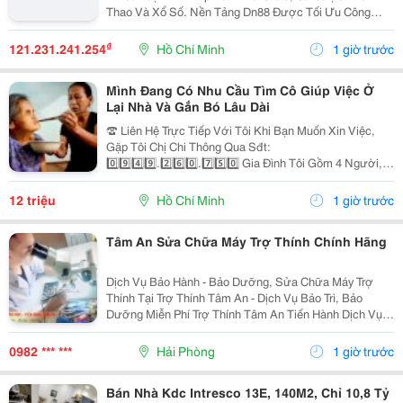
Thao Và Xổ Số. Nền Tảng Dn88 Được Tối Ưu Công
Nghệ, Bảo Mật Cao, Nạp Rút Nhanh Và Hỗ Trợ Tốt Trên
Pc Lẫn Điện Thoại Di Động. Website:
₫
121.231.241.254
Hồ Chí Minh
1 giờ trước
Https://Dn88C.com/...
Mình Đang Có Nhu Cầu Tìm Cô Giúp Việc Ở
Lại Nhà Và Gắn Bó Lâu Dài
☎️ Liên Hệ Trực Tiếp Với Tôi Khi Bạn Muốn Xin Việc,
Gặp Tôi Chị Chi Thông Qua Sđt:
0️⃣9️⃣4️⃣9️⃣.2️⃣6️⃣0️⃣.7️⃣5️⃣0️⃣ Gia Đình Tôi Gồm 4 Người, 2
Vợ Chồng 2 Con Nhỏ, Bé Lớn 9 Tuổi Đã Đi Học Có Ba
Mẹ Đưa Rước, Bé Nhỏ 1 Tuổi. Nhà Thì Chỉ Có 1 Lầu.
12 triệu
Hồ Chí Minh
1 giờ trước
Tôi...
Tâm An Sửa Chữa Máy Trợ Thính Chính Hãng
Dịch Vụ Bảo Hành - Bảo Dưỡng, Sửa Chữa Máy Trợ
Thính Tại Trợ Thính Tâm An - Dịch Vụ Bảo Trì, Bảo
Dưỡng Miễn Phí Trợ Thính Tâm An Tiến Hành Dịch Vụ
Bảo Dưỡng, Vệ Sinh Sấy Khô Máy Trợ Thính Định Kì 3
Tháng/1 Lần Đối Với Tất Cả Các Thiêt Bị Trợ...
0982 *** ***
Hải Phòng
1 giờ trước
Bán Nhà Kdc Intresco 13E, 140M2, Chỉ 10,8 Tỷ