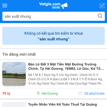
Không có kết quả tìm kiếm từ khoá
"sản xuất nhung"
Tin đăng mới nhất
Bán Lô Đất 3 Mặt Tiền Mặt Đường Trường
Chinh, Tp Hải Dương, 789M2, Lô Góc, Kd Tốt,
Vị Trí Đẹp
Đấ T M Ặ T Đườ Ng Tr Ườ Ng Chinh - Chính Ch Ủ !!!
Chính Ch Ủ C Ầ N Bán Lô Đấ T 3 M Ặ T Ti Ề N Đườ Ng
Tr Ườ Ng Chinh Trục Chính Đi Vào Cửa Ngõ Thành Ph Ố
H Ả I D Ươ Ng - Di Ệ N Tích 789M2, Lô Góc 3 M Ặ T Ti Ề
N - H Ướ Ng Tây, Nam, B Ắ C - V Ị...
70 tỷ
Hải Dương
22 phút trước
Tuyển Nhân Viên Kế Toán Thuế Tại Quảng