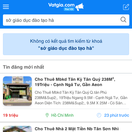
Không có kết quả tìm kiếm từ khoá
"sở giáo dục đào tạo hà"
Tin đăng mới nhất
Cho Thuê Mbkd Tân Kỳ Tân Quý 238M²,
19Triệu - Cạnh Ngã Tư, Gần Aeon
Cho Thuê Mbkd Tân Kỳ Tân Quý Q.tân Phú
238M&Sup2;, 19Triệu Ngang 9.5M - Cạnh Ngã Tư, Gần
Aeon Diện Tích: 238M&Sup2;, 9.5M X 25M - Có Sân
Cực Rộng Kết Cấu: 1Trệt Trống Suốt, Có 2 Pn Thích
Hợp: Quán Ăn,Cafe, Spa-Nails, Shop Điện Thoại, Phụ
19 triệu
Hồ Chí Minh
23 phút trước
Kiện,...
Cho Thuê Nhà 2 Mặt Tiền Nb Tân Sơn Nhì