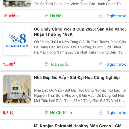
Thuận Thời Gian Làm Việc: Theo Giờ Hành Chính Từ
Thứ 2 Đến Thứ 7. Nội Dung Công Việc: - Làm Hợp Đồng
Mua Bán, Tính Lương Nhân Viên, Hợp...
15 triệu
Hà Nội
2 giờ trước
O8 Cháy Cùng World Cup 2026: Săn Kèo Vàng,
Nhận Thưởng 188K
O8 Trang Chủ Là Nền Tảng Giải Trí Trực Tuyến Cung Cấp
Đa Dạng Các Trò Chơi Đổi Thưởng, Được Giới Thiệu
Ra Mắt Trong Năm 2026 Và Phát Triển Hướng Đến Thị
Trường Châu Á. Theo Thông Tin Từ Nền Tảng, O8 Hoạt
Động Theo Các Tiêu Chuẩn Áp Dụng Trong Lĩnh...
₫
1.000
Toàn quốc
3 giờ trước
Nhà Đẹp Gò Vấp - Sát Đại Học Công Nghiệp
Nhà Đẹp Gò Vấp - Sát Đại Học Công Nghiệp Tọa Lạc Tại
Nguyễn Thái Sơn, Phường 5 Gò Vấp, Dễ Dàng Kết Nối
Mọi Tiện Ích! Diện Tích: 38M2 Tổng Giá: 5.5 Tỷ Vnđ Kết
Cấu: Nhà 1 Trệt 2 Lầu Kiên Cố, 3Pn, 3Wc, Ban Công,
Sân Thượng Thoáng Mát, Sẵn Sàng Dọn...
5,5 tỷ
Hồ Chí Minh
3 giờ trước
Mì Konjac Shirataki Healthy Mộc Green - Giải