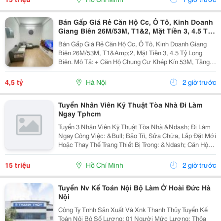
Bán Gấp Giá Rẻ Căn Hộ Cc, Ô Tô, Kinh Doanh
Giang Biên 26M/53M, T1&2, Mặt Tiền 3, 4.5 Tỷ
Long Biên.
Bán Gấp Giá Rẻ Căn Hộ Cc, Ô Tô, Kinh Doanh Giang
Biên 26M/53M, T1&Amp;2, Mặt Tiền 3, 4.5 Tỷ Long
Biên. Mô Tả: + Căn Hộ Chung Cư Khép Kín 53M, Tầng 1
Và 2 Đế Căn Hộ Chung Cư, Đất Sổ Đỏ Lâu Dài. + Kinh
Doanh Bất Chấp Các Loại Hình, Quỹ Đất Rộng...
4,5 tỷ
Hà Nội
2 giờ trước
Tuyển Nhân Viên Kỹ Thuật Tòa Nhà Đi Làm
Ngay Tphcm
Tuyển 3 Nhân Viên Kỹ Thuật Tòa Nhà &Ndash; Đi Làm
Ngay Công Việc: &Bull; Bảo Trì, Sửa Chữa, Lắp Đặt Mới
Hoặc Thay Thế Trang Thiết Bị Trong: &Ndash; Căn Hộ
Dịch Vụ &Ndash; Nhà Trọ, Chung Cư Mini &Bull; Kiểm
Tra Và Xử Lý Sự Cố Phát Sinh...
15 triệu
Hồ Chí Minh
2 giờ trước
Tuyển Nv Kế Toán Nội Bộ Làm Ở Hoài Đức Hà
Nội
Công Ty Tnhh Sản Xuất Và Xnk Thanh Thủy Tuyển Kế
Toán Nội Bộ Số Lượng: 01 Người Mức Lương: Thỏa