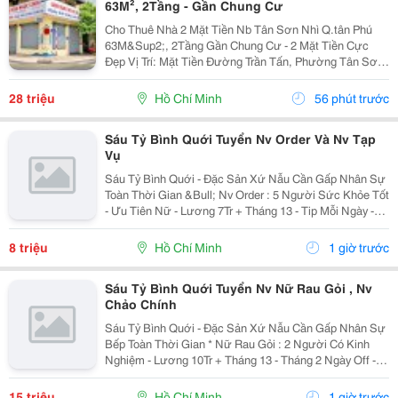
63M², 2Tầng - Gần Chung Cư
Cho Thuê Nhà 2 Mặt Tiền Nb Tân Sơn Nhì Q.tân Phú
63M&Sup2;, 2Tầng Gần Chung Cư - 2 Mặt Tiền Cực
Đẹp Vị Trí: Mặt Tiền Đường Trần Tấn, Phường Tân Sơn
Nhì, Quận Tân Phú, Tp.hcm Diện Tích: 63M&Sup2;, 9M
X 7M Kết Cấu: Trệt, 1 Lầu &Ndash; Gồm 1...
28 triệu
Hồ Chí Minh
56 phút trước
Sáu Tỷ Bình Quới Tuyển Nv Order Và Nv Tạp
Vụ
Sáu Tỷ Bình Quới - Đặc Sản Xứ Nẫu Cần Gấp Nhân Sự
Toàn Thời Gian &Bull; Nv Order : 5 Người Sức Khỏe Tốt
- Ưu Tiên Nữ - Lương 7Tr + Tháng 13 - Tip Mỗi Ngày -
Có Ca Suốt Hoặc Ca Gãy - Tháng 2 Ngày Off - Lễ X 2 -
Được Nghỉ Tết Nđ ...
8 triệu
Hồ Chí Minh
1 giờ trước
Sáu Tỷ Bình Quới Tuyển Nv Nữ Rau Gỏi , Nv
Chảo Chính
Sáu Tỷ Bình Quới - Đặc Sản Xứ Nẫu Cần Gấp Nhân Sự
Bếp Toàn Thời Gian * Nữ Rau Gỏi : 2 Người Có Kinh
Nghiệm - Lương 10Tr + Tháng 13 - Tháng 2 Ngày Off -
Lễ X 2 - Được Nghỉ Tết Nđ * Chảo Chính : 2 Người Có
Kinh Nghiệm + Sức Khỏe Tốt...
15 triệu
Hồ Chí Minh
1 giờ trước