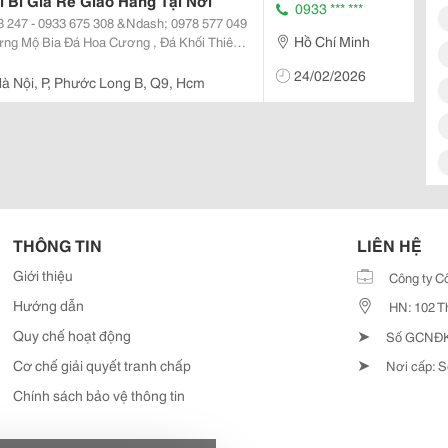
 Bi Giá Rẽ Giao Hàng Tại Nơi
0933 *** ***
Hồ Chí Minh
ựng Mộ Bia Đá Hoa Cương , Đá Khối Thiên
24/02/2026
à Nội, P, Phước Long B, Q9, Hcm
THÔNG TIN
LIÊN HỆ
Giới thiệu
Công ty C
Hướng dẫn
HN: 102 T
➤
Quy chế hoạt động
Số GCNĐKD
➤
Cơ chế giải quyết tranh chấp
Nơi cấp: S
Chính sách bảo vệ thông tin