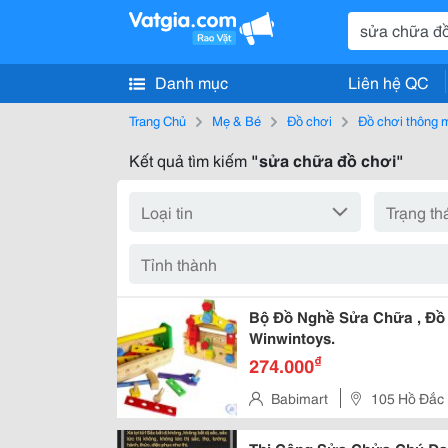
Danh mục
Liên hệ QC
Trang Chủ
Mẹ & Bé
Đồ chơi
Đồ chơi thông mi
Kết quả tìm kiếm
"sửa chữa đồ chơi"
Bộ Đồ Nghề Sửa Chữa , Đồ 
Winwintoys.
₫
274.000
Babimart
105 Hồ Đắc